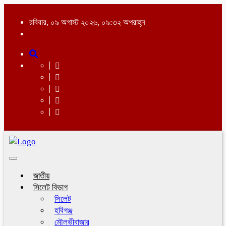
রবিবার, ০৯ অগাস্ট ২০২৬, ০৯:৩২ অপরাহ্ন
Toggle
navigation
জাতীয়
সিলেট বিভাগ
সিলেট
হবিগঞ্জ
মৌলভীবাজার