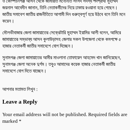
ও কোম্পানিগঞ্জ আসন থেকে জামায়াত মনোনীত সংসদ সদস্য পদপ্রার্থী মুহাম্মদ
জয়নাল আবেদীন জানান, তিনি নেতাকর্মীদের নিয়ে ঢাকায় রওয়ানা হয়ে গেছেন।
জাতীয় সমাবেশ জাতীয় রাজনীতিতে আগামী দিন গুরুত্বপূর্ণ হয়ে উঠবে বলে তিনি মনে
করেন।
মৌলভীবাজার জেলা জামায়াতের সেক্রেটারি মুহাম্মদ ইয়ামির আলী বলেন, আমিরে
জামায়াতের সম্ভাব্য আসন কুলাউড়াসহ জেলার সকল উপজেলা থেকে কমপক্ষে ৫
হাজার নেতাকর্মী জাতীয় সমাবেশে যোগ দিচ্ছেন।
সুনামগঞ্জ জেলা জামায়াতের আমীর মাওলানা তোফায়েল আহমেদ খান জানিয়েছেন,
সুনামগঞ্জ জেলা অনেক দুর্গম। তবুও আমাদের কয়েক হাজার নেতাকর্মী জাতীয়
সমাবেশে যোগ দিতে যাচ্ছেন।
আপনার মতামত লিখুন :
Leave a Reply
Your email address will not be published.
Required fields are
marked
*