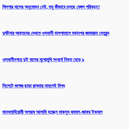
স্লিপার বাসের অনুমোদন নেই, তবু কীভাবে চলছে বেঙ্গল পরিবহন?
দুর্ঘটনায় আহতদের দেখতে ওসমানী হাসপাতালে মহানগর জামায়াত নেতৃবৃন্দ
ওসমানীনগরে দুই বাসের মুখোমুখি সংঘর্ষে নিহত বেড়ে ৯
সিলেটে কাগজ ছাড়া রাস্তায় নামলেই বিপদ
মানবতাবিরোধী অপরাধ আসামি হচ্ছেন মাকসুদ কামাল-জাফর ইকবাল