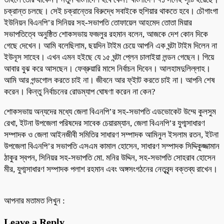
চক্রান্ত চলছে। সেই চক্রান্তের বিরুদ্ধে সবাইকে হুশিয়ার থাকতে হবে। চৌগাংগা
ইউনিয়ন বিএনপি’র সিনিয়র সহ-সভাপতি তোফায়েল আহমেদ তোতা মিয়ার
সভাপতিত্বে অনুষ্ঠিত শোকসভায় ফজলুর রহমান বলেন, আজকে দেশ কোন দিকে
গেছে দেখেন। আমি বলেছিলাম, ছয়দিন টাইম চেয়ে আপনি এক ঘন্টা টাইম দিলেন না
ইউনূস সাহেব। এখন এমন হইছে যে ১৫ ঘন্টা প্লেন চালাইয়া লন্ডন গেছেন। গিয়ে
আবার বুঝ করে আসছেন। ফেব্রুয়ারি মাসে নির্বাচন দিবেন। আলহামদুলিল্লাহ।
আমি আর গন্ডগোল করতে চাই না। জীবনে আর ফ্ইাট করতে চাই না। আপনি শেষ
করেন। কিন্তু নির্বাচনের রোডম্যাপ ঘোষণা করেন না কেন?
শোকসভায় অন্যদের মধ্যে জেলা বিএনপি’র সহ-সভাপতি এডভোকেট উম্মে কুলসুম
রেখা, ইটনা উপজেলা পরিষদের সাবেক চেয়ারম্যান, জেলা বিএনপি’র যুগ্মসাধারণ
সম্পাদক ও জেলা আইনজীবী সমিতির সাধারণ সম্পাদক আমিনুল ইসলাম রতন, ইটনা
উপজেলা বিএনপি’র সভাপতি এসএম কামাল হোসেন, সাধারণ সম্পাদক সিদ্দিকুজ্জামান
ঠাকুর স্বপন, সিনিয়র সহ-সভাপতি মো. মনির উদ্দিন, সহ-সভাপতি সোহরাব হোসেন
মীর, যুগ্মসাধারণ সম্পাদক পলাশ রহমান এবং অঙ্গসংগঠনের নেতৃবৃন্দ বক্তব্য রাখেন।
আপনার মতামত লিখুন :
Leave a Reply