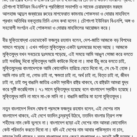
চৌগাংগা ইউনিয়ন বিএনপি’র প্রতিষ্ঠাতা সভাপতি ও সাবেক চেয়ারম্যান মরহুম
আলহাজ আব্দুল জব্বারের রুহের মাগফেরাত কামনায় শোকসভা ও দোয়ার মাহফিলে
প্রধান অতিথির বক্তৃতায় তিনি এসব কথা বলেন। চৌগাংগা ইউনিয়ন বিএনপি, অঙ্গ ও
সহযোগী সংগঠন এই শোকসভা ও দোয়ার মাহফিলের আয়োজন করে।
বীর মুক্তিযোদ্ধা এডভোকেট ফজলুর রহমান বলেন, দেশ-জাতি আজকে বড় বিপদের
সামনে পড়েছে। এখন পর্যন্ত মুক্তিযুদ্ধ একটা দুঃসময়ের মধ্যে আছে। আজকে
মুক্তিযুদ্ধ যখন সবচেয়ে দুঃসময়ে পড়েছে, এই সময়ে আমি আঙুল সোজা করে বলতে
চাই সবকিছু দিবো মুক্তিযুদ্ধ আমি কাউকে দিবো না। মাথা উঁচু করে বলতে চাই,
মুক্তিযুদ্ধের বাংলাদেশকে আমি কোনোদিন হারিয়ে যেতে দিবো না, সে যে-ই হোক।
আমি লাভ চাই না, লোভ চাই না, ক্ষমতা চাই না, অর্থ চাই না, বিত্ত চাই না, জীবন
চাই না, চাই শুধু বাঙালি জাতির একটা স্বাধীন রাষ্ট্র থাকবে, যে রাষ্ট্রটা আমরা যুদ্ধ
করে সৃষ্টি করেছিলাম। ৭১ সালে মুক্তিযুদ্ধ হয়েছে বলে বাংলাদেশ স্বাধীন হয়েছে।
মুক্তিযুদ্ধ মানি না মানে মা-কে মানি না। বাঙালি জাতির মা হলো মুক্তিযুদ্ধ।
নতুন বাংলাদেশ দিবস ঘোষণা প্রসঙ্গে ফজলুর রহমান বলেন, এই দেশের নাম
বাংলাদেশ থাকবে, এই দেশে যতদিন চন্দ্রসূর্য উঠবে, ততদিন বাংলার ত্রিশ লক্ষ
শহীদের নাম কেউ ভুলবে না। বাংলাদেশ ছাড়া এই দেশের নাম আমরা কোনোদিন
কেউ পরিবর্তন করতে দিবো না। যদি এই দেশের নাম আবার পাকিস্তান না চান,
তাহলে তৈরি থাকেন। নতুন বাংলাদেশ হবে কেন? বাংলাদেশ ৭১ সনেই সৃষ্টি হয়েছে।