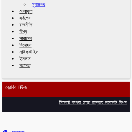
সুনামগঞ্জ
খেলাধুলা
সর্বশেষ
রাজনীতি
বিশ্ব
সারাদেশ
বিনোদন
লাইফস্টাইল
ইসলাম
মতামত
ব্রেকিং নিউজ
সিলেটে কাগজ ছাড়া রাস্তায় নামলেই বিপদ
১১ দ