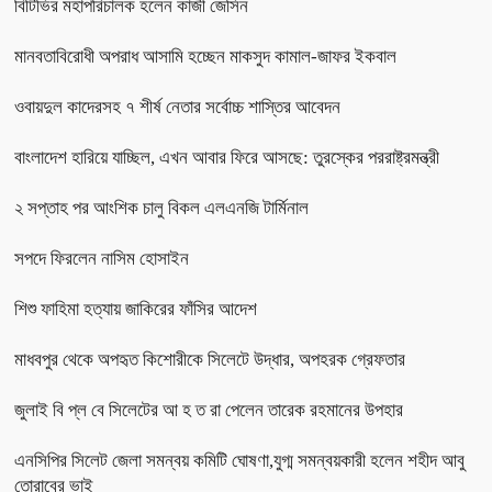
বিটিভির মহাপরিচালক হলেন কাজী জেসিন
মানবতাবিরোধী অপরাধ আসামি হচ্ছেন মাকসুদ কামাল-জাফর ইকবাল
ওবায়দুল কাদেরসহ ৭ শীর্ষ নেতার সর্বোচ্চ শাস্তির আবেদন
বাংলাদেশ হারিয়ে যাচ্ছিল, এখন আবার ফিরে আসছে: তুরস্কের পররাষ্ট্রমন্ত্রী
২ সপ্তাহ পর আংশিক চালু বিকল এলএনজি টার্মিনাল
সপদে ফিরলেন নাসিম হোসাইন
শিশু ফাহিমা হত্যায় জাকিরের ফাঁসির আদেশ
মাধবপুর থেকে অপহৃত কিশোরীকে সিলেটে উদ্ধার, অপহরক গ্রেফতার
জুলাই বি প্ল বে সিলেটের আ হ ত রা পেলেন তারেক রহমানের উপহার
এনসিপির সিলেট জেলা সমন্বয় কমিটি ঘোষণা,যুগ্ম সমন্বয়কারী হলেন শহীদ আবু
তোরাবের ভাই