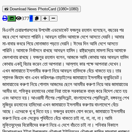
📸 Download News PhotoCard (1080×1080)
377
বিএনপি চেয়ারপারসনের উপদেষ্টা এডভোকেট ফজলুর রহমান বলেছেন, বছরের পর
বছর দেশে আসতে পারিনি। আবদুল হামিদ আমাকে দেশে আসতে দেয়নি। আমার
মা-বাবার কবরে গিয়ে মোনাজাত পড়তে দেয়নি। ঈদের দিন আমি দেশে আসতে
পারিনি। আমাকে নির্বাসনে রাখছে আবদুল হামিদ। রাষ্ট্রদ্রোহ মামলা দিয়ে আমাকে
জেলখানায় রাখছে। ফজলুর রহমান বলেন, আজকে আমি কোথায় আর আবদুল হামিদ
কোথায় একটু বিচার করেন তো আপনারা। আল্লাহ কার পক্ষে আপনারা দেখেন।
এখন জামায়াতে ইসলামীর করুণা নিয়ে আবদুল হামিদকে বেঁচে থাকতে হয়। তার
শ্যালক জিহাদ খান এখন করিমগঞ্জ-তাড়াইলের জামায়াতে ইসলামীর ক্যান্ডিডেট।
জামায়াতের করুণা নিয়ে গোলাম আজমের ছেলে আযমীর করুণা নিয়ে আর জামায়াতের
আমীর ডা. শফিকুর রহমানের দোয়া নিয়া তাকে সরকারকে বাধ্য করে বিদেশ যেতে হয়
এবং আসতে হয়। আওয়ামী লীগের প্রেসিডেন্ট, বাংলাদেশের প্রেসিডেন্ট, বঙ্গবন্ধু শেখ
মুজিবুর রহমানের হামিদেরা এখন জামায়াতে ইসলামীর করুণায় বাংলাদেশে বেঁচে
আছে। এদেরকে থু থু দিতে হয়। ফজলুর রহমান যোগ করেন, জামায়াতে ইসলামীর
করুণা নিয়ে এক সেকেন্ড পৃথিবীতে বেঁচে থাকতে চাই না, না, না, না। আমি
মুক্তিযুদ্ধের বিরোধীদের করুণা নিয়ে এ দেশে বাঁচতে চাই না। শনিবার বিকালে
কিশোরগঞ্জের ইটনা উপজেলার চৌগাংগা ইউনিয়নের চৌগাংগা কামিল মাদরাসা প্রাঙ্গণে