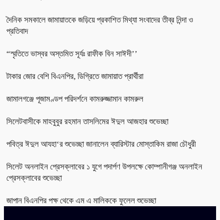
দৈনিক সমকালে জামায়াতকে জড়িয়ে প্রকাশিত মিথ্যা সংবাদের তীব্র নিন্দা ও
প্রতিবাদ
“স্মৃতিতে ভাস্বর অস্তমিত সূর্যঃ রাফীক বিন সাঈদী’’
টাকার জোর বেশি বিএনপির, ডিগ্রিতে জামায়াত প্রার্থীরা
জামালগঞ্জে পূজামণ্ডপ পরিদর্শনে কামরুজ্জামান কামরুল
সিলেটবাসীকে মাহবুবুর রহমান তাসলিমের ঈদুল আজহার শুভেচ্ছা
পবিত্র ঈদুল আযহা‘র শুভেচ্ছা জানালেন ব্যারিস্টার মোস্তাকিম রাজা চৌধুরী
সিলেট অনলাইন প্রেসক্লাবের ১ যুগে পদার্পণ উপলক্ষে কোম্পানীগঞ্জ অনলাইন
প্রেসক্লাবের শুভেচ্ছা
জাপান বিএনপির পক্ষ থেকে এম এ মালিককে ফুলেল শুভেচ্ছা