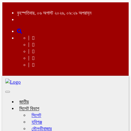
বৃহস্পতিবার, ০৬ অগাস্ট ২০২৬, ০৯:২৯ অপরাহ্ন
Toggle
navigation
জাতীয়
সিলেট বিভাগ
সিলেট
হবিগঞ্জ
মৌলভীবাজার