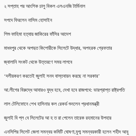
২ সপ্তাহ পর আংশিক চালু বিকল এলএনজি টার্মিনাল
সপদে ফিরলেন নাসিম হোসাইন
শিশু ফাহিমা হত্যায় জাকিরের ফাঁসির আদেশ
মাধবপুর থেকে অপহৃত কিশোরীকে সিলেটে উদ্ধার, অপহরক গ্রেফতার
জ্বালানি সংকট থেকে উত্তরণে সময় লাগবে
‘দলীয়করণ করতেই জুলাই সনদ বাস্তবায়ন করছে না সরকার’
আ.লীগের বিরুদ্ধে আবারও যুদ্ধ হবে, দেখা হবে রাজপথে: ভারপ্রাপ্ত রাষ্ট্রপতি
লাল টেলিফোনে শেখ হাসিনার কল রেকর্ড শুনলেন প্রধানমন্ত্রী
জুলাই বি প্ল বে সিলেটের আ হ ত রা পেলেন তারেক রহমানের উপহার
এনসিপির সিলেট জেলা সমন্বয় কমিটি ঘোষণা,যুগ্ম সমন্বয়কারী হলেন শহীদ আবু