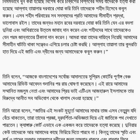
নির্মমভাবে খুন করা হয়েছে বিশেষ করে চব্বিশের বিপ্লবের সময় যাদেরকে হত্যা করা
হয়েছে আল্লাহ তায়ালার দরবারে দোয়া করি তিনি তাদেরকে শহীদ হিসেবে কবুল
করুন। এসব শহীদ পরিবারের সব সদস্যদের প্রতি আমাদের সীমাহীন শ্রদ্ধা,
ভালোবাস রইল। তাদের জন্যও মহান রবের দরবারে দোয়া করি তিনি যেন এর বদলা
দুনিয়া এবং আখিরাতের উত্তম জাযাহ দান করেন এবং শহীদদের সাথে তাদেরকেও
যেন পরম জান্নাতের ঠিকানা দান করেন। আমরা যারা তাদের দায়িত্ব নিয়েছি আমাদের
সীমাহীন ঘাটতি থাকা সত্ত্বেও এগিয়ে চলার চেষ্টা করছি। আল্লাহ তায়ালা তার কুদরতি
হাত দিয়ে এই জাতি এবং দ্বীনের জন্য আমাদেরকে কবুল করুন।”
তিনি বলেন, “আজকে বাংলাদেশের সর্বোচ্চ আদালতের সুপ্রিম কোর্টের পূর্ণাঙ্গ বেঞ্চ
আমাদের রিভিউ আবেদন শুনানির পর রায় ঘোষণা করেছেন। এই রায়ে আমাদের
সম্মানিত মজলুম নেতা এবং আমাদের প্রিয় ভাই এটিএম আজহারুল ইসলামকে তার
বিরুদ্ধে আনীত সব অভিযোগ থেকে খালাস দেওয়া হয়েছে।”
তিনি আরো বলেন, “জাতির এই সংকট মুহূর্তে আমাদের মাথার তাজ এসব নেতৃবৃন্দ যদি
বেঁচে থাকতেন, তারা তাদের প্রজ্ঞা, দূরদর্শিতা-অভিজ্ঞতা দিয়ে এই জাতিকে পথ দেখাতে
পারতেন। ক্যাঙ্গারু কোর্ট এভাবে এক একজন করে তাদেরকে হত্যা করেছে। দুনিয়ার
কেউ তাদেরকে আর আমাদের কাছে ফিরিয়ে দিতে পারবে না। কিন্তু তাদের স্মৃতি এবং
কর্ম ও তাদের অবদান আল্লাহর দ্বীনের জন্য অম্লান থাকবে এবং বারবার ফিরে