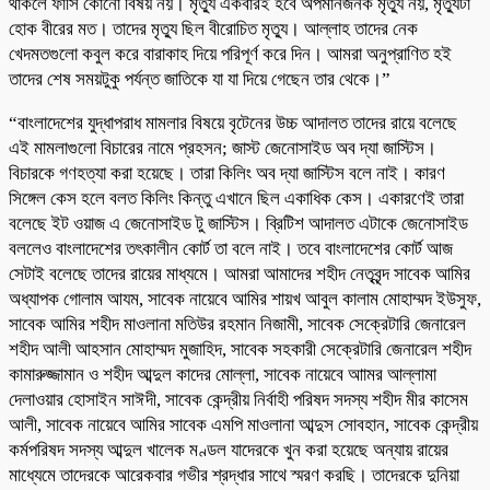
থাকলে ফাঁসি কোনো বিষয় নয়। মৃত্যু একবারই হবে অপমানজনক মৃত্যু নয়, মৃত্যুটা
হোক বীরের মত। তাদের মৃত্যু ছিল বীরোচিত মৃত্যু। আল্লাহ তাদের নেক
খেদমতগুলো কবুল করে বারাকাহ দিয়ে পরিপূর্ণ করে দিন। আমরা অনুপ্রাণিত হই
তাদের শেষ সময়টুকু পর্যন্ত জাতিকে যা যা দিয়ে গেছেন তার থেকে।”
“বাংলাদেশের যুদ্ধাপরাধ মামলার বিষয়ে বৃটেনের উচ্চ আদালত তাদের রায়ে বলেছে
এই মামলাগুলো বিচারের নামে প্রহসন; জাস্ট জেনোসাইড অব দ্যা জাস্টিস।
বিচারকে গণহত্যা করা হয়েছে। তারা কিলিং অব দ্যা জাস্টিস বলে নাই। কারণ
সিঙ্গেল কেস হলে বলত কিলিং কিন্তু এখানে ছিল একাধিক কেস। একারণেই তারা
বলেছে ইট ওয়াজ এ জেনোসাইড টু জাস্টিস। ব্রিটিশ আদালত এটাকে জেনোসাইড
বললেও বাংলাদেশের তৎকালীন কোর্ট তা বলে নাই। তবে বাংলাদেশের কোর্ট আজ
সেটাই বলেছে তাদের রায়ের মাধ্যমে। আমরা আমাদের শহীদ নেতৃবৃন্দ সাবেক আমির
অধ্যাপক গোলাম আযম, সাবেক নায়েবে আমির শায়খ আবুল কালাম মোহাম্মদ ইউসুফ,
সাবেক আমির শহীদ মাওলানা মতিউর রহমান নিজামী, সাবেক সেক্রেটারি জেনারেল
শহীদ আলী আহসান মোহাম্মদ মুজাহিদ, সাবেক সহকারী সেক্রেটারি জেনারেল শহীদ
কামারুজ্জামান ও শহীদ আব্দুল কাদের মোল্লা, সাবেক নায়েবে আামর আল্লামা
দেলাওয়ার হোসাইন সাঈদী, সাবেক কেন্দ্রীয় নির্বাহী পরিষদ সদস্য শহীদ মীর কাসেম
আলী, সাবেক নায়েবে আমির সাবেক এমপি মাওলানা আব্দুস সোবহান, সাবেক কেন্দ্রীয়
কর্মপরিষদ সদস্য আব্দুল খালেক মণ্ডল যাদেরকে খুন করা হয়েছে অন্যায় রায়ের
মাধ্যেমে তাদেরকে আরেকবার গভীর শ্রদ্ধার সাথে স্মরণ করছি। তাদেরকে দুনিয়া