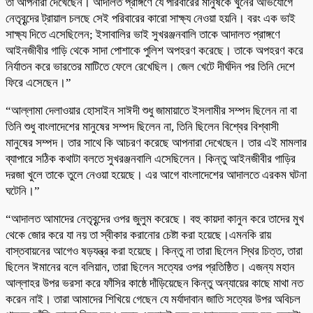
তা আপনারা দেখেছেন। আদালত প্রাঙ্গণে যে পরিবারের মানুষকে খুনের অভিযোগে
নেতৃবৃন্দের ট্রায়াল চলছে সেই পরিবারের কারো সাক্ষ্য নেওয়া হয়নি। বরং এক ভাই
সাক্ষ্য দিতে এসেছিলেন; ইসাবালির ভাই সুখরঞ্জনবালি তাকে আদালত প্রাঙ্গণে
আইনজীবীর গাড়ি থেকে সাদা পোশাকে পুলিশ অপহরণ করেছে। তাকে অপহরণ করে
নির্যাতন করে ভারতের মাটিতে ফেলে রেখেছিল। জেল খেটে দীর্ঘদিন পর তিনি দেশে
ফিরে এসেছেন।”
“আল্লামা দেলাওয়ার হোসাইন সাঈদী শুধু জামায়াতে ইসলামীর সম্পদ ছিলেন না বা
তিনি শুধু বাংলাদেশের মানুষের সম্পদ ছিলেন না, তিনি ছিলেন বিশ্বের বিশ্বাসী
মানুষের সম্পদ। তার সাথে কি আচরণ করেছে আপনারা দেখেছেন। তার এই মামলার
ব্যাপারে সঠিক কথাটা বলতে সুখরঞ্জনবালি এসেছিলেন। কিন্তু আইনজীবীর গাড়ির
দরজা খুলে তাকে তুলে নেওয়া হয়েছে। এর আগে বাংলাদেশের আদালতে এরকম ঘটনা
ঘটেনি।”
“আদালত আমাদের নেতৃবৃন্দের ওপর জুলুম করেছে। বহু কায়দা কানুন করে তাদের মুখ
থেকে জোর করে যা নয় তা স্বীকার করানোর চেষ্টা করা হয়েছে।এমনকি রায়
বাস্তবায়নের আগেও ষড়যন্ত্র করা হয়েছে। কিন্তু না তারা ছিলেন স্থির চিত্ত, তারা
ছিলেন ঈমানের বলে বলিয়ান, তারা ছিলেন সত্যের ওপর প্রতিষ্ঠিত। এজন্য মহান
আল্লাহর উপর ভরসা করে ফাঁসির কাষ্ঠে দাঁড়িয়েছেন কিন্তু অন্যায়ের কাছে মাথা নত
করেন নাই। তারা আমাদের শিখিয়ে গেছেন যে মর্যাদাবান জাতি সত্যের উপর অবিচল