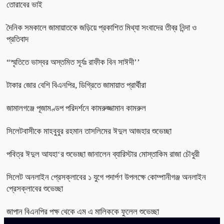
তোরাবের ভাই
দৈনিক সমকালে জামায়াতকে জড়িয়ে প্রকাশিত মিথ্যা সংবাদের তীব্র নিন্দা ও
প্রতিবাদ
“স্মৃতিতে ভাস্বর অস্তমিত সূর্যঃ রাফীক বিন সাঈদী’’
টাকার জোর বেশি বিএনপির, ডিগ্রিতে জামায়াত প্রার্থীরা
জামালগঞ্জে পূজামণ্ডপ পরিদর্শনে কামরুজ্জামান কামরুল
সিলেটবাসীকে মাহবুবুর রহমান তাসলিমের ঈদুল আজহার শুভেচ্ছা
পবিত্র ঈদুল আযহা‘র শুভেচ্ছা জানালেন ব্যারিস্টার মোস্তাকিম রাজা চৌধুরী
সিলেট অনলাইন প্রেসক্লাবের ১ যুগে পদার্পণ উপলক্ষে কোম্পানীগঞ্জ অনলাইন
প্রেসক্লাবের শুভেচ্ছা
জাপান বিএনপির পক্ষ থেকে এম এ মালিককে ফুলেল শুভেচ্ছা