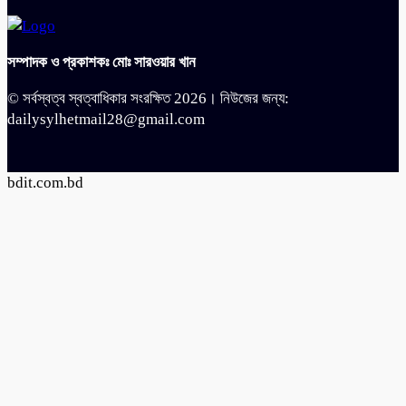
সম্পাদক ও প্রকাশকঃ মোঃ সারওয়ার খান
© সর্বস্বত্ব স্বত্বাধিকার সংরক্ষিত 2026। নিউজের জন্য:
dailysylhetmail28@gmail.com
bdit.com.bd