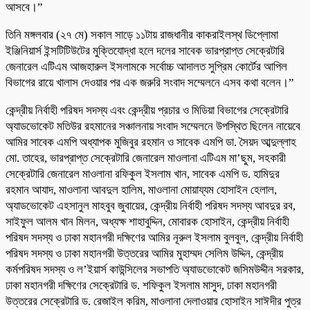
আসবে।”
তিনি মঙ্গলবার (২৭ মে) সকাল সাড়ে ১১টায় রাজধানীর কাকরাইলস্থ ডিপ্লোমা
ইঞ্জিনিয়ার্স ইন্সটিটিউটের মুক্তিযোদ্ধা হলে দলের সাবেক ভারপ্রাপ্ত সেক্রেটারি
জেনারেল এটিএম আজহারুল ইসলামকে সর্বোচ্চ আদালত সুপ্রিম কোর্টের আপিল
বিভাগের রায়ে খালাস দেওয়ার পর এক জরুরি সংবাদ সম্মেলনে এসব কথা বলেন।”
কেন্দ্রীয় নির্বাহী পরিষদ সদস্য এবং কেন্দ্রীয় প্রচার ও মিডিয়া বিভাগের সেক্রেটারি
অ্যাডভোকেট মতিউর রহমানের সঞ্চালনায় সংবাদ সম্মেলনে উপস্থিত ছিলেন নায়েবে
আমির সাবেক এমপি অধ্যাপক মুজিবুর রহমান ও সাবেক এমপি ডা. সৈয়দ আব্দুল্লাহ
মো. তাহের, ভারপ্রাপ্ত সেক্রেটারি জেনারেল মাওলানা এটিএম মা’ছুম, সহকারী
সেক্রেটারি জেনারেল মাওলানা রফিকুল ইসলাম খান, সাবেক এমপি ড. হামিদুর
রহমান আযাদ, মাওলানা আবদুল হালিম, মাওলানা মোয়ায্যম হোসাইন হেলাল,
অ্যাডভোকেট এহসানুল মাহবুব জুবায়ের, কেন্দ্রীয় নির্বাহী পরিষদ সদস্য আবদুর রব,
সাইফুল আলম খান মিলন, অধ্যক্ষ শাহাবুদ্দিন, মোবারক হোসাইন, কেন্দ্রীয় নির্বাহী
পরিষদ সদস্য ও ঢাকা মহানগরী দক্ষিণের আমির নূরুল ইসলাম বুলবুল, কেন্দ্রীয় নির্বাহী
পরিষদ সদস্য ও ঢাকা মহানগরী উত্তরের আমির মুহাম্মদ সেলিম উদ্দিন, কেন্দ্রীয়
কর্মপরিষদ সদস্য ও ল’ইয়ার্স কাউন্সিলের সভাপতি অ্যাডভোকেট জসিমউদ্দীন সরকার,
ঢাকা মহানগরী দক্ষিণের সেক্রেটারি ড. শফিকুল ইসলাম মাসুদ, ঢাকা মহানগরী
উত্তরের সেক্রেটারি ড. রেজাইল করিম, মাওলানা দেলাওয়ার হোসাইন সাঈদীর পুত্র