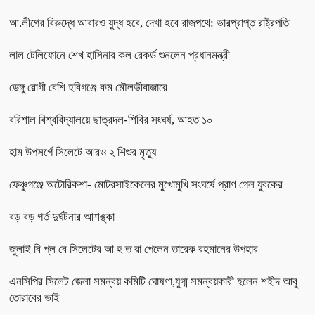
আ.লীগের বিরুদ্ধে আবারও যুদ্ধ হবে, দেখা হবে রাজপথে: ভারপ্রাপ্ত রাষ্ট্রপতি
লাল টেলিফোনে শেখ হাসিনার কল রেকর্ড শুনলেন প্রধানমন্ত্রী
ডেঙ্গু রোগী বেশি হবিগঞ্জে কম মৌলভীবাজারে
বরিশাল বিশ্ববিদ্যালয়ে ছাত্রদল-শিবির সংঘর্ষ, আহত ১০
হাম উপসর্গে সিলেটে আরও ২ শিশুর মৃত্যু
ফেঞ্চুগঞ্জে অটোরিকশা- মোটরসাইকেলের মুখোমুখি সংঘর্ষে প্রাণ গেল যুবকের
বড় বড় গর্ত দুর্ঘটনার আশঙ্কা
জুলাই বি প্ল বে সিলেটের আ হ ত রা পেলেন তারেক রহমানের উপহার
এনসিপির সিলেট জেলা সমন্বয় কমিটি ঘোষণা,যুগ্ম সমন্বয়কারী হলেন শহীদ আবু
তোরাবের ভাই