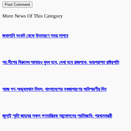
More News Of This Category
জ্বালানি সংকট থেকে উত্তরণে সময় লাগবে
আ.লীগের বিরুদ্ধে আবারও যুদ্ধ হবে, দেখা হবে রাজপথে: ভারপ্রাপ্ত রাষ্ট্রপতি
আজ গণ-অভ্যূত্থান দিবস: বাংলাদেশের নবজাগরণের অবিস্মরণীয় দিন
জুলাই স্মৃতি জাদুঘর সকল গণতান্ত্রিক আন্দোলনের প্রতিচ্ছবি: প্রধানমন্ত্রী