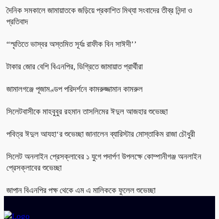
দৈনিক সমকালে জামায়াতকে জড়িয়ে প্রকাশিত মিথ্যা সংবাদের তীব্র নিন্দা ও
প্রতিবাদ
“স্মৃতিতে ভাস্বর অস্তমিত সূর্যঃ রাফীক বিন সাঈদী’’
টাকার জোর বেশি বিএনপির, ডিগ্রিতে জামায়াত প্রার্থীরা
জামালগঞ্জে পূজামণ্ডপ পরিদর্শনে কামরুজ্জামান কামরুল
সিলেটবাসীকে মাহবুবুর রহমান তাসলিমের ঈদুল আজহার শুভেচ্ছা
পবিত্র ঈদুল আযহা‘র শুভেচ্ছা জানালেন ব্যারিস্টার মোস্তাকিম রাজা চৌধুরী
সিলেট অনলাইন প্রেসক্লাবের ১ যুগে পদার্পণ উপলক্ষে কোম্পানীগঞ্জ অনলাইন
প্রেসক্লাবের শুভেচ্ছা
জাপান বিএনপির পক্ষ থেকে এম এ মালিককে ফুলেল শুভেচ্ছা