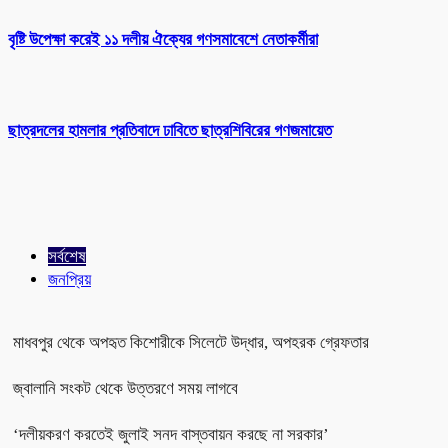
বৃষ্টি উপেক্ষা করেই ১১ দলীয় ঐক্যের গণসমাবেশে নেতাকর্মীরা
ছাত্রদলের হামলার প্রতিবাদে ঢাবিতে ছাত্রশিবিরের গণজমায়েত
সর্বশেষ
জনপ্রিয়
মাধবপুর থেকে অপহৃত কিশোরীকে সিলেটে উদ্ধার, অপহরক গ্রেফতার
জ্বালানি সংকট থেকে উত্তরণে সময় লাগবে
‘দলীয়করণ করতেই জুলাই সনদ বাস্তবায়ন করছে না সরকার’