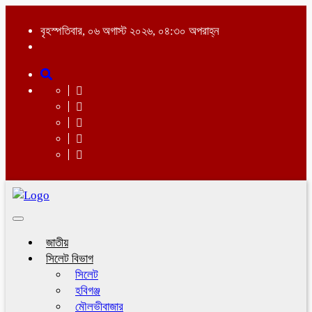
বৃহস্পতিবার, ০৬ অগাস্ট ২০২৬, ০৪:৩০ অপরাহ্ন
Toggle
navigation
জাতীয়
সিলেট বিভাগ
সিলেট
হবিগঞ্জ
মৌলভীবাজার