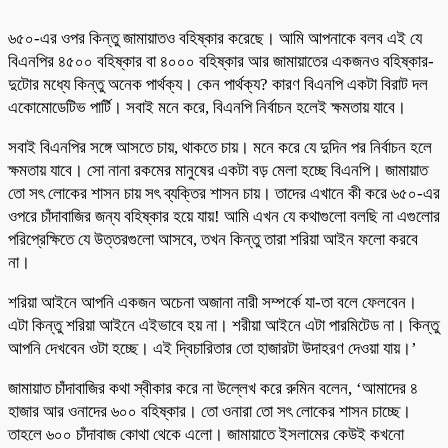
৬৫০-এর ওপর কিন্তু জামায়াতও বহিষ্কার করেছে। আমি আপনাকে বলব এই যে
বিএনপির ৪৫০০ বহিষ্কার বা ৪০০০ বহিষ্কার আর জামায়াতের একজনও বহিষ্কার-
দুটোর মধ্যে কিন্তু অনেক পার্থক্য। কেন পার্থক্য? কারণ বিএনপি একটা বিরাট দল
একোমোডেটিভ পার্টি। সবাই মনে করে, বিএনপি নির্বাচন হলেই ক্ষমতায় যাবে।
সবাই বিএনপির সঙ্গে আসতে চায়, থাকতে চায়। মনে করে যে দুদিন পর নির্বাচন হলে
ক্ষমতায় যাবে। সো নানা রকমের মানুষের একটা বড় মেলা হচ্ছে বিএনপি। জামায়াত
তো সৎ লোকের শাসন চায় সৎ ব্যক্তির শাসন চায়। তাদের এখানে কী করে ৬৫০-এর
ওপরে চাঁদাবাজির জন্য বহিষ্কার হয়ে যায়! আমি এখন যে কথাগুলো বলছি না এগুলোর
পরিপ্রেক্ষিতে যে উত্তরগুলো আসবে, তখন কিন্তু তারা শরিয়া আইন ফলো করবে
না।
শরিয়া আইনে আপনি একজন অচেনা অজানা নারী সম্পর্কে যা-তা বলে ফেলবেন।
এটা কিন্তু শরিয়া আইনে এইভাবে হয় না। শরীয়া আইনে এটা পারমিটেড না। কিন্তু
আপনি দেখবেন ওটা হচ্ছে। এই দ্বিচারিতার তো হাজারটা উদাহরণ দেওয়া যায়।’
জামায়াত চাঁদাবাজির কথা স্বীকার করে না উল্লেখ করে রুমিন বলেন, ‘আমাদের ৪
হাজার আর ওনাদের ৬০০ বহিষ্কার। তো ওনারা তো সৎ লোকের শাসন চাচ্ছে।
তাহলে ৬০০ চাঁদাবাজ কোথা থেকে এলো। জামায়াতে ইসলামের কেউই কখনো