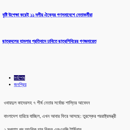
বৃষ্টি উপেক্ষা করেই ১১ দলীয় ঐক্যের গণসমাবেশে নেতাকর্মীরা
ছাত্রদলের হামলার প্রতিবাদে ঢাবিতে ছাত্রশিবিরের গণজমায়েত
সর্বশেষ
জনপ্রিয়
ওবায়দুল কাদেরসহ ৭ শীর্ষ নেতার সর্বোচ্চ শাস্তির আবেদন
বাংলাদেশ হারিয়ে যাচ্ছিল, এখন আবার ফিরে আসছে: তুরস্কের পররাষ্ট্রমন্ত্রী
২ সপ্তাহ পর আংশিক চালু বিকল এলএনজি টার্মিনাল