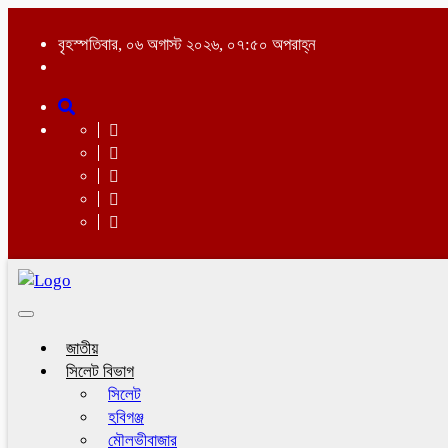
বৃহস্পতিবার, ০৬ অগাস্ট ২০২৬, ০৭:৫০ অপরাহ্ন
Toggle
navigation
জাতীয়
সিলেট বিভাগ
সিলেট
হবিগঞ্জ
মৌলভীবাজার