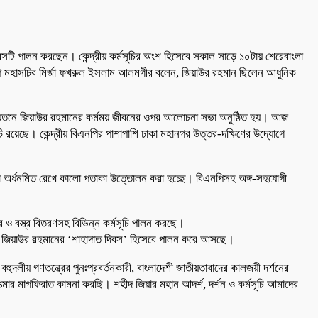
য় দিবসটি পালন করছেন। কেন্দ্রীয় কর্মসূচির অংশ হিসেবে সকাল সাড়ে ১০টায় শেরেবাংলা
িএনপি মহাসচিব মির্জা ফখরুল ইসলাম আলমগীর বলেন, জিয়াউর রহমান ছিলেন আধুনিক
 মিলনায়তনে জিয়াউর রহমানের কর্মময় জীবনের ওপর আলোচনা সভা অনুষ্ঠিত হয়। আজ
ি রয়েছে। কেন্দ্রীয় বিএনপির পাশাপাশি ঢাকা মহানগর উত্তর-দক্ষিণের উদ্যোগে
 পতাকা অর্ধনমিত রেখে কালো পতাকা উত্তোলন করা হচ্ছে। বিএনপিসহ অঙ্গ-সহযোগী
 ও বস্ত্র বিতরণসহ বিভিন্ন কর্মসূচি পালন করছে।
িকে জিয়াউর রহমানের ‘শাহাদাত দিবস’ হিসেবে পালন করে আসছে।
ুদলীয় গণতন্ত্রের পুনঃপ্রবর্তনকারী, বাংলাদেশী জাতীয়তাবাদের কালজয়ী দর্শনের
ী আত্মার মাগফিরাত কামনা করছি। শহীদ জিয়ার মহান আদর্শ, দর্শন ও কর্মসূচি আমাদের