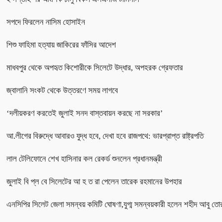
সপদে ফিরলেন নাসিম হোসাইন
শিশু ফাহিমা হত্যায় জাকিরের ফাঁসির আদেশ
মাধবপুর থেকে অপহৃত কিশোরীকে সিলেটে উদ্ধার, অপহরক গ্রেফতার
জ্বালানি সংকট থেকে উত্তরণে সময় লাগবে
‘দলীয়করণ করতেই জুলাই সনদ বাস্তবায়ন করছে না সরকার’
আ.লীগের বিরুদ্ধে আবারও যুদ্ধ হবে, দেখা হবে রাজপথে: ভারপ্রাপ্ত রাষ্ট্রপতি
লাল টেলিফোনে শেখ হাসিনার কল রেকর্ড শুনলেন প্রধানমন্ত্রী
জুলাই বি প্ল বে সিলেটের আ হ ত রা পেলেন তারেক রহমানের উপহার
এনসিপির সিলেট জেলা সমন্বয় কমিটি ঘোষণা,যুগ্ম সমন্বয়কারী হলেন শহীদ আবু তো