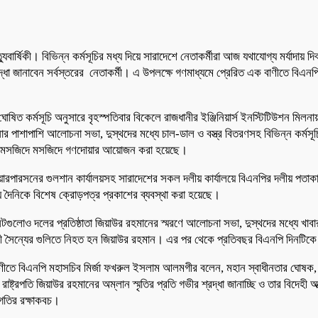
যুবার্ষিকী। বিভিন্ন কর্মসূচির মধ্য দিয়ে সারাদেশে নেতাকর্মীরা আজ যথাযোগ্য মর্যাদা
্রদ্ধা জানাবেন সর্বস্তরের নেতাকর্মী। এ উপলক্ষে গণমাধ্যমে প্রেরিত এক বাণীতে ব
 ঘোষিত কর্মসূচি অনুসারে বৃহস্পতিবার বিকেলে রাজধানীর ইঞ্জিনিয়ার্স ইনস্টিটিউশন
 পাশাপাশি আলোচনা সভা, দুস্থদের মধ্যে চাল-ডাল ও বস্ত্র বিতরণসহ বিভিন্ন কর্মসূচ
 ছাড়া মসজিদে মসজিদে গণদোয়ার আয়োজন করা হয়েছে।
এনপি চেয়ারপারসনের গুলশান কার্যালয়সহ সারাদেশের সকল দলীয় কার্যালয়ে বিএনপির দলীয়
 দৈনিকে বিশেষ ক্রোড়পত্র প্রকাশের ব্যবস্থা করা হয়েছে।
টগুলোও দলের প্রতিষ্ঠাতা জিয়াউর রহমানের স্মরণে আলোচনা সভা, দুস্থদের মধ্যে খাবার
পথগামী সৈন্যের গুলিতে নিহত হন জিয়াউর রহমান। এর পর থেকে প্রতিবছর বিএনপি দিনট
বাণীতে বিএনপি মহাসচিব মির্জা ফখরুল ইসলাম আলমগীর বলেন, মহান স্বাধীনতার ঘোষক, বহ
রাষ্ট্রপতি জিয়াউর রহমানের অম্লান স্মৃতির প্রতি গভীর শ্রদ্ধা জানাচ্ছি ও তার বিদেহ
রগতির রক্ষাকবচ।