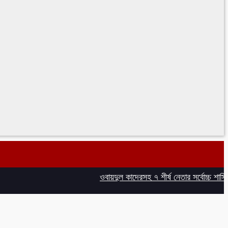
ওবায়দুল কাদেরসহ ৭ শীর্ষ নেতার সর্বোচ্চ শাস্তির