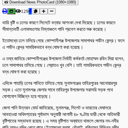
📸 Download News PhotoCard (1080×1080)
129
ভারি বৃষ্টি ও ঢলের কারণে সিলেটে বন্যার আশংকা দেখা দিয়েছে। ঢলের কারনে
সীমান্তবর্তী এলাকাগুলোর নিম্নাঞ্চলে পানি প্রবেশ করতে শুরু করেছে।
ইতোমধ্যে ঢলে তলিয়ে গেছে কোম্পানীগঞ্জ উপজেলার সাদাপাথর পর্যটন কেন্দ্র। ফলে
এ পর্যটন কেন্দ্র সাময়িকভাবে বন্ধ ঘোষণা করা হয়েছে।
এ তথ্য জানিয়ে কোম্পানীগঞ্জের উপজেলা নির্বাহী কর্মকর্তা মোহাম্মদ রবিন মিয়া বলেন,
ঢলে সাদাপাথর তলিয়ে গেছে। স্রোতও খুব বেশি। তাই সাময়িকভাবে পর্যটন কেন্দ্র
বন্ধ ঘোষণা করা হয়েছে।
এদিকে পাহাড়ি ঢলের পানিতে তলিয়ে গেছে সুনামগঞ্জের তাহিরপুরের আনোয়ারপুর
সড়ক। এতে সুনামগঞ্জ জেলার সাথে তাহিরপুর উপজেলার সরাসরি সড়ক পথে
যোগাযোগ বিচ্ছিন্ন হয়ে পড়েছে।
জেলা পানি উন্নয়ন বোর্ড জানিয়েছে, সুনামগঞ্জ, সিলেট ও ভারতের মেঘালয়ে
আবহাওয়া অধিদপ্তরের পূর্বাভাস অনুযায়ী আগামী ৪৮ ঘণ্টায় ভারী থেকে অতিভারী
বৃষ্টিপাতের সম্ভাবনা রয়েছে। এ সময় বৃষ্টিপাত অব্যাহত থাকলে জেলার নদ-নদীর
পানি আরও বৃদ্ধি পেতে পারে।ইতোমধ্যে সুরমা, বৌলাই, রক্তিসহ বিভিন্ন নদীর