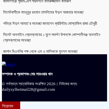
জামালগঞ্জে পূজামণ্ডপ পরিদর্শনে কামরুজ্জামান কামরুল
সিলেটবাসীকে মাহবুবুর রহমান তাসলিমের ঈদুল আজহার শুভেচ্ছা
পবিত্র ঈদুল আযহা‘র শুভেচ্ছা জানালেন ব্যারিস্টার মোস্তাকিম রাজা চৌধুরী
সিলেট অনলাইন প্রেসক্লাবের ১ যুগে পদার্পণ উপলক্ষে কোম্পানীগঞ্জ অনলাইন
প্রেসক্লাবের শুভেচ্ছা
জাপান বিএনপির পক্ষ থেকে এম এ মালিককে ফুলেল শুভেচ্ছা
সম্পাদক ও প্রকাশকঃ মোঃ সারওয়ার খান
© সর্বস্বত্ব স্বত্বাধিকার সংরক্ষিত 2026। নিউজের জন্য:
dailysylhetmail28@gmail.com
শিরোনাম
bdit.com.bd