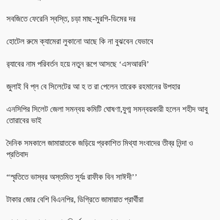
সবজিতে ফেরেনি স্বস্তি, চড়া মাছ-মুরগি-ডিমের দর
হোটেল রুমে ক্যামেরা লুকানো আছে কি না বুঝবেন যেভাবে
র‌্যাবের নাম পরিবর্তন হয়ে নতুন রূপে আসছে ‘এসআরবি’
জুলাই বি প্ল বে সিলেটের আ হ ত রা পেলেন তারেক রহমানের উপহার
এনসিপির সিলেট জেলা সমন্বয় কমিটি ঘোষণা,যুগ্ম সমন্বয়কারী হলেন শহীদ আবু
তোরাবের ভাই
দৈনিক সমকালে জামায়াতকে জড়িয়ে প্রকাশিত মিথ্যা সংবাদের তীব্র নিন্দা ও
প্রতিবাদ
“স্মৃতিতে ভাস্বর অস্তমিত সূর্যঃ রাফীক বিন সাঈদী’’
টাকার জোর বেশি বিএনপির, ডিগ্রিতে জামায়াত প্রার্থীরা