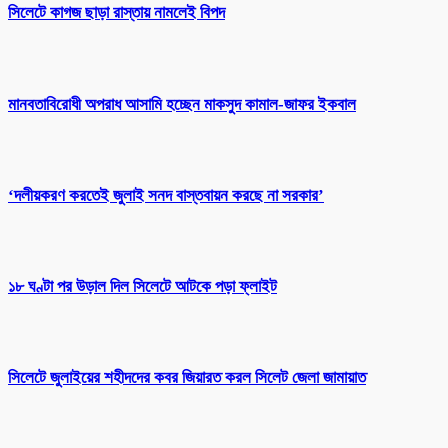
সিলেটে কাগজ ছাড়া রাস্তায় নামলেই বিপদ
মানবতাবিরোধী অপরাধ আসামি হচ্ছেন মাকসুদ কামাল-জাফর ইকবাল
‘দলীয়করণ করতেই জুলাই সনদ বাস্তবায়ন করছে না সরকার’
১৮ ঘণ্টা পর উড়াল দিল সিলেটে আটকে পড়া ফ্লাইট
সিলেটে জুলাইয়ের শহীদদের কবর জিয়ারত করল সিলেট জেলা জামায়াত