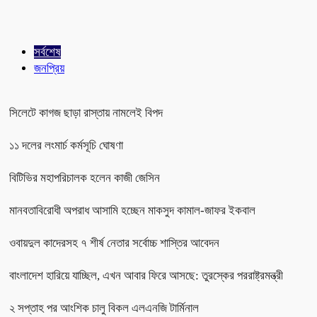
সর্বশেষ
জনপ্রিয়
সিলেটে কাগজ ছাড়া রাস্তায় নামলেই বিপদ
১১ দলের লংমার্চ কর্মসূচি ঘোষণা
বিটিভির মহাপরিচালক হলেন কাজী জেসিন
মানবতাবিরোধী অপরাধ আসামি হচ্ছেন মাকসুদ কামাল-জাফর ইকবাল
ওবায়দুল কাদেরসহ ৭ শীর্ষ নেতার সর্বোচ্চ শাস্তির আবেদন
বাংলাদেশ হারিয়ে যাচ্ছিল, এখন আবার ফিরে আসছে: তুরস্কের পররাষ্ট্রমন্ত্রী
২ সপ্তাহ পর আংশিক চালু বিকল এলএনজি টার্মিনাল