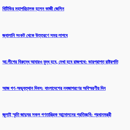
বিটিভির মহাপরিচালক হলেন কাজী জেসিন
জ্বালানি সংকট থেকে উত্তরণে সময় লাগবে
আ.লীগের বিরুদ্ধে আবারও যুদ্ধ হবে, দেখা হবে রাজপথে: ভারপ্রাপ্ত রাষ্ট্রপতি
আজ গণ-অভ্যূত্থান দিবস: বাংলাদেশের নবজাগরণের অবিস্মরণীয় দিন
জুলাই স্মৃতি জাদুঘর সকল গণতান্ত্রিক আন্দোলনের প্রতিচ্ছবি: প্রধানমন্ত্রী