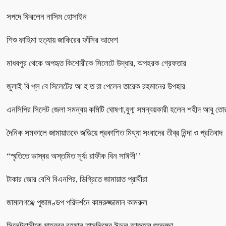
সপদে ফিরলেন নাসিম হোসাইন
শিশু ফাহিমা হত্যায় জাকিরের ফাঁসির আদেশ
মাধবপুর থেকে অপহৃত কিশোরীকে সিলেটে উদ্ধার, অপহরক গ্রেফতার
জুলাই বি প্ল বে সিলেটের আ হ ত রা পেলেন তারেক রহমানের উপহার
এনসিপির সিলেট জেলা সমন্বয় কমিটি ঘোষণা,যুগ্ম সমন্বয়কারী হলেন শহীদ আবু তো
দৈনিক সমকালে জামায়াতকে জড়িয়ে প্রকাশিত মিথ্যা সংবাদের তীব্র নিন্দা ও প্রতিবাদ
“স্মৃতিতে ভাস্বর অস্তমিত সূর্যঃ রাফীক বিন সাঈদী’’
টাকার জোর বেশি বিএনপির, ডিগ্রিতে জামায়াত প্রার্থীরা
জামালগঞ্জে পূজামণ্ডপ পরিদর্শনে কামরুজ্জামান কামরুল
সিলেটবাসীকে মাহবুবুর রহমান তাসলিমের ঈদুল আজহার শুভেচ্ছা