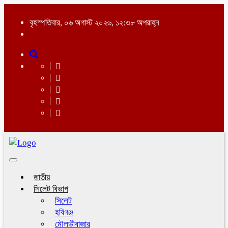
বৃহস্পতিবার, ০৬ অগাস্ট ২০২৬, ১২:৩৮ অপরাহ্ন
Toggle
navigation
জাতীয়
সিলেট বিভাগ
সিলেট
হবিগঞ্জ
মৌলভীবাজার