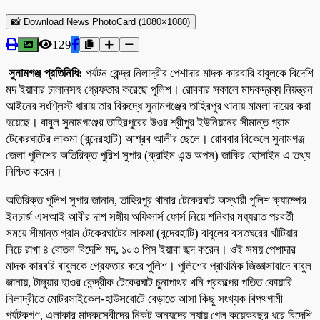
📸 Download News PhotoCard (1080×1080)
129
সুনামগঞ্জ প্রতিনিধি:
পর্যটন কেন্দ্র নিলাদ্রীর পেশাদার মাদক কারবারি বাবুলকে বিদেশি
মদ ইয়াবার চালানসহ গ্রেফতার করেছে পুলিশ। রোববার সকালে মাদকদ্রব্য নিয়ন্ত্রন
আইনের সংশ্লিস্ট ধারায় তার বিরুদ্ধে সুনামগঞ্জের তাহিরপুর থানায় মামলা দায়ের করা
হয়েছে। বাবুল সুনামগঞ্জের তাহিরপুরের উওর শ্রীপুর ইউনিয়নের সীমান্ত গ্রাম
টেকেরঘাটের লাকমা (বন্দেরহাটি) আশ্রব আলীর ছেলে। রোববার বিকেলে সুনামগঞ্জ
জেলা পুলিশের অতিরিক্ত পুরিশ সুপার (ক্রাইম এন্ড অপস) জাকির হোসাইন এ তথ্য
নিশ্চিত করেন।
অতিরিক্ত পুলিশ সুপার জানান, তাহিরপুর থানার টেকেরঘাট অস্থায়ী পুলিশ ক্যাম্পের
ইনচার্জ এসআই আবীর দাশ সঙ্গীয় অফিসার্স ফোর্স নিয়ে শনিবার মধ্যরাত পরবর্তী
সময়ে সীমান্ত গ্রাম টেকেরঘাটের লাকমা (বন্দেরহাটি) বাবুলের বসতঘরের খাঁটিয়ার
নিচে রাখা ৪ বোতল বিদেশি মদ, ১০৩ পিস ইয়াবা জব্দ করেন। ওই সময় পেশাদার
মাদক কারবরি বাবুলকে গ্রেফতার করে পুলিশ। পুলিশের প্রাথমিক জিজ্ঞাসাবাদে বাবুল
জানায়, টাঙ্গুয়ার হাওর কেন্দ্রীক টেকেরঘাট চুনাপাথর খনি প্রকল্পের পতিত কোয়ারি
নিলাদ্রীতে মোটরসাইকেল-হাউসবোটে বেড়াতে আসা কিছু সংখ্যক বিপথগামী
পর্যটকগণ, এলাকার মাদকসেবীদের নিকট অন্যদের ন্যায় গেল কয়েকবছর ধরে বিদেশি