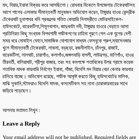
মদ, বিয়ার,ইয়াবা বিক্রয় করে আসছিলো। রোববার বিকেলে উপজেলার টেকেরঘাটসহ
আশে পাশের এলাকার সীমান্তবর্তী মানুষজন অভিযোগ করেন, টাঙ্গুয়ার হাওর কেন্দ্রীক
টেকেরঘাট চুনাপাথর খনি প্রকল্পের পতিত কোয়ারি নিলাদ্রীতে মোটরসাইকেল-
হাউসবোটে, বারেকটিলা,শিমুলবাগান, জাদুকাটা নদী, টাঙ্গুয়ার হাওরে বেড়াতে আসা
প্রতিনিয়ত কিছু সংখ্যক বিপথগামী পর্যটকগণের চাহিদা পুরণে গেল এক যুগের বেশী
সময় ধরে মোবাইল ফোনে,সামাজিক যোগাযোগ মাধ্যম ফেসবুকে গ্রুপ,ম্যাসেনজার
খুলে সীমান্তবর্তী টেকেরঘাট, লাকমা, বড়ছড়া, রজনীলাইন, চাঁনপুর, রাজাই,
বারেকটিলা, লালঘাট, চারাগাঁও, কলাগাঁও,জঙ্গলবাড়ি বাগলী, লাউরগড়, মাণিগাঁও, হাওর
তীরবর্তী, বালিয়াঘাট, শ্রীপুর বাজার, তরং সহ কমপক্ষে শতাধিকের উপর গ্রামে কয়েক
শতাধিক মাদক কারবারি নির্বগ্নে ইয়াবা, গাঁজা, বিদেশি মদ বিয়ার বেচা কেনার কারবার
চালিয়ে যাচ্ছে। অভিযোগ রয়েছে, পর্যটক আকৃষ্ট করতে কিছু হাউসবোটের মালিক,
মাঝি সুকানি,স্টাফরাও বিদেশি মাদক, কসমেটিকস সহ নানা চোরাকারবারের সাথে
জড়িয়ে পড়েছেন।
আপনার মতামত লিখুন :
Leave a Reply
Your email address will not be published.
Required fields are