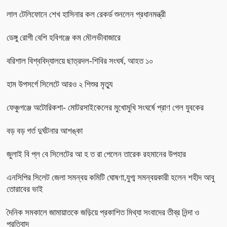
লাল টেলিফোনে শেখ হাসিনার কল রেকর্ড শুনলেন প্রধানমন্ত্রী
ডেঙ্গু রোগী বেশি হবিগঞ্জে কম মৌলভীবাজারে
বরিশাল বিশ্ববিদ্যালয়ে ছাত্রদল-শিবির সংঘর্ষ, আহত ১০
হাম উপসর্গে সিলেটে আরও ২ শিশুর মৃত্যু
ফেঞ্চুগঞ্জে অটোরিকশা- মোটরসাইকেলের মুখোমুখি সংঘর্ষে প্রাণ গেল যুবকের
বড় বড় গর্ত দুর্ঘটনার আশঙ্কা
জুলাই বি প্ল বে সিলেটের আ হ ত রা পেলেন তারেক রহমানের উপহার
এনসিপির সিলেট জেলা সমন্বয় কমিটি ঘোষণা,যুগ্ম সমন্বয়কারী হলেন শহীদ আবু
তোরাবের ভাই
দৈনিক সমকালে জামায়াতকে জড়িয়ে প্রকাশিত মিথ্যা সংবাদের তীব্র নিন্দা ও
প্রতিবাদ