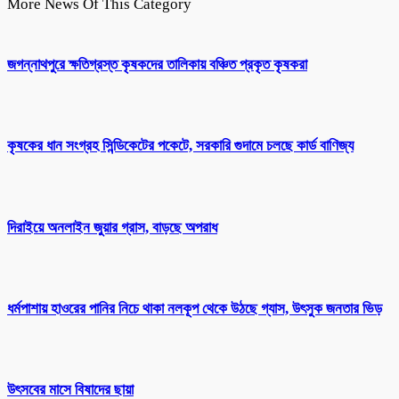
More News Of This Category
জগন্নাথপুরে ক্ষতিগ্রস্ত কৃষকদের তালিকায় বঞ্চিত প্রকৃত কৃষকরা
কৃষকের ধান সংগ্রহ সিন্ডিকেটের পকেটে, সরকারি গুদামে চলছে কার্ড বাণিজ্য
দিরাইয়ে অনলাইন জুয়ার গ্রাস, বাড়ছে অপরাধ
ধর্মপাশায় হাওরের পানির নিচে থাকা নলকূপ থেকে উঠছে গ্যাস, উৎসুক জনতার ভিড়
উৎসবের মাসে বিষাদের ছায়া