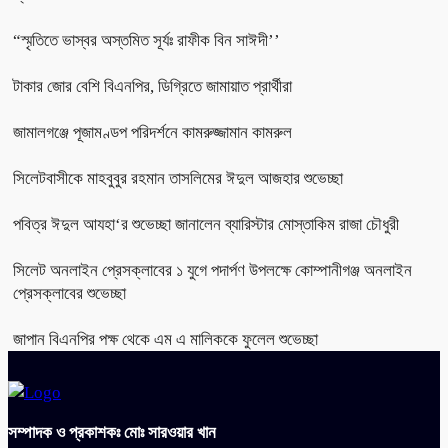
“স্মৃতিতে ভাস্বর অস্তমিত সূর্যঃ রাফীক বিন সাঈদী’’
টাকার জোর বেশি বিএনপির, ডিগ্রিতে জামায়াত প্রার্থীরা
জামালগঞ্জে পূজামণ্ডপ পরিদর্শনে কামরুজ্জামান কামরুল
সিলেটবাসীকে মাহবুবুর রহমান তাসলিমের ঈদুল আজহার শুভেচ্ছা
পবিত্র ঈদুল আযহা‘র শুভেচ্ছা জানালেন ব্যারিস্টার মোস্তাকিম রাজা চৌধুরী
সিলেট অনলাইন প্রেসক্লাবের ১ যুগে পদার্পণ উপলক্ষে কোম্পানীগঞ্জ অনলাইন
প্রেসক্লাবের শুভেচ্ছা
জাপান বিএনপির পক্ষ থেকে এম এ মালিককে ফুলেল শুভেচ্ছা
সম্পাদক ও প্রকাশকঃ মোঃ সারওয়ার খান