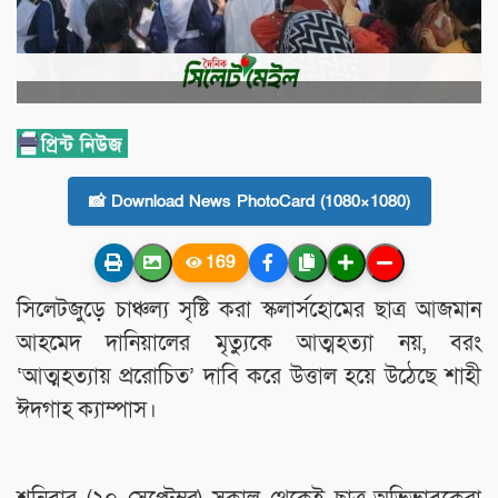
📸 Download News PhotoCard (1080×1080)
169
সিলেটজুড়ে চাঞ্চল্য সৃষ্টি করা স্কলার্সহোমের ছাত্র আজমান
আহমেদ দানিয়ালের মৃত্যুকে আত্মহত্যা নয়, বরং
‘আত্মহত্যায় প্ররোচিত’ দাবি করে উত্তাল হয়ে উঠেছে শাহী
ঈদগাহ ক্যাম্পাস।