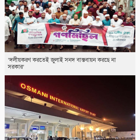
‘দলীয়করণ করতেই জুলাই সনদ বাস্তবায়ন করছে না
সরকার’