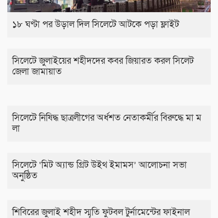
১৮ ঘণ্টা পর উড়াল দিল সিলেটে আটকে পড়া ফ্লাইট
সিলেটে জুলাইয়ের শহীদদের কবর জিয়ারত করল সিলেট
জেলা জামায়াত
সিলেটে নিষিদ্ধ ছাত্রলীগের অর্ধশত নেতাকর্মীর বিরুদ্ধে মা ম
লা
সিলেটে ‘মিট অ্যান্ড গ্রিট উইথ ইমামস’ আলোচনা সভা
অনুষ্ঠিত
শিবিরের জুলাই শহীদ স্মৃতি ফুটবল টুর্নামেন্টের ফাইনাল