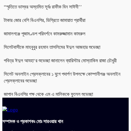
“স্মৃতিতে ভাস্বর অস্তমিত সূর্যঃ রাফীক বিন সাঈদী’’
টাকার জোর বেশি বিএনপির, ডিগ্রিতে জামায়াত প্রার্থীরা
জামালগঞ্জে পূজামণ্ডপ পরিদর্শনে কামরুজ্জামান কামরুল
সিলেটবাসীকে মাহবুবুর রহমান তাসলিমের ঈদুল আজহার শুভেচ্ছা
পবিত্র ঈদুল আযহা‘র শুভেচ্ছা জানালেন ব্যারিস্টার মোস্তাকিম রাজা চৌধুরী
সিলেট অনলাইন প্রেসক্লাবের ১ যুগে পদার্পণ উপলক্ষে কোম্পানীগঞ্জ অনলাইন
প্রেসক্লাবের শুভেচ্ছা
জাপান বিএনপির পক্ষ থেকে এম এ মালিককে ফুলেল শুভেচ্ছা
সম্পাদক ও প্রকাশকঃ মোঃ সারওয়ার খান