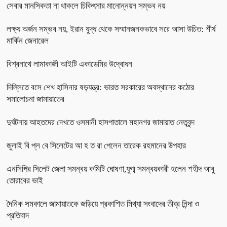
সেবার মানসিকতা না থাকলে চিকিৎসার মানোন্নয়ন সম্ভব নয়
লক্ষ্য অর্জন সম্ভব নয়, ইরান যুদ্ধ থেকে সম্মানজনকভাবে সরে আসা উচিত: শীর্ষ
মার্কিন জেনারেল
বিশ্বনাথে লামাকাজী আইটি একাডেমির উদ্বোধন
দিল্লিতে বসে শেখ হাসিনার ষড়যন্ত্র: ভারত সরকারের অবস্থানের কঠোর
সমালোচনা জামায়াতের
দুর্ঘটনায় আহতদের দেখতে ওসমানী হাসপাতালে মহানগর জামায়াত নেতৃবৃন্দ
জুলাই বি প্ল বে সিলেটের আ হ ত রা পেলেন তারেক রহমানের উপহার
এনসিপির সিলেট জেলা সমন্বয় কমিটি ঘোষণা,যুগ্ম সমন্বয়কারী হলেন শহীদ আবু
তোরাবের ভাই
দৈনিক সমকালে জামায়াতকে জড়িয়ে প্রকাশিত মিথ্যা সংবাদের তীব্র নিন্দা ও
প্রতিবাদ