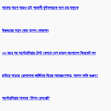
সাফের আগে আরও দুই প্রবাসী ফুটবলারকে দলে চায় বাফুফে
উরুগুয়ের নতুন কোচ হলেন ফোরলান
২৩ বছর পর অস্ট্রেলিয়ায় টেস্ট খেলতে দেশ ছাড়ল বাংলাদেশ ক্রিকেট দল
ছড়িয়ে পড়েছে রোনালদো-জর্জিনার বিয়ের আমন্ত্রণপত্র, আসল নাকি গুঞ্জন?
অস্ট্রেলিয়ায় শান্তর ‘মিশন রেসপেক্ট’