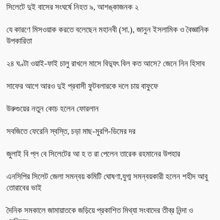
সিলেটে দুই বাসের সংঘর্ষে নিহত ৯, আশঙ্কাজনক ২
যে কারণে মিসওয়াক করতে বলেছেন মহানবী (সা.), জানুন ইসলামিক ও বৈজ্ঞানিক
উপকারিতা
২৪ ঘণ্টা ওয়াই-ফাই চালু রাখলে মাসে বিদ্যুৎ বিল কত আসে? জেনে নিন হিসাব
সাফের আগে আরও দুই প্রবাসী ফুটবলারকে দলে চায় বাফুফে
উরুগুয়ের নতুন কোচ হলেন ফোরলান
সবজিতে ফেরেনি স্বস্তি, চড়া মাছ-মুরগি-ডিমের দর
জুলাই বি প্ল বে সিলেটের আ হ ত রা পেলেন তারেক রহমানের উপহার
এনসিপির সিলেট জেলা সমন্বয় কমিটি ঘোষণা,যুগ্ম সমন্বয়কারী হলেন শহীদ আবু
তোরাবের ভাই
দৈনিক সমকালে জামায়াতকে জড়িয়ে প্রকাশিত মিথ্যা সংবাদের তীব্র নিন্দা ও