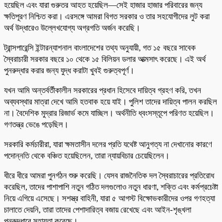
হয়েছিল এবং যারা গুরুতর আহত হয়েছিল—সেই হাজার হাজার পরিবারের জন্য
ক্ষতিপূরণ নিশ্চিত করা। এরসঙ্গে আমরা বিগত সরকার ও তার সহযোগীদের লুট করা
অর্থ উদ্ধারেও উল্লেখযোগ্য অগ্রগতি অর্জন করেছি।
ট্রান্সপারেন্সি ইন্টারন্যাশনাল বাংলাদেশের তথ্য অনুযায়ী, গত ১৫ বছরে সাবেক
স্বৈরাচারী সরকার বছরে ১০ থেকে ১৫ বিলিয়ন ডলার আত্মসাৎ করেছে। এই অর্থ
পুনরুদ্ধার করার জন্য যুদ্ধ করাটা খুবই গুরুত্বপূর্ণ।
যখন আমি অন্তর্বর্তীকালীন সরকারের প্রধান হিসেবে দায়িত্ব গ্রহণ করি, তখন
অব্যবস্থার মাত্রা দেখে আমি হতবাক হয়ে যাই। পুলিশ তাদের দায়িত্ব পালন করছিল
না। বৈদেশিক মুদ্রার রিজার্ভ কমে যাচ্ছিল। অর্থনীতি ধ্বংসস্তূপে পরিণত হয়েছিল।
গণতন্ত্র ভেঙে পড়েছিল।
সরকারি কর্মচারীরা, যারা ক্ষমতাসীন দলের প্রতি যথেষ্ট আনুগত্য না দেখানোর কারণে
পদোন্নতি থেকে বঞ্চিত হয়েছিলেন, তারা ন্যায়বিচার চেয়েছিলেন।
ধীরে ধীরে আমরা পুনর্গঠন শুরু করেছি। যেসব রাজনৈতিক দল স্বৈরাচারের প্রতিরোধ
করেছিল, তাদের পাশাপাশি নতুন গঠিত দলগুলোও নতুন ধারণা, শক্তি এবং কর্মপ্রচেষ্টা
নিয়ে এগিয়ে এসেছে। সশস্ত্র বাহিনী, যারা ৫ আগস্ট বিক্ষোভকারীদের ওপর গণহত্যা
চালাতে দেয়নি, তারা তাদের পেশাদারিত্ব বজায় রেখেছে এবং আইন-শৃঙ্খলা
পুনরুদ্ধারে সহায়তা করেছে।