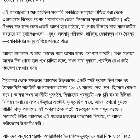
এই গণআন্দোলন শুরু হয়েছিল সরকারি চাকরিতে ন্যায্যতা নিশ্চিত করা থেকে।
এরমাধ্যমে বিশ্বের প্রথম ‘জেনারেশন জেড’ বিপ্লবের সূত্রপাত হয়েছিল। এই
বিপ্লব তরুণদের জন্য একটি আদর্শ হয়ে উঠেছে, যা দেখায় কীভাবে তারা মানবজাতির
সবচেয়ে বড় চ্যালেঞ্জগুলো—যুদ্ধ, জলবায়ু পরিবর্তন, দারিদ্র্য, বেকারত্ব এবং বৈষম্য
—মোকাবিলার জন্য এগিয়ে আসতে পারে।
আমরা ভাগ্যবান যে তারা ‘তাদের পালা আসার জন্য’ অপেক্ষা করেনি। যখন সভ্যতা
অনেক দিক থেকে ভুল পথে চালিত হচ্ছে, তখন তারা বুঝতে পেরেছিল যে এখনই
পদক্ষেপ নেওয়ার সময়।
স্বৈরাচার থেকে গণতন্ত্রে আমাদের উত্তরণের একটি স্পষ্ট প্রমাণ ছিল যখন দ্য
ইকোনমিস্ট সাময়িকী বাংলাদেশকে তাদের ‘২০২৪ সালের সেরা দেশ’ হিসেবে ঘোষণা
করে। আমরা তখন অর্থনীতি পুনর্গঠন, নির্বাচনের প্রস্তুতি এবং চুরি যাওয়া বিলিয়ন
বিলিয়ন ডলারের সম্পদ উদ্ধারে এতটাই ব্যস্ত ছিলাম যে, আমরা তখনো বুঝতে
পারিনি বিশ্ব আমাদের এই অগ্রগতিকে কতটা গুরুত্বের সঙ্গে লক্ষ্য করছে।
ডেসারেট নিউজ আমাদের এই যাত্রার চমৎকার কাভারেজ দিয়েছে, যা আমরা
গভীরভাবে উপলব্ধি করি।
আমাদের অন্যতম প্রধান অগ্রাধিকার ছিল গণঅভ্যুত্থানে যারা নির্মমভাবে নিহত