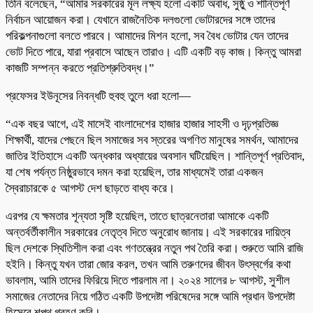
তিনি বলেছেন, “আমার সরকারের মূল লক্ষ্য হলো একটি অবাধ, সুষ্ঠু ও শান্তিপূর্ণ
নির্বাচন আয়োজন করা। যেখানে রাজনৈতিক দলগুলো ভোটারদের সঙ্গে তাদের
পরিকল্পনাগুলো বলতে পারবে। আমাদের মিশন হলো, সব বৈধ ভোটার যেন তাদের
ভোট দিতে পারে, যারা প্রবাসে আছেন তারাও। এটি একটি বড় কাজ। কিন্তু আমরা
কাজটি সম্পন্ন করতে প্রতিশ্রুতিবদ্ধ।”
প্রফেসর ইউনূসের নিবন্ধটি হুবহু তুলে ধরা হলো—
“এক বছর আগে, এই মাসেই বাংলাদেশের হাজার হাজার সাহসী ও দৃঢ়প্রতিজ্ঞ
শিক্ষার্থী, যাদের পেছনে ছিল সমাজের সব স্তরের অগণিত মানুষের সমর্থন, আমাদের
জাতির ইতিহাসে একটি অন্ধকার অধ্যায়ের অবসান ঘটিয়েছিল। শান্তিপূর্ণ প্রতিবাদ,
যা শেষ পর্যন্ত নিষ্ঠুরভাবে দমন করা হয়েছিল, তার মাধ্যমেই তারা একজন
স্বৈরাচারকে ৫ আগস্ট দেশ ছাড়তে বাধ্য করে।
এরপর যে ক্ষমতার শূন্যতা সৃষ্টি হয়েছিল, তাতে ছাত্রনেতারা আমাকে একটি
অন্তর্বর্তীকালীন সরকারের নেতৃত্ব দিতে অনুরোধ জানায়। এই সরকারের দায়িত্ব
ছিল দেশকে স্থিতিশীল করা এবং গণতন্ত্রের নতুন পথ তৈরি করা। শুরুতে আমি রাজি
হইনি। কিন্তু যখন তারা জোর করল, তখন আমি তরুণদের জীবন উৎস্বর্গের কথা
ভাবলাম, আমি তাদের ফিরিয়ে দিতে পারলাম না। ২০২৪ সালের ৮ আগস্ট, সুশীল
সমাজের নেতাদের নিয়ে গঠিত একটি উপদেষ্টা পরিষেদের সঙ্গে আমি প্রধান উপদেষ্টা
হিসেবে শপথ গ্রহণ করি।