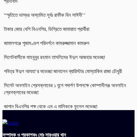
প্রতিবাদ
“স্মৃতিতে ভাস্বর অস্তমিত সূর্যঃ রাফীক বিন সাঈদী’’
টাকার জোর বেশি বিএনপির, ডিগ্রিতে জামায়াত প্রার্থীরা
জামালগঞ্জে পূজামণ্ডপ পরিদর্শনে কামরুজ্জামান কামরুল
সিলেটবাসীকে মাহবুবুর রহমান তাসলিমের ঈদুল আজহার শুভেচ্ছা
পবিত্র ঈদুল আযহা‘র শুভেচ্ছা জানালেন ব্যারিস্টার মোস্তাকিম রাজা চৌধুরী
সিলেট অনলাইন প্রেসক্লাবের ১ যুগে পদার্পণ উপলক্ষে কোম্পানীগঞ্জ অনলাইন
প্রেসক্লাবের শুভেচ্ছা
জাপান বিএনপির পক্ষ থেকে এম এ মালিককে ফুলেল শুভেচ্ছা
সম্পাদক ও প্রকাশকঃ মোঃ সারওয়ার খান