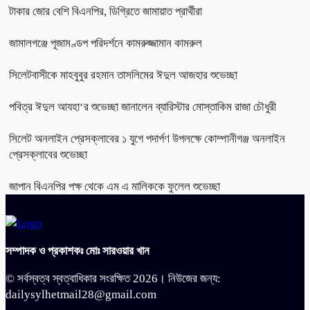
টাকার জোর বেশি বিএনপির, ডিগ্রিতে জামায়াত প্রার্থীরা
জামালগঞ্জে পূজামণ্ডপ পরিদর্শনে কামরুজ্জামান কামরুল
সিলেটবাসীকে মাহবুবুর রহমান তাসলিমের ঈদুল আজহার শুভেচ্ছা
পবিত্র ঈদুল আযহা‘র শুভেচ্ছা জানালেন ব্যারিস্টার মোস্তাকিম রাজা চৌধুরী
সিলেট অনলাইন প্রেসক্লাবের ১ যুগে পদার্পণ উপলক্ষে কোম্পানীগঞ্জ অনলাইন
প্রেসক্লাবের শুভেচ্ছা
জাপান বিএনপির পক্ষ থেকে এম এ মালিককে ফুলেল শুভেচ্ছা
সম্পাদক ও প্রকাশকঃ মোঃ সারওয়ার খান
© সর্বস্বত্ব স্বত্বাধিকার সংরক্ষিত 2026। নিউজের জন্য:
dailysylhetmail28@gmail.com