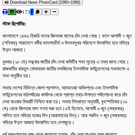
📸 Download News PhotoCard (1080×1080)
173
স্টাফ রিপোর্টার:
বাংলাদেশে ১৪৪৬ হিজরি সনের জিলহজ মাসের চাঁদ দেখা গেছে। ফলে আগামী ৭ জুন
(শনিবার) সারাদেশে ধর্মীয় ভাবগম্ভীর্য ও উৎসবমুখর পরিবেশে উদযাপিত হবে পবিত্র
ঈদুল আজহা।
বুধবার (২৮ মে) সন্ধ্যায় জাতীয় চাঁদ দেখা কমিটির সভা সূত্রে এ তথ্য জানা গেছে।
রাজধানীর বায়তুল মোকাররম জাতীয় মসজিদের ইসলামিক ফাউন্ডেশনের সভাকক্ষে এ
সভা অনুষ্ঠিত হয়।
সভায় দেশের বিভিন্ন জেলা প্রশাসন, আবহাওয়া অধিদপ্তর এবং ইসলামিক
ফাউন্ডেশনের মাঠপর্যায়ের কার্যালয় থেকে প্রাপ্ত তথ্য-উপাত্ত পর্যালোচনা করে চাঁদ
দেখা যাওয়ার বিষয়টি নিশ্চিত করা হয়। সভার সিদ্ধান্ত অনুযায়ী, বৃহস্পতিবার (২৯
মে) থেকে জিলহজ মাস গণনা শুরু হবে।এই হিসেবে, আগামী ৬ জুন (শুক্রবার)
পালিত হবে পবিত্র হজের দিন (আরাফাতের দিন)। আর পরদিন ৭ জুন (শুক্রবার)
পবিত্র ঈদুল আজহা উদযাপিত হবে দেশজুড়ে।
ধর্ম মন্ত্রণালয়ের পক্ষ থেকে জানানো হয়েছে, চাঁদ দেখা যাওয়ার তথ্য জানাতে