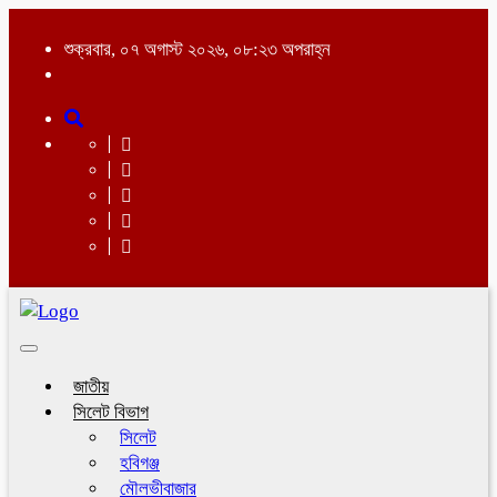
শুক্রবার, ০৭ অগাস্ট ২০২৬, ০৮:২৩ অপরাহ্ন
Toggle
navigation
জাতীয়
সিলেট বিভাগ
সিলেট
হবিগঞ্জ
মৌলভীবাজার