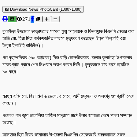
📸 Download News PhotoCard (1080×1080)
271
কুলাউড়া উপজেলা ছাত্রদলের সাবেক যুগ্ম আহ্বায়ক ও ফিনল্যান্ড বিএনপি নেতার বাবা
হাজি মো. হিরা মিয়া বার্ধক্যজনিত কারণে মৃত্যুবরণ করেছেন ইন্না লিল্লাহি ওয়া
ইন্না ইলাইহি রাজিউন)।
গত বৃহস্পতিবার (৩০ অক্টোবর) নিজ বাড়ি মৌলভীবাজার জেলার কুলাউড়া উপজেলার
চকেরগ্রাম গ্রামে শেষ নিঃশ্বাস ত্যাগ করেন তিনি। মৃত্যুকালে তার বয়স হয়েছিল
৯০ বছর।
মরহুম হাজি মো. হিরা মিয়া ৬ ছেলে, ২ মেয়ে, আত্মীয়স্বজন ও অসংখ্য গুণগ্রাহী রেখে
গেছেন।
গতাকল বাদ জুমা জালালিয়া ফাজিল মাদ্রাসা মাঠে উনার জানাজা শেষে দাফন সম্পন্ন
হয়েছে।
আলহাজ হিরা মিয়ার জানাজায় উপজেলা বিএনপির সেক্রেটারি বদরুজ্জামান সজল