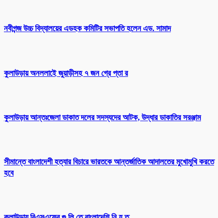
নবীগন্জ উচ্চ বিদ্যালয়ের এডহক কমিটির সভাপতি হলেন এড. সামাদ
কুলাউড়ায় অনললাইে জুয়াড়ীসহ ৭ জন গ্রে প্তা র
কুলাউড়ায় আন্তঃজেলা ডাকাত দলের সদস্যদের আটক, উদ্ধার ডাকাতির সরঞ্জাম
সীমান্তে বাংলাদেশী হত্যার বিচারে ভারতকে আন্তর্জাতিক আদালতের মুখোমুখি করতে
হবে
কুলাউড়ায় বিএসএফের গু লি তে বাংলাদেশি নি হ ত