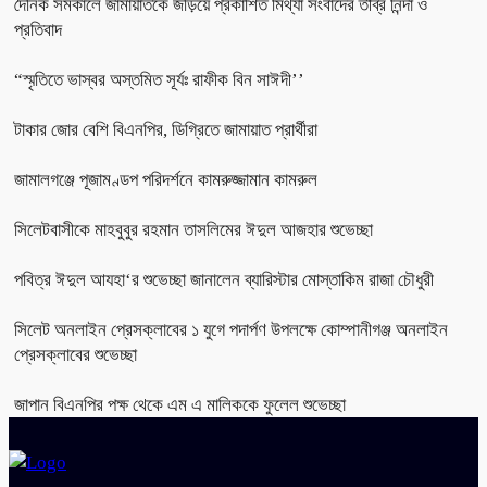
দৈনিক সমকালে জামায়াতকে জড়িয়ে প্রকাশিত মিথ্যা সংবাদের তীব্র নিন্দা ও
প্রতিবাদ
“স্মৃতিতে ভাস্বর অস্তমিত সূর্যঃ রাফীক বিন সাঈদী’’
টাকার জোর বেশি বিএনপির, ডিগ্রিতে জামায়াত প্রার্থীরা
জামালগঞ্জে পূজামণ্ডপ পরিদর্শনে কামরুজ্জামান কামরুল
সিলেটবাসীকে মাহবুবুর রহমান তাসলিমের ঈদুল আজহার শুভেচ্ছা
পবিত্র ঈদুল আযহা‘র শুভেচ্ছা জানালেন ব্যারিস্টার মোস্তাকিম রাজা চৌধুরী
সিলেট অনলাইন প্রেসক্লাবের ১ যুগে পদার্পণ উপলক্ষে কোম্পানীগঞ্জ অনলাইন
প্রেসক্লাবের শুভেচ্ছা
জাপান বিএনপির পক্ষ থেকে এম এ মালিককে ফুলেল শুভেচ্ছা