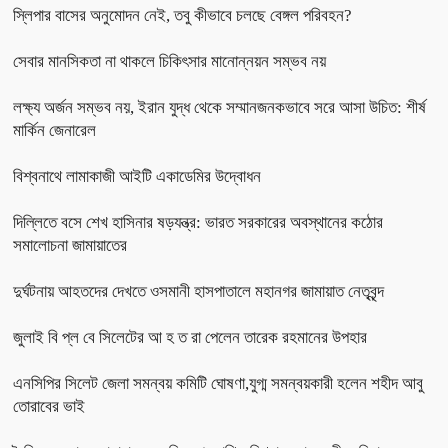
স্লিপার বাসের অনুমোদন নেই, তবু কীভাবে চলছে বেঙ্গল পরিবহন?
সেবার মানসিকতা না থাকলে চিকিৎসার মানোন্নয়ন সম্ভব নয়
লক্ষ্য অর্জন সম্ভব নয়, ইরান যুদ্ধ থেকে সম্মানজনকভাবে সরে আসা উচিত: শীর্ষ
মার্কিন জেনারেল
বিশ্বনাথে লামাকাজী আইটি একাডেমির উদ্বোধন
দিল্লিতে বসে শেখ হাসিনার ষড়যন্ত্র: ভারত সরকারের অবস্থানের কঠোর
সমালোচনা জামায়াতের
দুর্ঘটনায় আহতদের দেখতে ওসমানী হাসপাতালে মহানগর জামায়াত নেতৃবৃন্দ
জুলাই বি প্ল বে সিলেটের আ হ ত রা পেলেন তারেক রহমানের উপহার
এনসিপির সিলেট জেলা সমন্বয় কমিটি ঘোষণা,যুগ্ম সমন্বয়কারী হলেন শহীদ আবু
তোরাবের ভাই