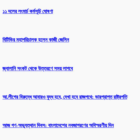
১১ দলের লংমার্চ কর্মসূচি ঘোষণা
বিটিভির মহাপরিচালক হলেন কাজী জেসিন
জ্বালানি সংকট থেকে উত্তরণে সময় লাগবে
আ.লীগের বিরুদ্ধে আবারও যুদ্ধ হবে, দেখা হবে রাজপথে: ভারপ্রাপ্ত রাষ্ট্রপতি
আজ গণ-অভ্যূত্থান দিবস: বাংলাদেশের নবজাগরণের অবিস্মরণীয় দিন