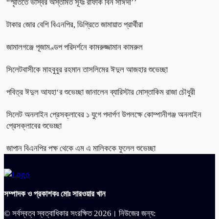
“স্মৃতিতে ভাস্বর অস্তমিত সূর্যঃ রাফীক বিন সাঈদী’’
টাকার জোর বেশি বিএনপির, ডিগ্রিতে জামায়াত প্রার্থীরা
জামালগঞ্জে পূজামণ্ডপ পরিদর্শনে কামরুজ্জামান কামরুল
সিলেটবাসীকে মাহবুবুর রহমান তাসলিমের ঈদুল আজহার শুভেচ্ছা
পবিত্র ঈদুল আযহা‘র শুভেচ্ছা জানালেন ব্যারিস্টার মোস্তাকিম রাজা চৌধুরী
সিলেট অনলাইন প্রেসক্লাবের ১ যুগে পদার্পণ উপলক্ষে কোম্পানীগঞ্জ অনলাইন
প্রেসক্লাবের শুভেচ্ছা
জাপান বিএনপির পক্ষ থেকে এম এ মালিককে ফুলেল শুভেচ্ছা
সম্পাদক ও প্রকাশকঃ মোঃ সারওয়ার খান
© সর্বস্বত্ব স্বত্বাধিকার সংরক্ষিত 2026। নিউজের জন্য: