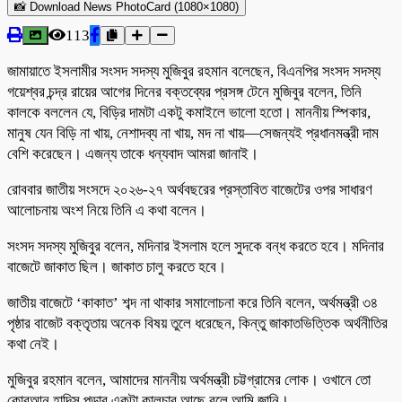
📸 Download News PhotoCard (1080×1080)
113
জামায়াতে ইসলামীর সংসদ সদস্য মুজিবুর রহমান বলেছেন, বিএনপির সংসদ সদস্য
গয়েশ্বর চন্দ্র রায়ের আগের দিনের বক্তব্যের প্রসঙ্গ টেনে মুজিবুর বলেন, তিনি
কালকে বললেন যে, বিড়ির দামটা একটু কমাইলে ভালো হতো। মাননীয় স্পিকার,
মানুষ যেন বিড়ি না খায়, নেশাদব্য না খায়, মদ না খায়—সেজন্যই প্রধানমন্ত্রী দাম
বেশি করেছেন। এজন্য তাকে ধন্যবাদ আমরা জানাই।
রোববার জাতীয় সংসদে ২০২৬-২৭ অর্থবছরের প্রস্তাবিত বাজেটের ওপর সাধারণ
আলোচনায় অংশ নিয়ে তিনি এ কথা বলেন।
সংসদ সদস্য মুজিবুর বলেন, মদিনার ইসলাম হলে সুদকে বন্ধ করতে হবে। মদিনার
বাজেটে জাকাত ছিল। জাকাত চালু করতে হবে।
জাতীয় বাজেটে ‘কাকাত’ শব্দ না থাকার সমালোচনা করে তিনি বলেন, অর্থমন্ত্রী ৩৪
পৃষ্ঠার বাজেট বক্তৃতায় অনেক বিষয় তুলে ধরেছেন, কিন্তু জাকাতভিত্তিক অর্থনীতির
কথা নেই।
মুজিবুর রহমান বলেন, আমাদের মাননীয় অর্থমন্ত্রী চট্টগ্রামের লোক। ওখানে তো
কোরআন হাদিস পড়ার একটা কালচার আছে বলে আমি জানি।