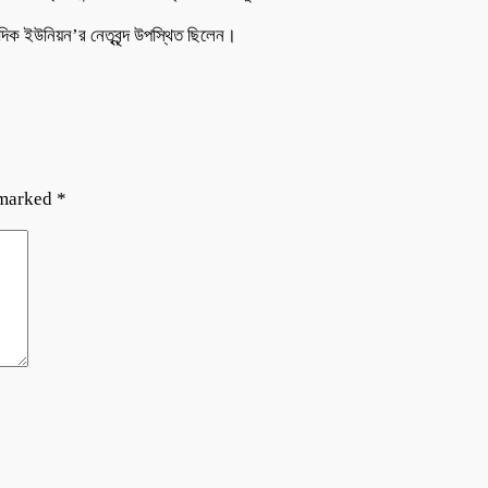
াদিক ইউনিয়ন’র নেতৃবৃন্দ উপস্থিত ছিলেন।
 marked
*