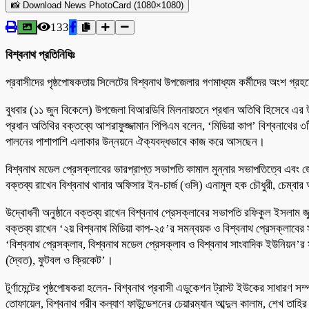
📸 Download News PhotoCard (1080×1080)
133
বিশ্বনাথ প্রতিনিধিঃ
প্রবাসীদের পৃষ্ঠপোষকতায় সিলেটের বিশ্বনাথ উপজেলার গণমাধ্যম কর্মীদের অংশ গ্রহ
বুধবার (১১ জুন বিকেলে) উপজেলা বিআরডিবি মিলনায়তনে প্রধান অতিথি হিসেবে এর 
প্রধান অতিথির বক্তব্যে আশরাফুজ্জামান পিপিএম বলেন, ‘মিডিয়া কাপ’ বিশ্বনাথের
পালনের পাশাপাশি এলাকার উন্নয়নে ঐক্যবদ্ধভাবে কাজ করে আসছেন।
বিশ্বনাথ মডেল প্রেসক্লাবের ভারপ্রাপ্ত সভাপতি কামাল মুন্নার সভাপতিত্বে এবং জেলা
বক্তব্য রাখেন বিশ্বনাথ থানার অফিসার ইন-চার্জ (ওসি) এনামুল হক চৌধুরী, চেম্বার
উদ্বোধনী অনুষ্ঠানে বক্তব্য রাখেন বিশ্বনাথ প্রেসক্লাবের সভাপতি রফিকুল ইসলাম জ
বক্তব্য রাখেন ‘২য় বিশ্বনাথ মিডিয়া কাপ-২৫’র সমন্বয়ক ও বিশ্বনাথ প্রেসক্লাবের 
‘বিশ্বনাথ প্রেসক্লাব, বিশ্বনাথ মডেল প্রেসক্লাব ও বিশ্বনাথ সাংবাদিক ইউনিয়ন’র সদ
(দ্বৈত), ফুটবল ও ক্রিকেট’।
টুর্ণামেন্টের পৃষ্ঠপোষকরা হলেন- বিশ্বনাথ প্রবাসী এডুকেশন ট্রাস্ট ইউকের সাধারণ সম্প
তোফায়েল, বিশ্বনাথ গরীব কল্যাণ ফাউন্ডেশনের চেয়ারম্যান আব্দুল কালাম, শেখ তাহি