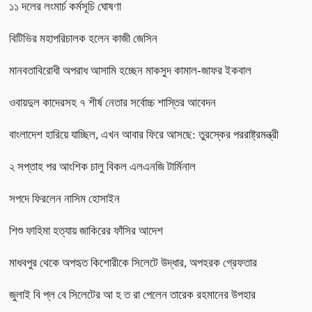
১১ দলের লংমার্চ কর্মসূচি ঘোষণা
বিটিভির মহাপরিচালক হলেন কাজী জেসিন
মানবতাবিরোধী অপরাধ আসামি হচ্ছেন মাকসুদ কামাল-জাফর ইকবাল
ওবায়দুল কাদেরসহ ৭ শীর্ষ নেতার সর্বোচ্চ শাস্তির আবেদন
বাংলাদেশ হারিয়ে যাচ্ছিল, এখন আবার ফিরে আসছে: তুরস্কের পররাষ্ট্রমন্ত্রী
২ সপ্তাহ পর আংশিক চালু বিকল এলএনজি টার্মিনাল
সপদে ফিরলেন নাসিম হোসাইন
শিশু ফাহিমা হত্যায় জাকিরের ফাঁসির আদেশ
মাধবপুর থেকে অপহৃত কিশোরীকে সিলেটে উদ্ধার, অপহরক গ্রেফতার
জুলাই বি প্ল বে সিলেটের আ হ ত রা পেলেন তারেক রহমানের উপহার