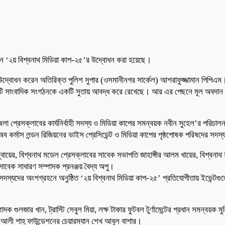
নে ‘২য় বিশ্বনাথ মিডিয়া কাপ-২৫’র উদ্বোধন করা হয়েছে।
উদ্বোধন করেন অতিরিক্ত পুলিশ সুপার (ওসমানীনগর সার্কেল) আশরাফুজ্জামান পিপিএম
 ৩টি সাংবাদিক সংগঠনকে একটি সুতায় আবদ্ধ করে রেখেছে। আর এর পেছনে মূল অবদান র
 প্রেসক্লাবের কার্যনির্বাহী সদস্য ও মিডিয়া কাপের সমন্বয়ক নবীন সুহেল’র পরিচালনায
 অব কর্মাস লন্ডন রিজিয়নের ভাইস প্রেসিডেন্ট ও মিডিয়া কাপের পৃষ্ঠপোষক পরিষদের স
ুবায়ের, বিশ্বনাথ মডেল প্রেসক্লাবের সাবেক সভাপতি জাহাঙ্গীর আলম খায়ের, বিশ্বন
সাবেক সাধারণ সম্পাদক প্রনঞ্জয় বৈদ্য অপু।
স্যদের অংশগ্রহনে অনুষ্ঠিত ‘২য় বিশ্বনাথ মিডিয়া কাপ-২৫’ প্রতিযোগীতায় ইভেন্টগুলো
াদক গুলজার খান, ট্রাস্টি সেবুল মিয়া, লক্ষ টাকার ফুটবল টুর্ণামেন্টের প্রধান সমন্বয়ক
র আলী শাহ্ ফাউন্ডেশনের চেয়ারম্যান শেখ আবুল বাশার।