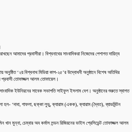
।
াখছেন আমাদের প্রবাসীরা। বিশ্বনাথের সাংবাদিকরা নিজেদের পেশাগত দায়িত্ব
় অনুষ্ঠিত ‘২য় বিশ্বনাথ মিডিয়া কাপ-২৫’র উদ্বোধনী অনুষ্ঠানে বিশেষ অতিথির
দস্য প্রবাসী তোফাজ্জল আলম তোফায়েল।
াথ সাংবাদিক ইউনিয়নের সাবেক সভাপতি সাইফুল ইসলাম বেগ। অনুষ্ঠানের শুরুতে স্বাগত
 হল- ‘দাবা, গাফলা, ছক্কা লুডু, ক্যারাম (একক), ক্যারাম (দ্বৈত), ব্যাডমিন্টন
 মুমিন খান মুন্না, চেম্বার অব কর্মাস লন্ডন রিজিয়নের ভাইস প্রেসিডেন্ট তোফাজ্জল আলম