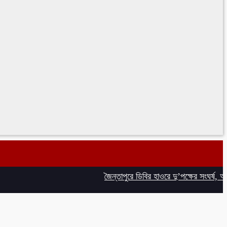
জৈন্তাপুরে ডিবির হাওরে দু’পক্ষের সংঘর্ষ, আহত ৮