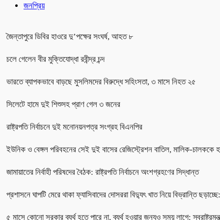
জনপ্রিয়
জৈন্তাপুরে ডিবির হাওরে দু’পক্ষের সংঘর্ষ, আহত ৮
চলে গেলেন বীর মুক্তিযোদ্ধা রবীন্দ্র চন্দ
ভারতে ব্যাপকভাবে বাড়ছে মুসলিমদের বিরুদ্ধে সহিংসতা, ৩ মাসে নিহত ২৫
সিলেটে হামে দুই শিশুসহ প্রাণ গেল ৩ জনের
রাষ্ট্রপতি নির্বাচনে দুই মনোনয়নপত্র সংগ্রহ বিএনপির
ইউনিক ও বেঙ্গল পরিবহনের সেই দুই বাসের রেজিস্ট্রেশন বাতিল, মালিক-চালককে হা
জামায়াতের নির্বাহী পরিষদের বৈঠক: রাষ্ট্রপতি নির্বাচনে অংশগ্রহণের সিদ্ধান্ত
প্রশাসনে ঘাপটি মেরে থাকা ফ্যাসিবাদের দোসররা বিদ্যুৎ খাত নিয়ে বিভ্রান্তি ছড়াচ্ছে: 
৫ মাসে কোনো সরকার ব্যর্থ হতে পারে না, ব্যর্থ হওয়ার জন্যও সময় লাগে: স্বরাষ্ট্রমন্ত্