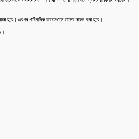
া দুটি কক্ষে বাবা-মেয়ের লাশ রাখা। লাশের পাশে বসে স্বজনেরা বিলাপ করছেন।
ানাজা হবে। এরপর পারিবারিক কবরস্থানে তাদের দাফন করা হবে।
হন।