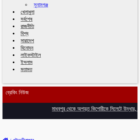
সুনামগঞ্জ
খেলাধুলা
সর্বশেষ
রাজনীতি
বিশ্ব
সারাদেশ
বিনোদন
লাইফস্টাইল
ইসলাম
মতামত
ব্রেকিং নিউজ
মাধবপুর থেকে অপহৃত কিশোরীকে সিলেটে উদ্ধার, অ