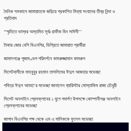
দৈনিক সমকালে জামায়াতকে জড়িয়ে প্রকাশিত মিথ্যা সংবাদের তীব্র নিন্দা ও
প্রতিবাদ
“স্মৃতিতে ভাস্বর অস্তমিত সূর্যঃ রাফীক বিন সাঈদী’’
টাকার জোর বেশি বিএনপির, ডিগ্রিতে জামায়াত প্রার্থীরা
জামালগঞ্জে পূজামণ্ডপ পরিদর্শনে কামরুজ্জামান কামরুল
সিলেটবাসীকে মাহবুবুর রহমান তাসলিমের ঈদুল আজহার শুভেচ্ছা
পবিত্র ঈদুল আযহা‘র শুভেচ্ছা জানালেন ব্যারিস্টার মোস্তাকিম রাজা চৌধুরী
সিলেট অনলাইন প্রেসক্লাবের ১ যুগে পদার্পণ উপলক্ষে কোম্পানীগঞ্জ অনলাইন
প্রেসক্লাবের শুভেচ্ছা
জাপান বিএনপির পক্ষ থেকে এম এ মালিককে ফুলেল শুভেচ্ছা