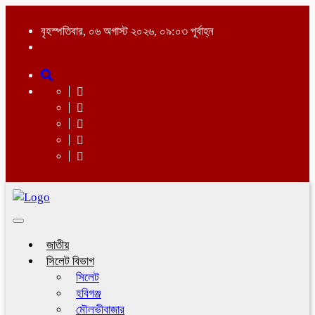
বৃহস্পতিবার, ০৬ অগাস্ট ২০২৬, ০৯:০৩ পূর্বাহ্ন
Toggle
navigation
জাতীয়
সিলেট বিভাগ
সিলেট
হবিগঞ্জ
মৌলভীবাজার