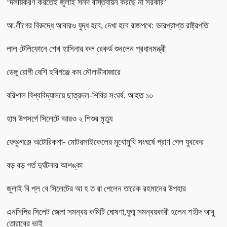
‘দলীয়করণ করতেই জুলাই সনদ বাস্তবায়ন করছে না সরকার’
আ.লীগের বিরুদ্ধে আবারও যুদ্ধ হবে, দেখা হবে রাজপথে: ভারপ্রাপ্ত রাষ্ট্রপতি
লাল টেলিফোনে শেখ হাসিনার কল রেকর্ড শুনলেন প্রধানমন্ত্রী
ডেঙ্গু রোগী বেশি হবিগঞ্জে কম মৌলভীবাজারে
বরিশাল বিশ্ববিদ্যালয়ে ছাত্রদল-শিবির সংঘর্ষ, আহত ১০
হাম উপসর্গে সিলেটে আরও ২ শিশুর মৃত্যু
ফেঞ্চুগঞ্জে অটোরিকশা- মোটরসাইকেলের মুখোমুখি সংঘর্ষে প্রাণ গেল যুবকের
বড় বড় গর্ত দুর্ঘটনার আশঙ্কা
জুলাই বি প্ল বে সিলেটের আ হ ত রা পেলেন তারেক রহমানের উপহার
এনসিপির সিলেট জেলা সমন্বয় কমিটি ঘোষণা,যুগ্ম সমন্বয়কারী হলেন শহীদ আবু
তোরাবের ভাই