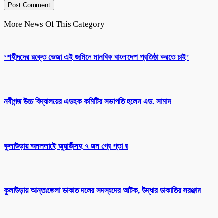
More News Of This Category
‘শহীদদের রক্তে ভেজা এই জমিনে মানবিক বাংলাদেশ প্রতিষ্ঠা করতে চাই’
নবীগন্জ উচ্চ বিদ্যালয়ের এডহক কমিটির সভাপতি হলেন এড. সামাদ
কুলাউড়ায় অনললাইে জুয়াড়ীসহ ৭ জন গ্রে প্তা র
কুলাউড়ায় আন্তঃজেলা ডাকাত দলের সদস্যদের আটক, উদ্ধার ডাকাতির সরঞ্জাম