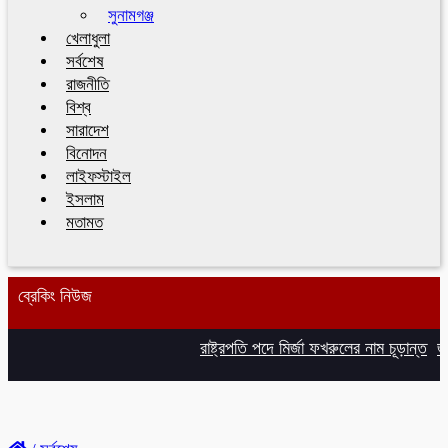
সুনামগঞ্জ
খেলাধুলা
সর্বশেষ
রাজনীতি
বিশ্ব
সারাদেশ
বিনোদন
লাইফস্টাইল
ইসলাম
মতামত
ব্রেকিং নিউজ
রাষ্ট্রপতি পদে মির্জা ফখরুলের নাম চূড়ান্ত
জাম