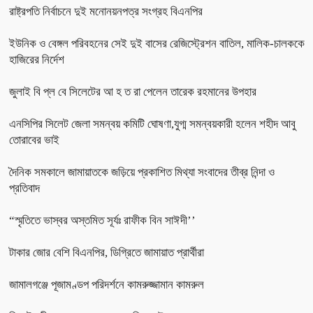
রাষ্ট্রপতি নির্বাচনে দুই মনোনয়নপত্র সংগ্রহ বিএনপির
ইউনিক ও বেঙ্গল পরিবহনের সেই দুই বাসের রেজিস্ট্রেশন বাতিল, মালিক-চালককে
হাজিরের নির্দেশ
জুলাই বি প্ল বে সিলেটের আ হ ত রা পেলেন তারেক রহমানের উপহার
এনসিপির সিলেট জেলা সমন্বয় কমিটি ঘোষণা,যুগ্ম সমন্বয়কারী হলেন শহীদ আবু
তোরাবের ভাই
দৈনিক সমকালে জামায়াতকে জড়িয়ে প্রকাশিত মিথ্যা সংবাদের তীব্র নিন্দা ও
প্রতিবাদ
“স্মৃতিতে ভাস্বর অস্তমিত সূর্যঃ রাফীক বিন সাঈদী’’
টাকার জোর বেশি বিএনপির, ডিগ্রিতে জামায়াত প্রার্থীরা
জামালগঞ্জে পূজামণ্ডপ পরিদর্শনে কামরুজ্জামান কামরুল