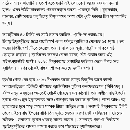
মাঠে নামান স্কালোনি। হতাশ হতে হয়নি এই কোচকে। জয়ের ব্যবধান বড় না
হলেও এসব উঠতি তারকাদের পারফরম্যান্সে ভরসা পেয়েছেন তিনি। যুক্তরাষ্ট্র,
কানাডা, মেক্সিকোতে অনুষ্ঠিতব্য বিশ্বকাপের আগে যেটা খুবই দরকার ছিল স্কালোনির
জন্য।
আর্জেন্টিনার ৪৫ মিনিট পর মাঠে নামবে ব্রাজিল- প্রতিপক্ষ প্যারাগুয়ে।
চিরপ্রতিদ্বন্দ্বীদের মতো বাছাইপর্বে এখন পর্যন্ত ব্রাজিলও খেলেছে ১৫ ম্যাচ। ছয়
জয়ের বিপরীতে পাঁচটিতে হেরেছে তারা। বাকি চার ম্যাচে পয়েন্ট ভাগ করে মাঠ
ছেড়েছে জায়ান্টরা। ব্রাজিলের অবস্থা কেমন যাচ্ছে সেটা বোঝার জন্য এই
পরিসংখ্যানটাই যথেষ্ট। ২০২২ বিশ্বকাপের কোয়ার্টার ফাইনাল থেকে বিদায় নেয়
ব্রাজিল। এরপর থেকেই রাহুর দশা ভর করেছে দলটির ওপর।
ব্যর্থতা থেকে বের হয়ে ২০২৬ বিশ্বকাপ জয়ের লক্ষ্যে কিছুদিন আগে কার্লো
আনচেলত্তিকে হটসিটে বসিয়েছে ব্রাজিলিয়ান ফুটবল কনফেডারেশন (সিবিএফ)।
যদিও নতুন অধ্যায়ের শুরুতেই হোঁচট খেয়েছেন ডন কার্লো। তার অধীনে বাছাইপর্বের
ম্যাচে গত ৬ জুন ইকুয়েডরের সঙ্গে গোলশূন্য ড্র করেছে ব্রাজিল। তাতে আরও বড়
চ্যালেঞ্জের মুখে পড়ে গেছেন সাবেক রিয়াল মাদ্রিদ কোচ। সরাসরি বিশ্বকাপের টিকিট
পেতে চাইলে বাছাইপর্বের বাকি তিন ম্যাচে জেতার বিকল্প নেই ব্রাজিলের। হারলেও
সমীকরণ মেলানোর সুযোগ থাকছে তাদের সামনে। সেক্ষেত্রে গ্রুপের নিকটতম
প্রতিদ্বন্দ্বীদের অমঙ্গল কামনা করতে হবে পাঁচবারের চ্যাম্পিয়নদের।