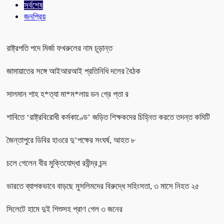
সর্বশেষ
জনপ্রিয়
রাষ্ট্রপতি পদে মির্জা ফখরুলের নাম চূড়ান্ত
জামায়াতের সঙ্গে আইআরআই প্রতিনিধি দলের বৈঠক
সালমান শাহ হ*ত্যা মা*ম*লায় ডন গ্রে প্তা র
শাবিতে ‘রাষ্ট্রবিরোধী কর্মকাণ্ডে’ জড়িত শিক্ষকদের চিহ্নিত করতে তদন্ত কমিটি
জৈন্তাপুরে ডিবির হাওরে দু’পক্ষের সংঘর্ষ, আহত ৮
চলে গেলেন বীর মুক্তিযোদ্ধা রবীন্দ্র চন্দ
ভারতে ব্যাপকভাবে বাড়ছে মুসলিমদের বিরুদ্ধে সহিংসতা, ৩ মাসে নিহত ২৫
সিলেটে হামে দুই শিশুসহ প্রাণ গেল ৩ জনের