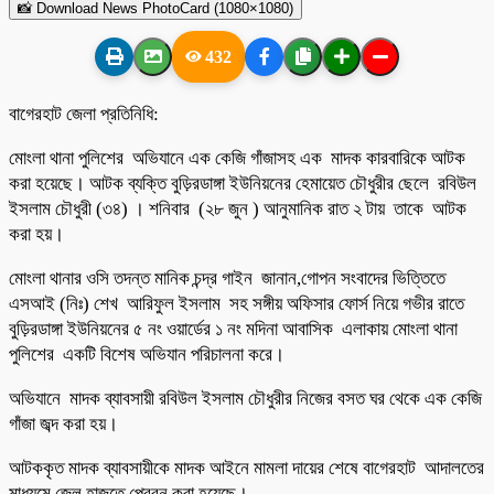
📸 Download News PhotoCard (1080×1080)
432
বাগেরহাট জেলা প্রতিনিধি:
মোংলা থানা পুলিশের অভিযানে এক কেজি গাঁজাসহ এক মাদক কারবারিকে আটক
করা হয়েছে। আটক ব্যক্তি বুড়িরডাঙ্গা ইউনিয়নের হেমায়েত চৌধুরীর ছেলে রবিউল
ইসলাম চৌধুরী (৩৪) । শনিবার (২৮ জুন ) আনুমানিক রাত ২ টায় তাকে আটক
করা হয়।
মোংলা থানার ওসি তদন্ত মানিক চন্দ্র গাইন জানান,গোপন সংবাদের ভিত্তিতে
এসআই (নিঃ) শেখ আরিফুল ইসলাম সহ সঙ্গীয় অফিসার ফোর্স নিয়ে গভীর রাতে
বুড়িরডাঙ্গা ইউনিয়নের ৫ নং ওয়ার্ডের ১ নং মদিনা আবাসিক এলাকায় মোংলা থানা
পুলিশের একটি বিশেষ অভিযান পরিচালনা করে।
অভিযানে মাদক ব্যাবসায়ী রবিউল ইসলাম চৌধুরীর নিজের বসত ঘর থেকে এক কেজি
গাঁজা জব্দ করা হয়।
আটককৃত মাদক ব্যাবসায়ীকে মাদক আইনে মামলা দায়ের শেষে বাগেরহাট আদালতের
মাধ্যমে জেল হাজতে প্রেরন করা হয়েছে।