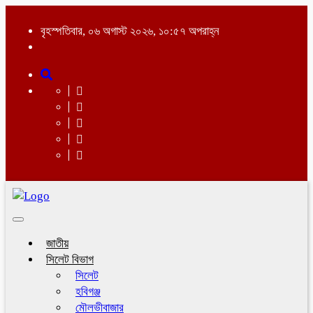
বৃহস্পতিবার, ০৬ অগাস্ট ২০২৬, ১০:৫৭ অপরাহ্ন
Toggle
navigation
জাতীয়
সিলেট বিভাগ
সিলেট
হবিগঞ্জ
মৌলভীবাজার