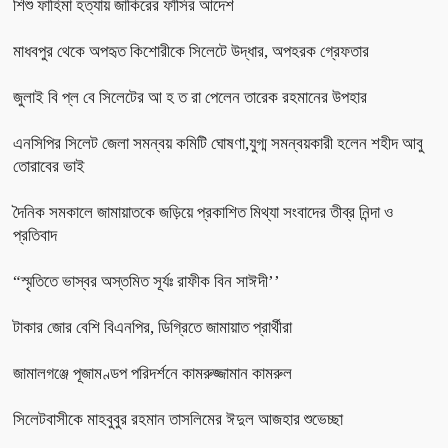
শিশু ফাহিমা হত্যায় জাকিরের ফাঁসির আদেশ
মাধবপুর থেকে অপহৃত কিশোরীকে সিলেটে উদ্ধার, অপহরক গ্রেফতার
জুলাই বি প্ল বে সিলেটের আ হ ত রা পেলেন তারেক রহমানের উপহার
এনসিপির সিলেট জেলা সমন্বয় কমিটি ঘোষণা,যুগ্ম সমন্বয়কারী হলেন শহীদ আবু
তোরাবের ভাই
দৈনিক সমকালে জামায়াতকে জড়িয়ে প্রকাশিত মিথ্যা সংবাদের তীব্র নিন্দা ও
প্রতিবাদ
“স্মৃতিতে ভাস্বর অস্তমিত সূর্যঃ রাফীক বিন সাঈদী’’
টাকার জোর বেশি বিএনপির, ডিগ্রিতে জামায়াত প্রার্থীরা
জামালগঞ্জে পূজামণ্ডপ পরিদর্শনে কামরুজ্জামান কামরুল
সিলেটবাসীকে মাহবুবুর রহমান তাসলিমের ঈদুল আজহার শুভেচ্ছা