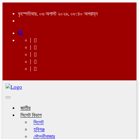
বৃহস্পতিবার, ০৬ অগাস্ট ২০২৬, ০৮:৪০ অপরাহ্ন
Toggle
navigation
জাতীয়
সিলেট বিভাগ
সিলেট
হবিগঞ্জ
মৌলভীবাজার