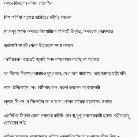
সপদে ফিরলেন নাসিম হোসাইন
শিশু ফাহিমা হত্যায় জাকিরের ফাঁসির আদেশ
মাধবপুর থেকে অপহৃত কিশোরীকে সিলেটে উদ্ধার, অপহরক গ্রেফতার
জ্বালানি সংকট থেকে উত্তরণে সময় লাগবে
‘দলীয়করণ করতেই জুলাই সনদ বাস্তবায়ন করছে না সরকার’
আ.লীগের বিরুদ্ধে আবারও যুদ্ধ হবে, দেখা হবে রাজপথে: ভারপ্রাপ্ত রাষ্ট্রপতি
লাল টেলিফোনে শেখ হাসিনার কল রেকর্ড শুনলেন প্রধানমন্ত্রী
জুলাই বি প্ল বে সিলেটের আ হ ত রা পেলেন তারেক রহমানের উপহার
এনসিপির সিলেট জেলা সমন্বয় কমিটি ঘোষণা,যুগ্ম সমন্বয়কারী হলেন শহীদ আবু
তোরাবের ভাই
দৈনিক সমকালে জামায়াতকে জড়িয়ে প্রকাশিত মিথ্যা সংবাদের তীব্র নিন্দা ও