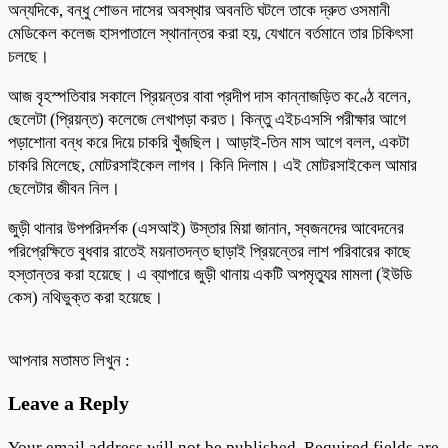
অন্যদিকে, বন্ধু শোভন দাসের অবস্থার অবনতি ঘটলে তাকে দ্রুত ওসমানী
মেডিকেল কলেজ হাসপাতালে স্থানান্তর করা হয়, যেখানে বর্তমানে তার চিকিৎসা
চলছে।
আজ বৃহস্পতিবার সকালে প্রিয়ন্তর বাবা প্রদীপ দাস কান্নাজড়িত কণ্ঠে বলেন,
ছেলেটা (প্রিয়ন্ত) কলেজে লেখাপড়া করত। কিন্তু এইচএসসি পরীক্ষার আগে
পড়াশোনা বন্ধ করে দিয়ে চাকরি খুঁজছিল। আড়াই-তিন মাস আগে বলল, একটা
চাকরি মিলেছে, মোটরসাইকেল লাগব। কিনি দিলাম। এই মোটরসাইকেল আমার
ছেলেটার জীবন নিল।
জুড়ী থানার উপপরিদর্শক (এসআই) উস্তার মিয়া জানান, স্বজনদের আবেদনের
পরিপ্রেক্ষিতে বুধবার রাতেই ময়নাতদন্ত ছাড়াই প্রিয়ন্তের লাশ পরিবারের কাছে
হস্তান্তর করা হয়েছে। এ ব্যাপারে জুড়ী থানায় একটি অপমৃত্যুর মামলা (ইউডি
কেস) নথিভুক্ত করা হয়েছে।
আপনার মতামত লিখুন :
Leave a Reply
Your email address will not be published.
Required fields are