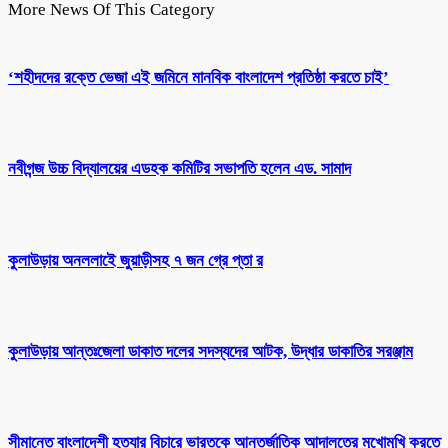
More News Of This Category
‘শহীদদের রক্তে ভেজা এই জমিনে মানবিক বাংলাদেশ প্রতিষ্ঠা করতে চাই’
নবীগন্জ উচ্চ বিদ্যালয়ের এডহক কমিটির সভাপতি হলেন এড. সামাদ
কুলাউড়ায় অনললাইে জুয়াড়ীসহ ৭ জন গ্রে প্তা র
কুলাউড়ায় আন্তঃজেলা ডাকাত দলের সদস্যদের আটক, উদ্ধার ডাকাতির সরঞ্জাম
সীমান্তে বাংলাদেশী হত্যার বিচারে ভারতকে আন্তর্জাতিক আদালতের মুখোমুখি করতে