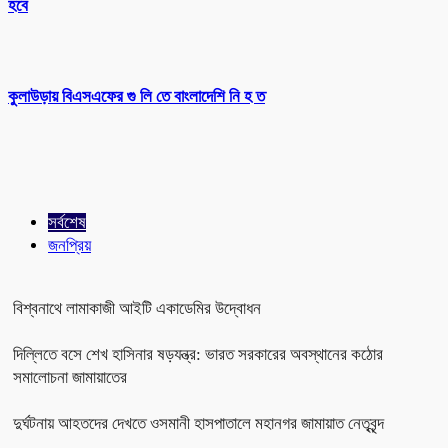
হবে
কুলাউড়ায় বিএসএফের গু লি তে বাংলাদেশি নি হ ত
সর্বশেষ
জনপ্রিয়
বিশ্বনাথে লামাকাজী আইটি একাডেমির উদ্বোধন
দিল্লিতে বসে শেখ হাসিনার ষড়যন্ত্র: ভারত সরকারের অবস্থানের কঠোর
সমালোচনা জামায়াতের
দুর্ঘটনায় আহতদের দেখতে ওসমানী হাসপাতালে মহানগর জামায়াত নেতৃবৃন্দ