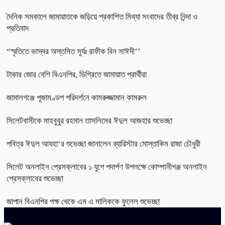
দৈনিক সমকালে জামায়াতকে জড়িয়ে প্রকাশিত মিথ্যা সংবাদের তীব্র নিন্দা ও
প্রতিবাদ
“স্মৃতিতে ভাস্বর অস্তমিত সূর্যঃ রাফীক বিন সাঈদী’’
টাকার জোর বেশি বিএনপির, ডিগ্রিতে জামায়াত প্রার্থীরা
জামালগঞ্জে পূজামণ্ডপ পরিদর্শনে কামরুজ্জামান কামরুল
সিলেটবাসীকে মাহবুবুর রহমান তাসলিমের ঈদুল আজহার শুভেচ্ছা
পবিত্র ঈদুল আযহা‘র শুভেচ্ছা জানালেন ব্যারিস্টার মোস্তাকিম রাজা চৌধুরী
সিলেট অনলাইন প্রেসক্লাবের ১ যুগে পদার্পণ উপলক্ষে কোম্পানীগঞ্জ অনলাইন
প্রেসক্লাবের শুভেচ্ছা
জাপান বিএনপির পক্ষ থেকে এম এ মালিককে ফুলেল শুভেচ্ছা