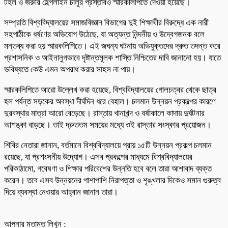
টহল ও জরুরি হেল্পলাইন চালুর প্রস্তাবও স্মারকলিপিতে দেওয়া হয়েছে।
সম্প্রতি বিশ্ববিদ্যালয়ের সমাজবিজ্ঞান বিভাগের দুই শিক্ষার্থীর বিরুদ্ধে এক নারী
সহপাঠীকে ধর্ষণের অভিযোগ উঠেছে, যা অত্যন্ত নিন্দনীয় ও উদ্বেগজনক বলে
মন্তব্য করা হয় স্মারকলিপিতে। এই জঘন্য ঘটনায় অভিযুক্তদের দ্রুত তদন্ত করে
প্রশাসনিক ও আইনানুগভাবে দৃষ্টান্তমূলক শাস্তি নিশ্চিতের দাবি জানানো হয়। যাতে
ভবিষ্যতে কেউ এমন অপরাধ করার সাহস না পায়।
স্মারকলিপিতে আরো উল্লেখ করা হয়েছে, বিশ্ববিদ্যালয়ের গোলচত্বর থেকে ছাত্র
হল পর্যন্ত সড়কের অবস্থা দীর্ঘদিন ধরে বেহাল। চলমান উন্নয়ন প্রকল্পের কারণে
দুরবস্থার মাত্রা আরো বেড়েছে। রাস্তায় খানাখন্দ ও বর্ষাকালে কাদায় দুর্ঘটনার
আশঙ্কা বাড়ছে। তাই দ্রুততম সময়ের মধ্যে ওই রাস্তার সংস্কার প্রয়োজন।
শিবির নেতারা জানান, বর্তমানে বিশ্ববিদ্যালয়ে প্রায় ১৫টি উন্নয়ন প্রকল্প চলমান
রয়েছে, যা প্রশংসনীয় উদ্যোগ। এসব প্রকল্পের মাধ্যমে বিশ্ববিদ্যালয়ের
পরিকাঠামো, গবেষণা ও শিক্ষার পরিবেশের উন্নতি হবে বলে তারা আশাবাদ ব্যক্ত
করেন। তবে এসব উন্নয়নের পাশাপাশি নিরাপত্তা ও শৃঙ্খলার দিকেও সমান গুরুত্ব
দিয়ে ব্যবস্থা নেওয়ার আহ্বান জানান তারা।
আপনার মতামত লিখুন :