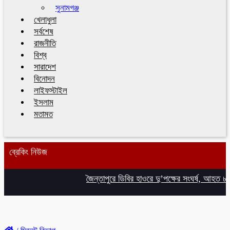
সুনামগঞ্জ
খেলাধুলা
সর্বশেষ
রাজনীতি
বিশ্ব
সারাদেশ
বিনোদন
লাইফস্টাইল
ইসলাম
মতামত
ব্রেকিং নিউজ
জৈন্তাপুরে ডিবির হাওরে দু’পক্ষের সংঘর্ষ, আহত ৮
চ