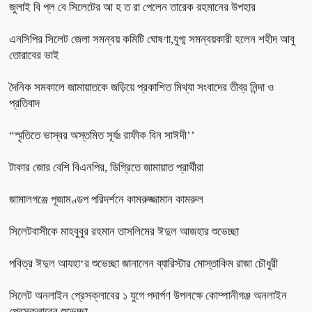
জুলাই বি প্ল বে সিলেটের আ হ ত রা পেলেন তারেক রহমানের উপহার
এনসিপির সিলেট জেলা সমন্বয় কমিটি ঘোষণা,যুগ্ম সমন্বয়কারী হলেন শহীদ আবু
তোরাবের ভাই
দৈনিক সমকালে জামায়াতকে জড়িয়ে প্রকাশিত মিথ্যা সংবাদের তীব্র নিন্দা ও
প্রতিবাদ
“স্মৃতিতে ভাস্বর অস্তমিত সূর্যঃ রাফীক বিন সাঈদী’’
টাকার জোর বেশি বিএনপির, ডিগ্রিতে জামায়াত প্রার্থীরা
জামালগঞ্জে পূজামণ্ডপ পরিদর্শনে কামরুজ্জামান কামরুল
সিলেটবাসীকে মাহবুবুর রহমান তাসলিমের ঈদুল আজহার শুভেচ্ছা
পবিত্র ঈদুল আযহা‘র শুভেচ্ছা জানালেন ব্যারিস্টার মোস্তাকিম রাজা চৌধুরী
সিলেট অনলাইন প্রেসক্লাবের ১ যুগে পদার্পণ উপলক্ষে কোম্পানীগঞ্জ অনলাইন
প্রেসক্লাবের শুভেচ্ছা