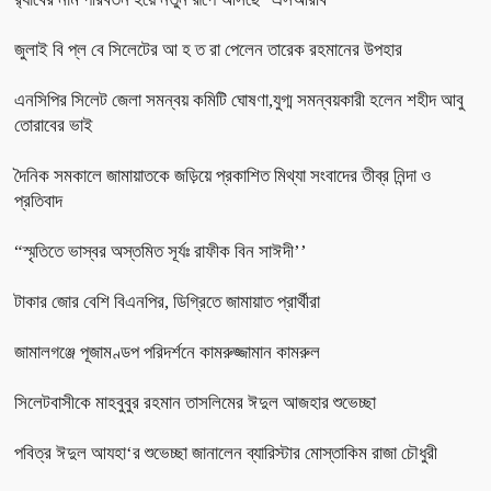
জুলাই বি প্ল বে সিলেটের আ হ ত রা পেলেন তারেক রহমানের উপহার
এনসিপির সিলেট জেলা সমন্বয় কমিটি ঘোষণা,যুগ্ম সমন্বয়কারী হলেন শহীদ আবু
তোরাবের ভাই
দৈনিক সমকালে জামায়াতকে জড়িয়ে প্রকাশিত মিথ্যা সংবাদের তীব্র নিন্দা ও
প্রতিবাদ
“স্মৃতিতে ভাস্বর অস্তমিত সূর্যঃ রাফীক বিন সাঈদী’’
টাকার জোর বেশি বিএনপির, ডিগ্রিতে জামায়াত প্রার্থীরা
জামালগঞ্জে পূজামণ্ডপ পরিদর্শনে কামরুজ্জামান কামরুল
সিলেটবাসীকে মাহবুবুর রহমান তাসলিমের ঈদুল আজহার শুভেচ্ছা
পবিত্র ঈদুল আযহা‘র শুভেচ্ছা জানালেন ব্যারিস্টার মোস্তাকিম রাজা চৌধুরী