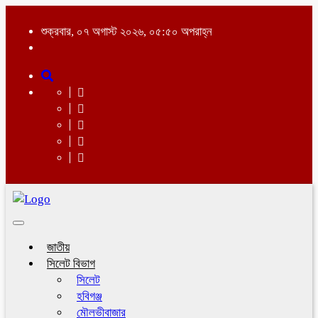
শুক্রবার, ০৭ অগাস্ট ২০২৬, ০৫:৫০ অপরাহ্ন
Toggle
navigation
জাতীয়
সিলেট বিভাগ
সিলেট
হবিগঞ্জ
মৌলভীবাজার