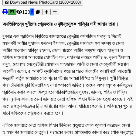
📸 Download News PhotoCard (1080×1080)
123
অনতিবিলম্বে খুনীদের গ্রেফতার ও দৃষ্টান্তমূলক শাস্থির দাবী জানান তারা।
বুধবার এক প্রতিবাদ বিবৃতিতে জামায়াতের কেন্দ্রীয় কর্মপরিষদ সদস্য ও সিলেট
মহানগরী আমীর মুহাম্মদ ফখরুল ইসলাম, কেন্দ্রীয় মজলিসে শুরা সদস্য ও জেলা
আমীর মাওলানা হাবিবুর রহমান, জেলা নায়েবে আমীর অধ্যক্ষ আব্দুল হান্নান ও
হাফিজ মাওলানা আনওয়ার হোসাইন খান, মহানগর নায়েবে আমীর ড. নূরুল ইসলাম
বাবুল, মহানগর সেক্রেটারী মোহাম্মদ শাহজাহান আলী ও জেলা সেক্রেটারী জয়নাল
আবেদীন বলেন, ৫ আগস্ট ফ্যাসিবাদের পতনের পরও সিলেটের কানাইঘাটে আওয়ামী
সন্ত্রাসী কর্তৃক জামায়াত নেতা খুনের ঘটনায় আমরা বিস্মিত ও বিক্ষুব্ধ। খুনী শিব্বির
গংরা চাঁদাবাজি চুরি ছিনতাইসহ নানা অপকর্মে জড়িত। তাদের অপরাধমূলক কর্মকান্ডের
প্রতিবাদ করার কারণে ক্ষিপ্ত হয়ে পরিকল্পিতভাবে লুৎফর, জামাল, শহিদ ও শিব্বির
গংরা নৃশংস কায়দায় তরুণ জামায়াত নেতা হাফিজ শিহাব উদ্দিনকে হত্যা করেছে। এই
ধরণের হত্যাকাণ্ডের নিন্দা জানানোর ভাষা আমরা হারিয়ে ফেলেছি। অবিলম্বে খুনের
সাথে জড়িতদের গ্রেফতার করতে হবে।
এদিকে জামায়াত নেতা হাফিজ শিহাব উদ্দিনের মৃত্যুতে শোক প্রকাশ করেছেন জেলা
ও মহানগর জামায়াত নেতৃবৃন্দ। মরহুমের রুহের মাগফেরাত কামনা করে শোক সন্তপ্ত