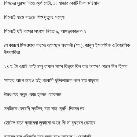
শিশুদের সুরক্ষা দিতে ব্যর্থ মেটা, ১১ হাজার কোটি টাকা জরিমানা
সিলেটে হামে বাড়ছে শিশু মৃত্যুর সংখ্যা
সিলেটে দুই বাসের সংঘর্ষে নিহত ৯, আশঙ্কাজনক ২
যে কারণে মিসওয়াক করতে বলেছেন মহানবী (সা.), জানুন ইসলামিক ও বৈজ্ঞানিক
উপকারিতা
২৪ ঘণ্টা ওয়াই-ফাই চালু রাখলে মাসে বিদ্যুৎ বিল কত আসে? জেনে নিন হিসাব
সাফের আগে আরও দুই প্রবাসী ফুটবলারকে দলে চায় বাফুফে
উরুগুয়ের নতুন কোচ হলেন ফোরলান
সবজিতে ফেরেনি স্বস্তি, চড়া মাছ-মুরগি-ডিমের দর
হোটেল রুমে ক্যামেরা লুকানো আছে কি না বুঝবেন যেভাবে
র‌্যাবের নাম পরিবর্তন হয়ে নতুন রূপে আসছে ‘এসআরবি’