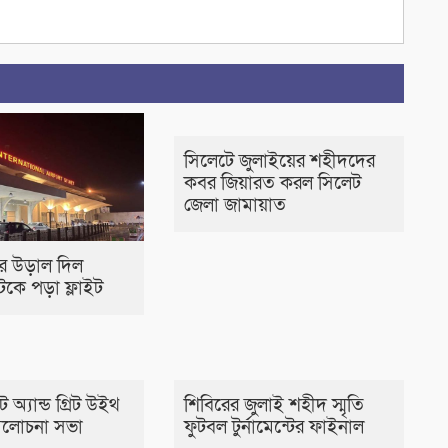
সিলেটে জুলাইয়ের শহীদদের
কবর জিয়ারত করল সিলেট
জেলা জামায়াত
পর উড়াল দিল
কে পড়া ফ্লাইট
 অ্যান্ড গ্রিট উইথ
শিবিরের জুলাই শহীদ স্মৃতি
লোচনা সভা
ফুটবল টুর্নামেন্টের ফাইনাল