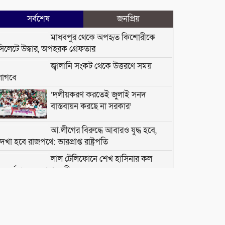
সর্বশেষ
জনপ্রিয়
মাধবপুর থেকে অপহৃত কিশোরীকে
সিলেটে উদ্ধার, অপহরক গ্রেফতার
জ্বালানি সংকট থেকে উত্তরণে সময়
লাগবে
‘দলীয়করণ করতেই জুলাই সনদ
বাস্তবায়ন করছে না সরকার’
আ.লীগের বিরুদ্ধে আবারও যুদ্ধ হবে,
েখা হবে রাজপথে: ভারপ্রাপ্ত রাষ্ট্রপতি
লাল টেলিফোনে শেখ হাসিনার কল
েকর্ড শুনলেন প্রধানমন্ত্রী
ডেঙ্গু রোগী বেশি হবিগঞ্জে কম
মৌলভীবাজারে