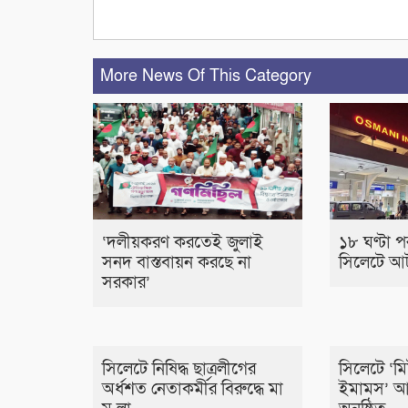
More News Of This Category
‘দলীয়করণ করতেই জুলাই
১৮ ঘণ্টা 
সনদ বাস্তবায়ন করছে না
সিলেটে আট
সরকার’
সিলেটে নিষিদ্ধ ছাত্রলীগের
সিলেটে ‘মিট
অর্ধশত নেতাকর্মীর বিরুদ্ধে মা
ইমামস’ আ