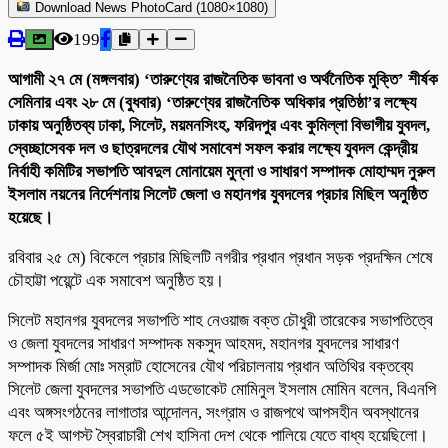
Download News PhotoCard (1080×1080)
199
আগামী ২৭ মে (মঙ্গলবার) ‘তারুণ্যের রাজনৈতিক ভাবনা ও অর্থনৈতিক মুক্তি’ শীর্ষক
সেমিনার এবং ২৮ মে (বুধবার) ‘তারুণ্যের রাজনৈতিক অধিকার প্রতিষ্ঠা’র লক্ষ্যে
ঢাকায় অনুষ্ঠিতব্য ঢাকা, সিলেট, ময়মনসিংহ, ফরিদপুর এবং কুমিল্লা বিভাগীয় যুবদল,
স্বেচ্ছাসেবক দল ও ছাত্রদলের যৌথ সমাবেশ সফল করার লক্ষ্যে যুবদল কেন্দ্রীয়
নির্বাহী কমিটির সভাপতি আবদুল মোনায়েম মুন্না ও সাধারণ সম্পাদক মোহাম্মদ নুরুল
ইসলাম নয়নের নির্দেশনায় সিলেট জেলা ও মহানগর যুবদলের প্রচার মিছিল অনুষ্ঠিত
হয়েছে।
রবিবার ২৫ মে) বিকেলে প্রচার মিছিলটি নগরীর প্রধান প্রধান সড়ক প্রদক্ষিন শেষে
চৌহাট্টা পয়েন্টে এক সমাবেশ অনুষ্ঠিত হয়।
সিলেট মহানগর যুবদলের সভাপতি শাহ নেওয়াজ বক্ত চৌধুরী তারেকের সভাপতিত্বে
ও জেলা যুবদলের সাধারণ সম্পাদক মকসুদ আহমদ, মহানগর যুবদলের সাধারণ
সম্পাদক মির্জা মোঃ সম্রাট হোসেনের যৌথ পরিচালনায় প্রধান অতিথির বক্তব্যে
সিলেট জেলা যুবদলের সভাপতি এডভোকেট মোমিনুল ইসলাম মোমিন বলেন, বিএনপি
এবং অঙ্গসংগঠনের লাগাতার আন্দোলন, সংগ্রাম ও রাজপথে আপসহীন অবস্থানের
ফলে ৫ই আগস্ট স্বৈরাচারী শেখ হাসিনা দেশ থেকে পালিয়ে যেতে বাধ্য হয়েছিলো।