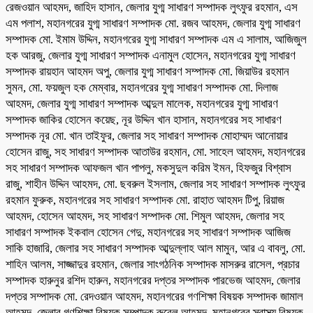
রেজওয়ান আহমদ, জাহিদ হাসান, জেলার যুগ্ম সাধারণ সম্পাদক লুৎফুর রহমান, এস
এম পলাশ, মহানগরের যুগ্ম সাধারণ সম্পাদক মো. রজব আহমদ, জেলার যুগ্ম সাধারণ
সম্পাদক মো. ইমাম উদ্দিন, মহানগরের যুগ্ম সাধারণ সম্পাদক এম এ সালাম, আজিজুল
হক আরজু, জেলার যুগ্ম সাধারণ সম্পাদক এনামুল হোসেন, মহানগরের যুগ্ম সাধারণ
সম্পাদক রায়হান আহমদ অপু, জেলার যুগ্ম সাধারণ সম্পাদক মো. জিয়াউর রহমান
সুমন, মো. ফয়জুল হক মেম্বার, মহানগরের যুগ্ম সাধারণ সম্পাদক মো. দিলাজ
আহমদ, জেলার যুগ্ম সাধারণ সম্পাদক আব্দুল মালেক, মহানগরের যুগ্ম সাধারণ
সম্পাদক জাকির হোসেন কয়েছ, নূর উদ্দিন খান হাসান, মহানগরের সহ সাধারণ
সম্পাদক নূর মো. খান তাইফুর, জেলার সহ সাধারণ সম্পাদক মোহাম্মদ আনোয়ার
হোসেন রাজু, সহ সাধারণ সম্পাদক আতাউর রহমান, মো. সাহেল আহমদ, মহানগরের
সহ সাধারণ সম্পাদক আফজল খান পাপলু, মকসুদুল করিম ইমন, হিফজুর বিশ্বাস
রাজু, শাহীন উদ্দিন আহমদ, মো. ছবরুল ইসলাম, জেলার সহ সাধারণ সম্পাদক লুৎফুর
রহমান ফুরুক, মহানগরের সহ সাধারণ সম্পাদক মো. রাহাত আহমদ টিপু, রিয়াজ
আহমদ, হোসেন আহমদ, সহ সাধারণ সম্পাদক মো. শিমুল আহমদ, জেলার সহ
সাধারণ সম্পাদক ইকবাল হোসেন গেদু, মহানগরের সহ সাধারণ সম্পাদক আজিজ
সাকি হাজারি, জেলার সহ সাধারণ সম্পাদক আব্দুল্লাহ আল মামুন, আর এ বাবলু, মো.
শাহিন আলম, সাজ্জাদুর রহমান, জেলার সাংগঠনিক সম্পাদক মাসরুর রাসেল, প্রচার
সম্পাদক হারুনুর রশিদ হারুন, মহানগরের দপ্তর সম্পাদক পারভেজ আহমদ, জেলার
দপ্তর সম্পাদক মো. রেদওয়ান আহমদ, মহানগরের গণশিক্ষা বিষয়ক সম্পাদক জামাল
আহমদ, জেলার গণশিক্ষা বিষয়ক সম্পাদক রুবেল আহমদ, মহানগরের স্বাস্থ্য বিষয়ক