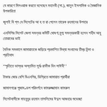
যে কারণে মিসওয়াক করতে বলেছেন মহানবী (সা.), জানুন ইসলামিক ও বৈজ্ঞানিক
উপকারিতা
জুলাই বি প্ল বে সিলেটের আ হ ত রা পেলেন তারেক রহমানের উপহার
এনসিপির সিলেট জেলা সমন্বয় কমিটি ঘোষণা,যুগ্ম সমন্বয়কারী হলেন শহীদ আবু
তোরাবের ভাই
দৈনিক সমকালে জামায়াতকে জড়িয়ে প্রকাশিত মিথ্যা সংবাদের তীব্র নিন্দা ও
প্রতিবাদ
“স্মৃতিতে ভাস্বর অস্তমিত সূর্যঃ রাফীক বিন সাঈদী’’
টাকার জোর বেশি বিএনপির, ডিগ্রিতে জামায়াত প্রার্থীরা
জামালগঞ্জে পূজামণ্ডপ পরিদর্শনে কামরুজ্জামান কামরুল
সিলেটবাসীকে মাহবুবুর রহমান তাসলিমের ঈদুল আজহার শুভেচ্ছা