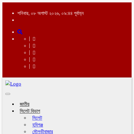
শনিবার, ০৮ অগাস্ট ২০২৬, ০৯:৪৪ পূর্বাহ্ন
Toggle
navigation
জাতীয়
সিলেট বিভাগ
সিলেট
হবিগঞ্জ
মৌলভীবাজার