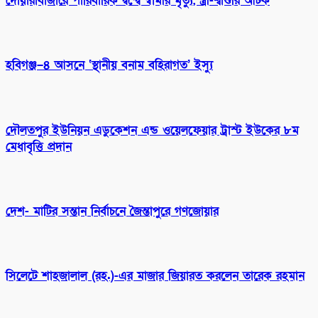
দোয়ারাবাজারে পারিবারিক দ্বন্দ্বে স্বামীর মৃত্যু, স্ত্রী-শ্বাশুরি আটক
হবিগঞ্জ–৪ আসনে ‘স্থানীয় বনাম বহিরাগত’ ইস্যু
দৌলতপুর ইউনিয়ন এডুকেশন এন্ড ওয়েলফেয়ার ট্রাস্ট ইউকের ৮ম
মেধাবৃত্তি প্রদান
দেশ- মাটির সন্তান নির্বাচনে জৈন্তাপুরে গণজোয়ার
সিলেটে শাহজালাল (রহ.)-এর মাজার জিয়ারত করলেন তারেক রহমান