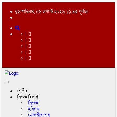
বৃহস্পতিবার, ০৬ অগাস্ট ২০২৬, ১১:৪৫ পূর্বাহ্ন
Toggle
navigation
জাতীয়
সিলেট বিভাগ
সিলেট
হবিগঞ্জ
মৌলভীবাজার