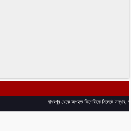
মাধবপুর থেকে অপহৃত কিশোরীকে সিলেটে উদ্ধার, অপহরক