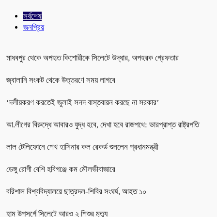
সর্বশেষ
জনপ্রিয়
মাধবপুর থেকে অপহৃত কিশোরীকে সিলেটে উদ্ধার, অপহরক গ্রেফতার
জ্বালানি সংকট থেকে উত্তরণে সময় লাগবে
‘দলীয়করণ করতেই জুলাই সনদ বাস্তবায়ন করছে না সরকার’
আ.লীগের বিরুদ্ধে আবারও যুদ্ধ হবে, দেখা হবে রাজপথে: ভারপ্রাপ্ত রাষ্ট্রপতি
লাল টেলিফোনে শেখ হাসিনার কল রেকর্ড শুনলেন প্রধানমন্ত্রী
ডেঙ্গু রোগী বেশি হবিগঞ্জে কম মৌলভীবাজারে
বরিশাল বিশ্ববিদ্যালয়ে ছাত্রদল-শিবির সংঘর্ষ, আহত ১০
হাম উপসর্গে সিলেটে আরও ২ শিশুর মৃত্যু