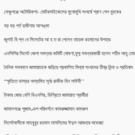
ফেঞ্চুগঞ্জে অটোরিকশা- মোটরসাইকেলের মুখোমুখি সংঘর্ষে প্রাণ গেল যুবকের
বড় বড় গর্ত দুর্ঘটনার আশঙ্কা
জুলাই বি প্ল বে সিলেটের আ হ ত রা পেলেন তারেক রহমানের উপহার
এনসিপির সিলেট জেলা সমন্বয় কমিটি ঘোষণা,যুগ্ম সমন্বয়কারী হলেন শহীদ আবু তো
দৈনিক সমকালে জামায়াতকে জড়িয়ে প্রকাশিত মিথ্যা সংবাদের তীব্র নিন্দা ও প্রতিবাদ
“স্মৃতিতে ভাস্বর অস্তমিত সূর্যঃ রাফীক বিন সাঈদী’’
টাকার জোর বেশি বিএনপির, ডিগ্রিতে জামায়াত প্রার্থীরা
জামালগঞ্জে পূজামণ্ডপ পরিদর্শনে কামরুজ্জামান কামরুল
সিলেটবাসীকে মাহবুবুর রহমান তাসলিমের ঈদুল আজহার শুভেচ্ছা