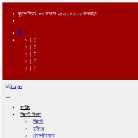
বৃহস্পতিবার, ০৬ অগাস্ট ২০২৬, ০২:৩২ অপরাহ্ন
Toggle
navigation
জাতীয়
সিলেট বিভাগ
সিলেট
হবিগঞ্জ
মৌলভীবাজার