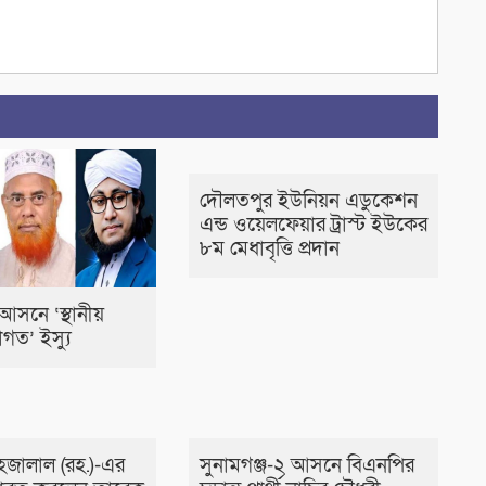
দৌলতপুর ইউনিয়ন এডুকেশন
এন্ড ওয়েলফেয়ার ট্রাস্ট ইউকের
৮ম মেধাবৃত্তি প্রদান
আসনে ‘স্থানীয়
গত’ ইস্যু
হজালাল (রহ.)-এর
সুনামগঞ্জ-২ আসনে বিএনপির