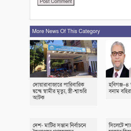
More News Of This Category
দোয়ারাবাজারে পারিবারিক
হবিগঞ্জ–৪ 
দ্বন্দ্বে স্বামীর মৃত্যু, স্ত্রী-শ্বাশুরি
বনাম বহিরা
আটক
দেশ- মাটির সন্তান নির্বাচনে
সিলেটে শা