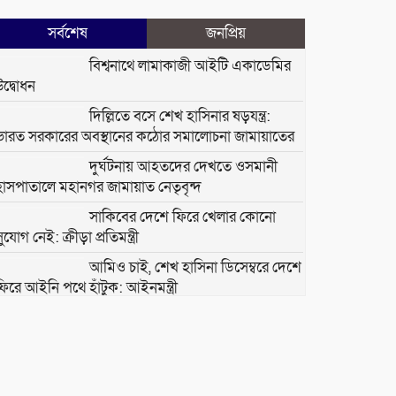
সর্বশেষ
জনপ্রিয়
বিশ্বনাথে লামাকাজী আইটি একাডেমির
উদ্বোধন
দিল্লিতে বসে শেখ হাসিনার ষড়যন্ত্র:
ভারত সরকারের অবস্থানের কঠোর সমালোচনা জামায়াতের
দুর্ঘটনায় আহতদের দেখতে ওসমানী
হাসপাতালে মহানগর জামায়াত নেতৃবৃন্দ
সাকিবের দেশে ফিরে খেলার কোনো
ুযোগ নেই: ক্রীড়া প্রতিমন্ত্রী
আমিও চাই, শেখ হাসিনা ডিসেম্বরে দেশে
ফিরে আইনি পথে হাঁটুক: আইনমন্ত্রী
বিএনপির সংরক্ষিত নারী আসনের সংসদ
সদস্যকে আসিফ মাহমুদের আইনি
নোটিশ
শিশুদের সুরক্ষা দিতে ব্যর্থ মেটা, ১১