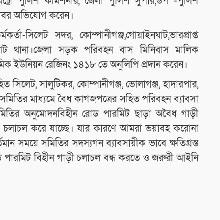
ট্রো পুলিশ কমিশনার, জেলা পুলিশ সুপার,উপ -পুলিশ
 বরাবর অভিযোগ করেন।
্তা-সিলেট সদর, কোম্পানীগঞ্জ,গোয়াইনঘাট,ভারপ্রাপ্ত
়াইনঘাট থানা।জেলা সড়ক পরিবহন বাস মিনিবাস মালিক
রমিক ইউনিয়ন রেজিনং ১৪১৮ তে অনুলিপি প্রদান করেন।
ত সিলেট, সালুটিকর, কোম্পানীগঞ্জ, ভোলাগঞ্জ, হাদারপার,
 সমিতির মাধ্যমে বৈধ কাগজপত্রের সহিত পরিবহন ব্যাবসা
 সমিতির অনুমোদনবিহীন রোড পারমিট ছাড়া অবৈধ গাড়ী
াস চলাচল করে যাচ্ছে। যার কারণে আমরা ভয়াবহ করোনা
ান সময়ে সমিতির সদস্যগন ব্যাবসায়ীক ভাবে ক্ষতিগ্রস্ত
রোড পারমিট বিহীন গাড়ী চলাচল বন্ধ করতে ও জরুরী আইনি