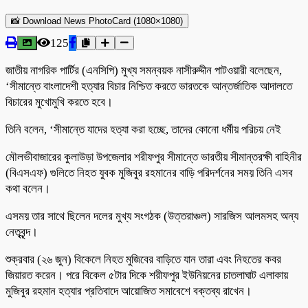
📸 Download News PhotoCard (1080×1080)
125
জাতীয় নাগরিক পার্টির (এনসিপি) মুখ্য সমন্বয়ক নাসীরুদ্দীন পাটওয়ারী বলেছেন,
‘সীমান্তে বাংলাদেশী হত্যার বিচার নিশ্চিত করতে ভারতকে আন্তর্জাতিক আদালতে
বিচারের মুখোমুখি করতে হবে।
তিনি বলেন, ‘সীমান্তে যাদের হত্যা করা হচ্ছে, তাদের কোনো ধর্মীয় পরিচয় নেই
মৌলভীবাজারের কুলাউড়া উপজেলার শরীফপুর সীমান্তে ভারতীয় সীমান্তরক্ষী বাহিনীর
(বিএসএফ) গুলিতে নিহত যুবক মুজিবুর রহমানের বাড়ি পরিদর্শনের সময় তিনি এসব
কথা বলেন।
এসময় তার সাথে ছিলেন দলের মুখ্য সংগঠক (উত্তরাঞ্চল) সারজিস আলমসহ অন্য
নেতৃবৃন্দ।
শুক্রবার (২৬ জুন) বিকেলে নিহত মুজিবের বাড়িতে যান তারা এবং নিহতের কবর
জিয়ারত করেন। পরে বিকেল ৫টার দিকে শরীফপুর ইউনিয়নের চাতলাঘাট এলাকায়
মুজিবুর রহমান হত্যার প্রতিবাদে আয়োজিত সমাবেশে বক্তব্য রাখেন।