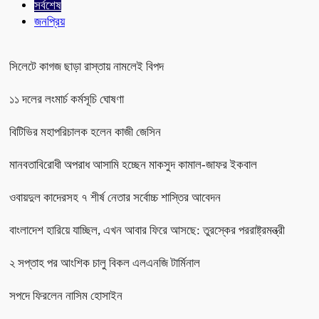
সর্বশেষ
জনপ্রিয়
সিলেটে কাগজ ছাড়া রাস্তায় নামলেই বিপদ
১১ দলের লংমার্চ কর্মসূচি ঘোষণা
বিটিভির মহাপরিচালক হলেন কাজী জেসিন
মানবতাবিরোধী অপরাধ আসামি হচ্ছেন মাকসুদ কামাল-জাফর ইকবাল
ওবায়দুল কাদেরসহ ৭ শীর্ষ নেতার সর্বোচ্চ শাস্তির আবেদন
বাংলাদেশ হারিয়ে যাচ্ছিল, এখন আবার ফিরে আসছে: তুরস্কের পররাষ্ট্রমন্ত্রী
২ সপ্তাহ পর আংশিক চালু বিকল এলএনজি টার্মিনাল
সপদে ফিরলেন নাসিম হোসাইন