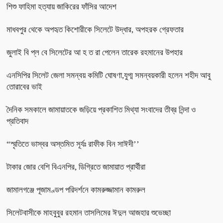
শিশু ফাহিমা হত্যায় জাকিরের ফাঁসির আদেশ
মাধবপুর থেকে অপহৃত কিশোরীকে সিলেটে উদ্ধার, অপহরক গ্রেফতার
জুলাই বি প্ল বে সিলেটের আ হ ত রা পেলেন তারেক রহমানের উপহার
এনসিপির সিলেট জেলা সমন্বয় কমিটি ঘোষণা,যুগ্ম সমন্বয়কারী হলেন শহীদ আবু
তোরাবের ভাই
দৈনিক সমকালে জামায়াতকে জড়িয়ে প্রকাশিত মিথ্যা সংবাদের তীব্র নিন্দা ও
প্রতিবাদ
“স্মৃতিতে ভাস্বর অস্তমিত সূর্যঃ রাফীক বিন সাঈদী’’
টাকার জোর বেশি বিএনপির, ডিগ্রিতে জামায়াত প্রার্থীরা
জামালগঞ্জে পূজামণ্ডপ পরিদর্শনে কামরুজ্জামান কামরুল
সিলেটবাসীকে মাহবুবুর রহমান তাসলিমের ঈদুল আজহার শুভেচ্ছা