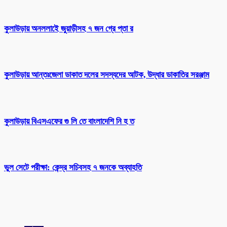
কুলাউড়ায় অনললাইে জুয়াড়ীসহ ৭ জন গ্রে প্তা র
কুলাউড়ায় আন্তঃজেলা ডাকাত দলের সদস্যদের আটক, উদ্ধার ডাকাতির সরঞ্জাম
কুলাউড়ায় বিএসএফের গু লি তে বাংলাদেশি নি হ ত
ভুল সেটে পরীক্ষা: কেন্দ্র সচিবসহ ৭ জনকে অব্যাহতি