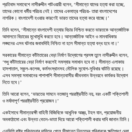
প্রতিবাদ সমাবেশে নাসীরুদ্দীন পাটওয়ারী বলেন, ‘সীমান্তে যাদের হত্যা করা হচ্ছে,
তাদের কোনো ধর্মীয় পরিচয় নেই। তাদের একমাত্র পরিচয়- তারা বাংলাদেশের
নাগরিক। বাংলাদেশী হওয়ার কারণেই ভারত তাদের হত্যা করে যাচ্ছে।’
তিনি বলেন, ‘সীমান্তে বাংলাদেশী হত্যার বিচার নিশ্চিত করতে ভারতকে আন্তর্জাতিক
আদালতে বিচারের মুখোমুখি করতে হবে। আন্তর্জাতিক আইন ও মানবাধিকার
লঙ্ঘনের এসব ঘটনার জবাবদিহি নিশ্চিত না হলে সীমান্ত হত্যা বন্ধ হবে না।’
সরকারের সীমান্তে কাঁটাতারের বেড়া নির্মাণ উদ্যোগের প্রসঙ্গ তুলে নাসীরুদ্দীন বলেন,
‘শুধু কাঁটাতারের বেড়া নির্মাণ করলেই সমস্যার সমাধান হবে না। সীমান্ত এলাকায়
হাসপাতাল, স্কুল-কলেজ, কর্মসংস্থানসহ মৌলিক সুযোগ-সুবিধার ঘাটতি রয়েছে।
এসব সমস্যা সমাধানের পাশাপাশি সীমান্তবাসীর জীবনমান উন্নয়নে কার্যকর উদ্যোগ
নিতে হবে।’
তিনি আরো বলেন, ‘ভারতের সামনে নতজানু পররাষ্ট্রনীতি নয়, বরং একটি শক্তিশালী
ও মর্যাদাপূর্ণ পররাষ্ট্রনীতি প্রয়োজন।’
একইসাথে সীমান্তরক্ষী বাহিনী বিজিবিকে আধুনিক অস্ত্র, টহল যান, প্রয়োজনীয়
অবকাঠামো এবং উন্নত বেতন-ভাতা দিয়ে আরো শক্তিশালী করার দাবি জানান তিনি।
এনসিপি রাষ্ট্র পরিচালনার দায়িত্ব পেলে সীমান্তে নিহতদের পরিবারকে ক্ষতিপূরণ দেয়া