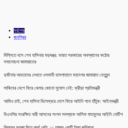
সর্বশেষ
জনপ্রিয়
দিল্লিতে বসে শেখ হাসিনার ষড়যন্ত্র: ভারত সরকারের অবস্থানের কঠোর
সমালোচনা জামায়াতের
দুর্ঘটনায় আহতদের দেখতে ওসমানী হাসপাতালে মহানগর জামায়াত নেতৃবৃন্দ
সাকিবের দেশে ফিরে খেলার কোনো সুযোগ নেই: ক্রীড়া প্রতিমন্ত্রী
আমিও চাই, শেখ হাসিনা ডিসেম্বরে দেশে ফিরে আইনি পথে হাঁটুক: আইনমন্ত্রী
বিএনপির সংরক্ষিত নারী আসনের সংসদ সদস্যকে আসিফ মাহমুদের আইনি নোটিশ
শিশুদের সুরক্ষা দিতে ব্যর্থ মেটা, ১১ হাজার কোটি টাকা জরিমানা