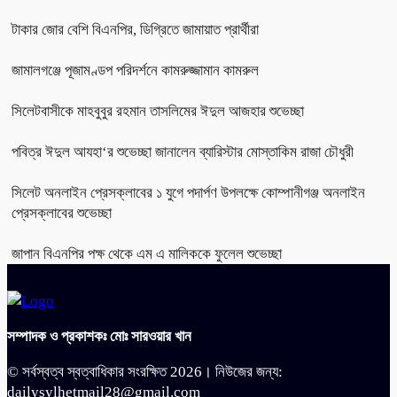
টাকার জোর বেশি বিএনপির, ডিগ্রিতে জামায়াত প্রার্থীরা
জামালগঞ্জে পূজামণ্ডপ পরিদর্শনে কামরুজ্জামান কামরুল
সিলেটবাসীকে মাহবুবুর রহমান তাসলিমের ঈদুল আজহার শুভেচ্ছা
পবিত্র ঈদুল আযহা‘র শুভেচ্ছা জানালেন ব্যারিস্টার মোস্তাকিম রাজা চৌধুরী
সিলেট অনলাইন প্রেসক্লাবের ১ যুগে পদার্পণ উপলক্ষে কোম্পানীগঞ্জ অনলাইন
প্রেসক্লাবের শুভেচ্ছা
জাপান বিএনপির পক্ষ থেকে এম এ মালিককে ফুলেল শুভেচ্ছা
সম্পাদক ও প্রকাশকঃ মোঃ সারওয়ার খান
© সর্বস্বত্ব স্বত্বাধিকার সংরক্ষিত 2026। নিউজের জন্য:
dailysylhetmail28@gmail.com