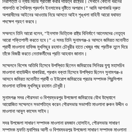
নিরাপত্তা ও ন্যায় বিচার প্রতিষ্ঠা করার দায়িত্ব রাষ্ট্রের। সেখানে কোনো ধরনের
গাফলতি বা শৈথিল্য প্রদর্শন ইনসাফের দৃষ্টিতে অপরাধ।” আমি আশাকরি দ্রুত
অপরাধীদের আইনের আওতায় নিয়ে আসতে আইন শৃঙ্খলা বাহিনী আরো যথাযত
পদক্ষেপ গ্রহণ করবে।
সম্মলনে তিনি আরো বলেন, “ইনসাফ ভিত্তিক রাষ্ট্র বিনির্মাণে আলেমদের নেতৃত্ব
আরো শক্তিশালী করতে হবে।” এ সময় তিনি সুনামগঞ্জ-৪ আসনে জমিয়ত মনোনীত
প্রার্থী মাওলানা হাফিজ মুখলিছুর রহমান চৌধুরীর হাতে খেজুর গাছ প্রতীক তুলে দিয়ে
তাঁকে বিজয়ী করতে নেতাকর্মীদের প্রতি আহবান জানান।
সম্মেলনে বিশেষ অতিথি হিসেবে উপস্থিত ছিলেন জমিয়তের সিনিয়র যুগ্ম মহাসচিব
মাওলানা বাহাউদ্দীন যাকারিয়া, প্রধান বক্তা হিসেবে উপস্থিত ছিলেন সুনামগঞ্জ-৪
আসনে জমিয়ত মনোনীত প্রার্থী ও ইউরোপ জমিয়তের প্রচার সম্পাদক প্রিন্সিপাল
মাওলানা হাফিজ মুখলিছুর রহমান চৌধুরী।
সুনামগঞ্জ সদর পৌরসভা ও বিশ্বম্ভরপুর উপজেলা জমিয়তের যৌথ উদ্দ্যোগে
আয়োজিত সম্মেলনে সভাপতিত্ব করেন পৌরসভার সভাপতি মাওলানা রুকন উদ্দীন ও
মাওলানা আবুল কাসেম সাইদ।
সদর উপজেলা সাধারণ সম্পাদক মাওলানা রমজান হোসাইন, পৌরসভার সাধারণ
সম্পাদক মুফতি মুবাশ্বির আলী ও বিশ্বম্ভরপুর উপজেলা সাধারণ সম্পাদক মাওলানা