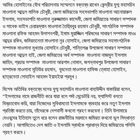
আমির হোসাইনের যৌথ পরিচালনায় সম্মেলনে বক্তব্য রাখেন কেন্দ্রীয় যুগ্ম মহাসচিব
মাওলানা আব্দুল মালিক চৌধুরী, জেলা জমিয়তের সহসভাপতি মাওলানা আনোয়ারুল
ইসলাম, সহসভাপতি মাওলানা নুরুজ্জামান কাসেমী, জেলা জমিয়তের সাধারণ সম্পাদক
ও সাবেক ভাইস চেয়ারম্যান মাওলানা তৈয়্যিবুর রহমান চৌধুরী, সাংগঠনিক সম্পাদক
মাওলানা রফিক আহমদ উলাশনগরী, ইমাম মুয়াজ্জিন পরিষদের সাধারণ সম্পাদক মাওঃ
আব্দুর রকিব, জমিয়তনেতা মাওলানা নুর হোসাইন, জেলা জমিয়তের সহসাংগঠনিক
সম্পাদক মাওলানা মুখতার হোসাইন চৌধুরী, শান্তিগঞ্জ উপজেলা সাধারণ সম্পাদক
মাওলানা আব্দুল হাই, জেলা জমিয়তের অর্থ সম্পাদক মাওলানা নাজমুল ইসলাম
জাহিদ, প্রচার সম্পাদক মাওলানা আরশাদ নোমান, জগন্নাথপুর উপজেলা সাধারণ
সম্পাদক মাওলানা মুতিউর রহমান, যুবনেতা মাওলানা হাফিজ ত্বোহা হোসাইন,
ছাত্রনেতা সোহাইল আহমদ ইয়াহইয়া প্রমুখ।
বিশেষ অতিথির বক্তব্যে দলের যুগ্ম মহাসচিব মাওলানা বাহাউদ্দীন যাকারিয়া বলেন,
“ইসলামের নামে রাজনীতি করে যারা বলে পর্দা মেন্ডেটরি নয়, ফ্যাসিস্ট বলতে
বিব্রতবোধ করি, যারা নিজেদের সুবিধামতো ইসলামকে ব্যবহার করে নতুণ ইসলাম
প্রতিষ্ঠা করতে চায়, তাঁদেরকে দেশবাসী কখনো গ্রহণ করবেনা। তিনি উলামায়ে
দেওবন্দের ইতিহাস তুলে ধরে বলেন রাজনীতির ময়দানে জমিয়ত কখনো ভুল সিদ্ধান্ত
নেয়নি। আগামিতেও দেশ জাতি ও ইসলামি স্বার্থকে প্রাধান্য দিয়ে জমিয়তের পলিসি
গ্রহণ করবে।