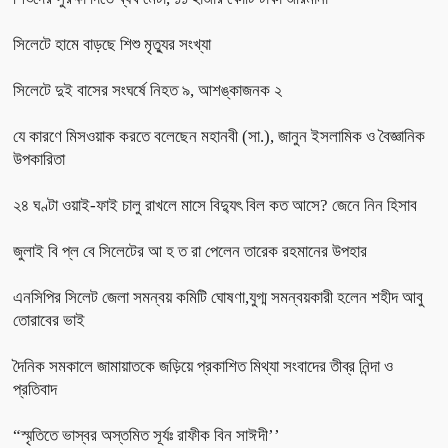
সিলেটে হামে বাড়ছে শিশু মৃত্যুর সংখ্যা
সিলেটে দুই বাসের সংঘর্ষে নিহত ৯, আশঙ্কাজনক ২
যে কারণে মিসওয়াক করতে বলেছেন মহানবী (সা.), জানুন ইসলামিক ও বৈজ্ঞানিক
উপকারিতা
২৪ ঘণ্টা ওয়াই-ফাই চালু রাখলে মাসে বিদ্যুৎ বিল কত আসে? জেনে নিন হিসাব
জুলাই বি প্ল বে সিলেটের আ হ ত রা পেলেন তারেক রহমানের উপহার
এনসিপির সিলেট জেলা সমন্বয় কমিটি ঘোষণা,যুগ্ম সমন্বয়কারী হলেন শহীদ আবু
তোরাবের ভাই
দৈনিক সমকালে জামায়াতকে জড়িয়ে প্রকাশিত মিথ্যা সংবাদের তীব্র নিন্দা ও
প্রতিবাদ
“স্মৃতিতে ভাস্বর অস্তমিত সূর্যঃ রাফীক বিন সাঈদী’’