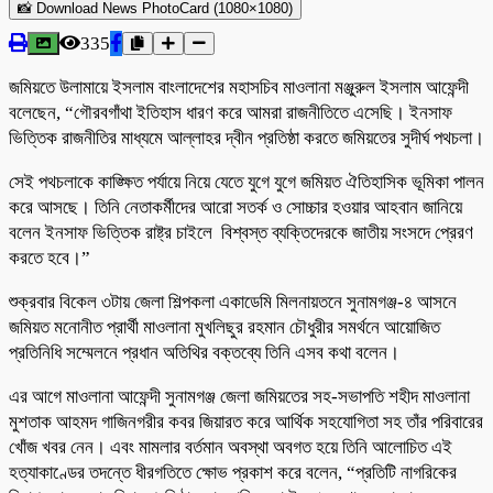
📸 Download News PhotoCard (1080×1080)
335
জমিয়তে উলামায়ে ইসলাম বাংলাদেশের মহাসচিব মাওলানা মঞ্জুরুল ইসলাম আফেন্দী
বলেছেন, “গৌরবগাঁথা ইতিহাস ধারণ করে আমরা রাজনীতিতে এসেছি। ইনসাফ
ভিত্তিক রাজনীতির মাধ্যমে আল্লাহর দ্বীন প্রতিষ্ঠা করতে জমিয়তের সুদীর্ঘ পথচলা।
সেই পথচলাকে কাঙ্ক্ষিত পর্যায়ে নিয়ে যেতে যুগে যুগে জমিয়ত ঐতিহাসিক ভূমিকা পালন
করে আসছে। তিনি নেতাকর্মীদের আরো সতর্ক ও সোচ্চার হওয়ার আহবান জানিয়ে
বলেন ইনসাফ ভিত্তিক রাষ্ট্র চাইলে বিশ্বস্ত ব্যক্তিদেরকে জাতীয় সংসদে প্রেরণ
করতে হবে।”
শুক্রবার বিকেল ৩টায় জেলা শিল্পকলা একাডেমি মিলনায়তনে সুনামগঞ্জ-৪ আসনে
জমিয়ত মনোনীত প্রার্থী মাওলানা মুখলিছুর রহমান চৌধুরীর সমর্থনে আয়োজিত
প্রতিনিধি সম্মেলনে প্রধান অতিথির বক্তব্যে তিনি এসব কথা বলেন।
এর আগে মাওলানা আফেন্দী সুনামগঞ্জ জেলা জমিয়তের সহ-সভাপতি শহীদ মাওলানা
মুশতাক আহমদ গাজিনগরীর কবর জিয়ারত করে আর্থিক সহযোগিতা সহ তাঁর পরিবারের
খোঁজ খবর নেন। এবং মামলার বর্তমান অবস্থা অবগত হয়ে তিনি আলোচিত এই
হত্যাকাণ্ডের তদন্তে ধীরগতিতে ক্ষোভ প্রকাশ করে বলেন, “প্রতিটি নাগরিকের