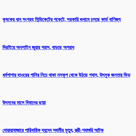
কৃষকের ধান সংগ্রহ সিন্ডিকেটের পকেটে, সরকারি গুদামে চলছে কার্ড বাণিজ্য
দিরাইয়ে অনলাইন জুয়ার গ্রাস, বাড়ছে অপরাধ
ধর্মপাশায় হাওরের পানির নিচে থাকা নলকূপ থেকে উঠছে গ্যাস, উৎসুক জনতার ভিড়
উৎসবের মাসে বিষাদের ছায়া
দোয়ারাবাজারে পারিবারিক দ্বন্দ্বে স্বামীর মৃত্যু, স্ত্রী-শ্বাশুরি আটক