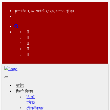
বৃহস্পতিবার, ০৬ অগাস্ট ২০২৬, ১১:৩৭ পূর্বাহ্ন
Toggle
navigation
জাতীয়
সিলেট বিভাগ
সিলেট
হবিগঞ্জ
মৌলভীবাজার