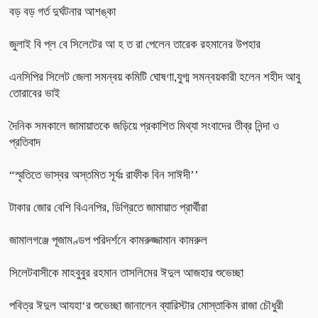
বড় বড় গর্ত দুর্ঘটনার আশঙ্কা
জুলাই বি প্ল বে সিলেটের আ হ ত রা পেলেন তারেক রহমানের উপহার
এনসিপির সিলেট জেলা সমন্বয় কমিটি ঘোষণা,যুগ্ম সমন্বয়কারী হলেন শহীদ আবু
তোরাবের ভাই
দৈনিক সমকালে জামায়াতকে জড়িয়ে প্রকাশিত মিথ্যা সংবাদের তীব্র নিন্দা ও
প্রতিবাদ
“স্মৃতিতে ভাস্বর অস্তমিত সূর্যঃ রাফীক বিন সাঈদী’’
টাকার জোর বেশি বিএনপির, ডিগ্রিতে জামায়াত প্রার্থীরা
জামালগঞ্জে পূজামণ্ডপ পরিদর্শনে কামরুজ্জামান কামরুল
সিলেটবাসীকে মাহবুবুর রহমান তাসলিমের ঈদুল আজহার শুভেচ্ছা
পবিত্র ঈদুল আযহা‘র শুভেচ্ছা জানালেন ব্যারিস্টার মোস্তাকিম রাজা চৌধুরী