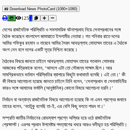
📸 Download News PhotoCard (1080×1080)
125
দেশের রাজনৈতিক পরিস্থিতি ও সমসাময়িক ঘটনাপ্রবাহ নিয়ে সেনাপ্রধানের সঙ্গে
বৈঠক করেছেন বাংলাদেশ জামায়াতে ইসলামীর নেতারা। গত শনিবার রাতে দলের
আমির শফিকুর রহমান ও নায়েবে আমির সৈয়দ আবদুল্লাহ মোহাম্মদ তাহের এ বৈঠকে
অংশ নেন বলে দলের একটি সূত্র নিশ্চিত করেছে।
বৈঠকের বিষয়ে জানতে চাইলে আবদুল্লাহ মোহাম্মদ তাহের গতকাল সোমবার
আজকের পত্রিকাকে বলেন, ‘আসলে এটা তো সৌজন্য সাক্ষাৎ ছিল। আর
সামগ্রিকভাবে বর্তমান পরিস্থিতির ব্যাপারে কিছুটা কথাবার্তা বলেছি। এই তো।’ কী
কী বিষয়ে আলোচনা হয়েছে জানতে চাইলে তিনি বলেন, ‘সেনাপ্রধান বা সেনাবাহিনীর
কারও সঙ্গে আমাদের ফর্মালি (আনুষ্ঠানিক) কোনো বিষয়ে আলোচনা হয়নি।’
নির্বাচন বা অন্যান্য রাজনৈতিক বিষয়ে আলোচনা হয়েছে কি না এমন প্রশ্নের জবাবে
তাহের বলেন, ‘যতটুকু বলেছি তা-ই, এর বেশি কিছু বলতে পারব না।’
সম্প্রতি জাতীয় নির্বাচনের রোডম্যাপ প্রশ্নে অস্থির হয়ে ওঠে রাজনৈতিক
প্রেক্ষাপট। এরপর প্রধান উপদেষ্টার পদত্যাগের খবরে আরও ঘনীভূত হয় পরিস্থিতি।