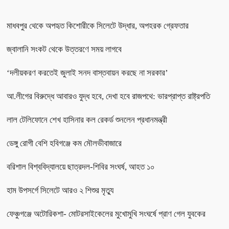
মাধবপুর থেকে অপহৃত কিশোরীকে সিলেটে উদ্ধার, অপহরক গ্রেফতার
জ্বালানি সংকট থেকে উত্তরণে সময় লাগবে
‘দলীয়করণ করতেই জুলাই সনদ বাস্তবায়ন করছে না সরকার’
আ.লীগের বিরুদ্ধে আবারও যুদ্ধ হবে, দেখা হবে রাজপথে: ভারপ্রাপ্ত রাষ্ট্রপতি
লাল টেলিফোনে শেখ হাসিনার কল রেকর্ড শুনলেন প্রধানমন্ত্রী
ডেঙ্গু রোগী বেশি হবিগঞ্জে কম মৌলভীবাজারে
বরিশাল বিশ্ববিদ্যালয়ে ছাত্রদল-শিবির সংঘর্ষ, আহত ১০
হাম উপসর্গে সিলেটে আরও ২ শিশুর মৃত্যু
ফেঞ্চুগঞ্জে অটোরিকশা- মোটরসাইকেলের মুখোমুখি সংঘর্ষে প্রাণ গেল যুবকের