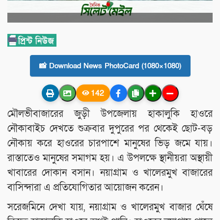
📸 Download News PhotoCard (1080×1080)
142
মৌলভীবাজারের জুড়ী উপজেলায় হাকালুকি হাওরে
নৌকাবাইচ দেখতে শুক্রবার দুপুরের পর থেকেই ছোট-বড়
নৌকায় করে হাওরের চারপাশে মানুষের ভিড় জমে যায়।
রাস্তাতেও মানুষের সমাগম হয়। এ উপলক্ষে স্থানীয়রা অস্থায়ী
খাবারের দোকান বসান। নয়াগ্রাম ও খালেরমুখ বাজারের
বাসিন্দারা এ প্রতিযোগিতার আয়োজন করেন।
সরেজমিনে দেখা যায়, নয়াগ্রাম ও খালেরমুখ বাজার ঘেঁষে