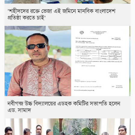
‘শহীদদের রক্তে ভেজা এই জমিনে মানবিক বাংলাদেশ
প্রতিষ্ঠা করতে চাই’
নবীগন্জ উচ্চ বিদ্যালয়ের এডহক কমিটির সভাপতি হলেন
এড. সামাদ