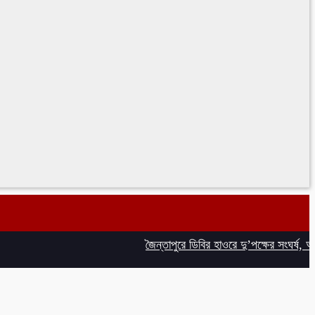
জৈন্তাপুরে ডিবির হাওরে দু’পক্ষের সংঘর্ষ, আহত