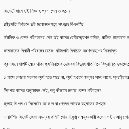
সিলেটে হামে দুই শিশুসহ প্রাণ গেল ৩ জনের
রাষ্ট্রপতি নির্বাচনে দুই মনোনয়নপত্র সংগ্রহ বিএনপির
ইউনিক ও বেঙ্গল পরিবহনের সেই দুই বাসের রেজিস্ট্রেশন বাতিল, মালিক-চালককে হা
জামায়াতের নির্বাহী পরিষদের বৈঠক: রাষ্ট্রপতি নির্বাচনে অংশগ্রহণের সিদ্ধান্ত
প্রশাসনে ঘাপটি মেরে থাকা ফ্যাসিবাদের দোসররা বিদ্যুৎ খাত নিয়ে বিভ্রান্তি ছড়াচ্ছে: 
৫ মাসে কোনো সরকার ব্যর্থ হতে পারে না, ব্যর্থ হওয়ার জন্যও সময় লাগে: স্বরাষ্ট্রমন্ত্
স্লিপার বাসের অনুমোদন নেই, তবু কীভাবে চলছে বেঙ্গল পরিবহন?
জুলাই বি প্ল বে সিলেটের আ হ ত রা পেলেন তারেক রহমানের উপহার
এনসিপির সিলেট জেলা সমন্বয় কমিটি ঘোষণা,যুগ্ম সমন্বয়কারী হলেন শহীদ আবু তো