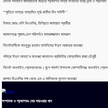
দৈনিক সমকালে জামায়াতকে জড়িয়ে প্রকাশিত মিথ্যা সংবাদের তীব্র নিন্দা ও প্রতিবাদ
“স্মৃতিতে ভাস্বর অস্তমিত সূর্যঃ রাফীক বিন সাঈদী’’
টাকার জোর বেশি বিএনপির, ডিগ্রিতে জামায়াত প্রার্থীরা
জামালগঞ্জে পূজামণ্ডপ পরিদর্শনে কামরুজ্জামান কামরুল
সিলেটবাসীকে মাহবুবুর রহমান তাসলিমের ঈদুল আজহার শুভেচ্ছা
পবিত্র ঈদুল আযহা‘র শুভেচ্ছা জানালেন ব্যারিস্টার মোস্তাকিম রাজা চৌধুরী
সিলেট অনলাইন প্রেসক্লাবের ১ যুগে পদার্পণ উপলক্ষে কোম্পানীগঞ্জ অনলাইন প্রেসক
জাপান বিএনপির পক্ষ থেকে এম এ মালিককে ফুলেল শুভেচ্ছা
সম্পাদক ও প্রকাশকঃ মোঃ সারওয়ার খান