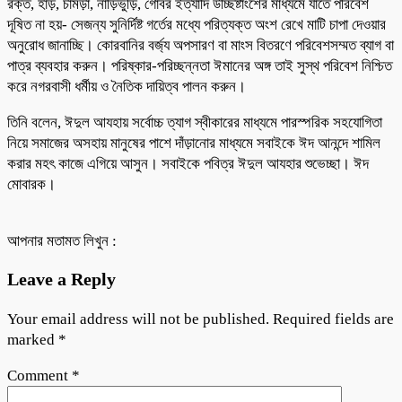
রক্ত, হাড়, চামড়া, নাড়িভুঁড়ি, গোবর ইত্যাদি উচ্ছিষ্টাংশের মাধ্যমে যাতে পরিবেশ
দূষিত না হয়- সেজন্য সুনির্দিষ্ট গর্তের মধ্যে পরিত্যক্ত অংশ রেখে মাটি চাপা দেওয়ার
অনুরোধ জানাচ্ছি। কোরবানির বর্জ্য অপসারণ বা মাংস বিতরণে পরিবেশসম্মত ব্যাগ বা
পাত্র ব্যবহার করুন। পরিষ্কার-পরিচ্ছন্নতা ঈমানের অঙ্গ তাই সুস্থ পরিবেশ নিশ্চিত
করে নগরবাসী ধর্মীয় ও নৈতিক দায়িত্ব পালন করুন।
তিনি বলেন, ঈদুল আযহায় সর্বোচ্চ ত্যাগ স্বীকারের মাধ্যমে পারস্পরিক সহযোগিতা
নিয়ে সমাজের অসহায় মানুষের পাশে দাঁড়ানোর মাধ্যমে সবাইকে ঈদ আনন্দে শামিল
করার মহৎ কাজে এগিয়ে আসুন। সবাইকে পবিত্র ঈদুল আযহার শুভেচ্ছা। ঈদ
মোবারক।
আপনার মতামত লিখুন :
Leave a Reply
Your email address will not be published.
Required fields are
marked
*
Comment
*