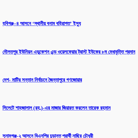
হবিগঞ্জ–৪ আসনে ‘স্থানীয় বনাম বহিরাগত’ ইস্যু
দৌলতপুর ইউনিয়ন এডুকেশন এন্ড ওয়েলফেয়ার ট্রাস্ট ইউকের ৮ম মেধাবৃত্তি প্রদান
দেশ- মাটির সন্তান নির্বাচনে জৈন্তাপুরে গণজোয়ার
সিলেটে শাহজালাল (রহ.)-এর মাজার জিয়ারত করলেন তারেক রহমান
সুনামগঞ্জ-২ আসনে বিএনপির চূড়ান্ত প্রার্থী নাছির চৌধুরী