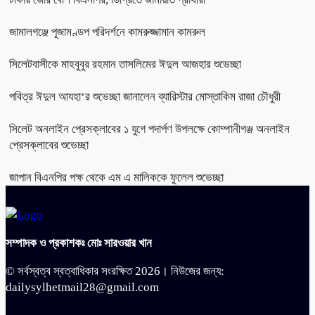
জামালগঞ্জে পূজামণ্ডপ পরিদর্শনে কামরুজ্জামান কামরুল
সিলেটবাসীকে মাহবুবুর রহমান তাসলিমের ঈদুল আজহার শুভেচ্ছা
পবিত্র ঈদুল আযহা‘র শুভেচ্ছা জানালেন ব্যারিস্টার মোস্তাকিম রাজা চৌধুরী
সিলেট অনলাইন প্রেসক্লাবের ১ যুগে পদার্পণ উপলক্ষে কোম্পানীগঞ্জ অনলাইন
প্রেসক্লাবের শুভেচ্ছা
জাপান বিএনপির পক্ষ থেকে এম এ মালিককে ফুলেল শুভেচ্ছা
সম্পাদক ও প্রকাশকঃ মোঃ সারওয়ার খান
© সর্বস্বত্ব স্বত্বাধিকার সংরক্ষিত 2026। নিউজের জন্য:
dailysylhetmail28@gmail.com