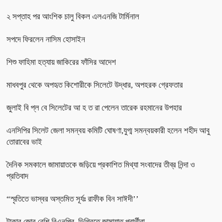
২ সপ্তাহ পর আংশিক চালু বিকল এলএনজি টার্মিনাল
সপদে ফিরলেন নাসিম হোসাইন
শিশু ফাহিমা হত্যায় জাকিরের ফাঁসির আদেশ
মাধবপুর থেকে অপহৃত কিশোরীকে সিলেটে উদ্ধার, অপহরক গ্রেফতার
জুলাই বি প্ল বে সিলেটের আ হ ত রা পেলেন তারেক রহমানের উপহার
এনসিপির সিলেট জেলা সমন্বয় কমিটি ঘোষণা,যুগ্ম সমন্বয়কারী হলেন শহীদ আবু
তোরাবের ভাই
দৈনিক সমকালে জামায়াতকে জড়িয়ে প্রকাশিত মিথ্যা সংবাদের তীব্র নিন্দা ও
প্রতিবাদ
“স্মৃতিতে ভাস্বর অস্তমিত সূর্যঃ রাফীক বিন সাঈদী’’
টাকার জোর বেশি বিএনপির, ডিগ্রিতে জামায়াত প্রার্থীরা