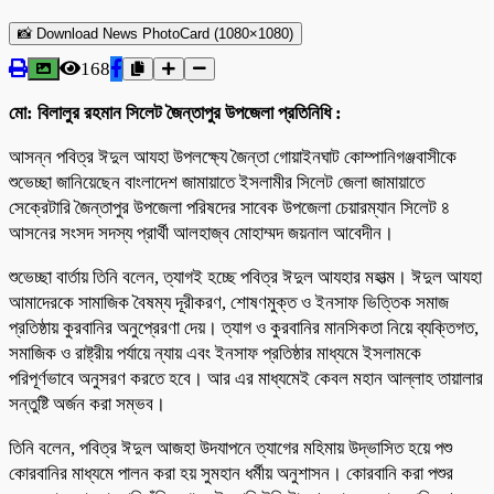
📸 Download News PhotoCard (1080×1080)
168
মো: বিলালুর রহমান সিলেট জৈন্তাপুর উপজেলা প্রতিনিধি :
আসন্ন পবিত্র ঈদুল আযহা উপলক্ষ্যে জৈন্তা গোয়াইনঘাট কোম্পানিগঞ্জবাসীকে
শুভেচ্ছা জানিয়েছেন বাংলাদেশ জামায়াতে ইসলামীর সিলেট জেলা জামায়াতে
সেক্রেটারি জৈন্তাপুর উপজেলা পরিষদের সাবেক উপজেলা চেয়ারম্যান সিলেট ৪
আসনের সংসদ সদস্য প্রার্থী আলহাজ্ব মোহাম্মদ জয়নাল আবেদীন।
শুভেচ্ছা বার্তায় তিনি বলেন, ত্যাগই হচ্ছে পবিত্র ঈদুল আযহার মহাত্ম। ঈদুল আযহা
আমাদেরকে সামাজিক বৈষম্য দূরীকরণ, শোষণমুক্ত ও ইনসাফ ভিত্তিক সমাজ
প্রতিষ্ঠায় কুরবানির অনুপ্রেরণা দেয়। ত্যাগ ও কুরবানির মানসিকতা নিয়ে ব্যক্তিগত,
সমাজিক ও রাষ্ট্রীয় পর্যায়ে ন্যায় এবং ইনসাফ প্রতিষ্ঠার মাধ্যমে ইসলামকে
পরিপূর্ণভাবে অনুসরণ করতে হবে। আর এর মাধ্যমেই কেবল মহান আল্লাহ তায়ালার
সন্তুষ্টি অর্জন করা সম্ভব।
তিনি বলেন, পবিত্র ঈদুল আজহা উদযাপনে ত্যাগের মহিমায় উদ্ভাসিত হয়ে পশু
কোরবানির মাধ্যমে পালন করা হয় সুমহান ধর্মীয় অনুশাসন। কোরবানি করা পশুর