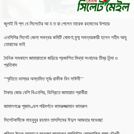
জুলাই বি প্ল বে সিলেটের আ হ ত রা পেলেন তারেক রহমানের উপহার
এনসিপির সিলেট জেলা সমন্বয় কমিটি ঘোষণা,যুগ্ম সমন্বয়কারী হলেন শহীদ আবু
তোরাবের ভাই
দৈনিক সমকালে জামায়াতকে জড়িয়ে প্রকাশিত মিথ্যা সংবাদের তীব্র নিন্দা ও
প্রতিবাদ
“স্মৃতিতে ভাস্বর অস্তমিত সূর্যঃ রাফীক বিন সাঈদী’’
টাকার জোর বেশি বিএনপির, ডিগ্রিতে জামায়াত প্রার্থীরা
জামালগঞ্জে পূজামণ্ডপ পরিদর্শনে কামরুজ্জামান কামরুল
সিলেটবাসীকে মাহবুবুর রহমান তাসলিমের ঈদুল আজহার শুভেচ্ছা
পবিত্র ঈদুল আযহা‘র শুভেচ্ছা জানালেন ব্যারিস্টার মোস্তাকিম রাজা চৌধুরী