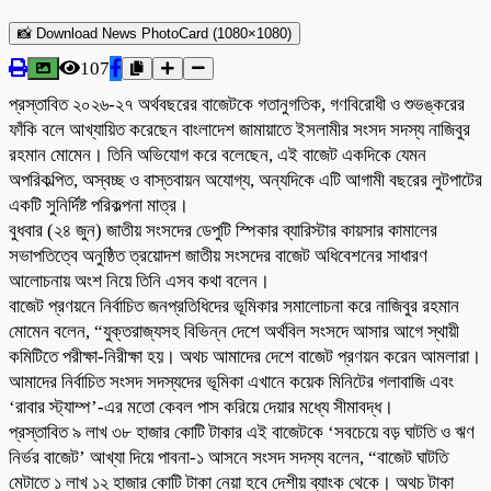
📸 Download News PhotoCard (1080×1080)
107
প্রস্তাবিত ২০২৬-২৭ অর্থবছরের বাজেটকে গতানুগতিক, গণবিরোধী ও শুভঙ্করের
ফাঁকি বলে আখ্যায়িত করেছেন বাংলাদেশ জামায়াতে ইসলামীর সংসদ সদস্য নাজিবুর
রহমান মোমেন। তিনি অভিযোগ করে বলেছেন, এই বাজেট একদিকে যেমন
অপরিকল্পিত, অস্বচ্ছ ও বাস্তবায়ন অযোগ্য, অন্যদিকে এটি আগামী বছরের লুটপাটের
একটি সুনির্দিষ্ট পরিকল্পনা মাত্র।
বুধবার (২৪ জুন) জাতীয় সংসদের ডেপুটি স্পিকার ব্যারিস্টার কায়সার কামালের
সভাপতিত্বে অনুষ্ঠিত ত্রয়োদশ জাতীয় সংসদের বাজেট অধিবেশনের সাধারণ
আলোচনায় অংশ নিয়ে তিনি এসব কথা বলেন।
বাজেট প্রণয়নে নির্বাচিত জনপ্রতিধিদের ভূমিকার সমালোচনা করে নাজিবুর রহমান
মোমেন বলেন, “যুক্তরাজ্যসহ বিভিন্ন দেশে অর্থবিল সংসদে আসার আগে স্থায়ী
কমিটিতে পরীক্ষা-নিরীক্ষা হয়। অথচ আমাদের দেশে বাজেট প্রণয়ন করেন আমলারা।
আমাদের নির্বাচিত সংসদ সদস্যদের ভূমিকা এখানে কয়েক মিনিটের গলাবাজি এবং
‘রাবার স্ট্যাম্প’-এর মতো কেবল পাস করিয়ে দেয়ার মধ্যে সীমাবদ্ধ।
প্রস্তাবিত ৯ লাখ ৩৮ হাজার কোটি টাকার এই বাজেটকে ‘সবচেয়ে বড় ঘাটতি ও ঋণ
নির্ভর বাজেট’ আখ্যা দিয়ে পাবনা-১ আসনে সংসদ সদস্য বলেন, “বাজেট ঘাটতি
মেটাতে ১ লাখ ১২ হাজার কোটি টাকা নেয়া হবে দেশীয় ব্যাংক থেকে। অথচ টাকা