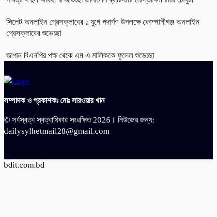
সিলেট অনলাইন প্রেসক্লাবের ১ যুগে পদার্পণ উপলক্ষে কোম্পানীগঞ্জ অনলাইন
প্রেসক্লাবের শুভেচ্ছা
জাপান বিএনপির পক্ষ থেকে এম এ মালিককে ফুলেল শুভেচ্ছা
সম্পাদক ও প্রকাশকঃ মোঃ সারওয়ার খান
© সর্বস্বত্ব স্বত্বাধিকার সংরক্ষিত 2026। নিউজের জন্য:
dailysylhetmail28@gmail.com
bdit.com.bd