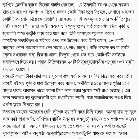
ছাপিয়ে কেন্দ্রীয় ব্যাংক নিজেই ঘাটতি মেটাচ্ছে। যে ইসলামী ব্যাংক থেকে সরকার
হাত দেওয়ার পর জনগণ ৭ দিনে ৪ হাজার কোটি টাকা তুলে নিয়েছে, সেখানে ৯ হাজার
কোটি টাকা লোন দিয়ে জোড়াতালি দেয়া হচ্ছে। এই অবস্থায় দেশের অর্থনীতি পুরো
১২টা বাজবে।” এছাড়া আইএমএফ ও বিশ্বব্যাংকের শর্ত মেনে ঋণ নিলে কৃষি ও
জ্বালানি খাতে ভর্তুকি বন্ধ হয়ে যাবে বলে তিনি আশঙ্কা প্রকাশ করেন।
বাজেটকে মধ্যবিত্ত ও গরিবের ওপর চাপ উল্লেখ করে তিনি বলেন, ১৮ কোটি
মানুষের দেশে প্রত্যক্ষ কর দেন মাত্র ২৪ লাখ মানুষ। বাকি পরোক্ষ কর বা ভ্যাট
(মূল্য সংযোজন কর) রিকশাওয়ালা, ভিক্ষুক থেকে শুরু করে কোটিপতি সবাইকে
সমানভাবে দিতে হয়। গ্যাস সিলিন্ডারসহ ২০টি নিত্যপ্রয়োজনীয় পণ্যের ওপর ভ্যাট
বাড়ানো হয়েছে।
বাজেটে কালো টাকা সাদা করার সুযোগ রাখা হয়নি- এমন দাবির বিরোধিতা করে তিনি
বাজেট বইয়ের পৃষ্ঠা ও ধারা উল্লেখ করে বলেন, অর্থবিলের ১২৪ নম্বর পৃষ্ঠার ১৫২
নম্বর ধারায় আবাসন খাতে কালো টাকা সাদা করার সুযোগ স্পষ্ট রাখা হয়েছে। এর
ফলে সবচেয়ে বড় ভুক্তভোগী হবে মধ্যবিত্ত শ্রেণি, যারা সারাজীবনের সঞ্চয় দিয়ে
একটা ফ্ল্যাট কিনতে চান।
উন্নয়ন বরাদ্দের অর্ধেকের বেশি লুটপাট হয় দাবি করে তিনি বলেন, আমরা যারা তৃণমূলে
কাজ করি তারা জানি, এডিপির (বার্ষিক উন্নয়ন কর্মসূচি) বরাদ্দের ৫০ শতাংশও কাজের
কাজে লাগে না। অথচ সংবিধানের ৯০ ও ১৩২ ধারা এবং সরকারি অর্থ ও বাজেট
ব্যবস্থাপনা আইন অনুযায়ী এপ্রোপ্রিয়েশন অ্যাকাউন্টের মাধ্যমে সংসদে হিসাব