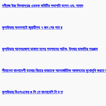
নবীগন্জ উচ্চ বিদ্যালয়ের এডহক কমিটির সভাপতি হলেন এড. সামাদ
কুলাউড়ায় অনললাইে জুয়াড়ীসহ ৭ জন গ্রে প্তা র
কুলাউড়ায় আন্তঃজেলা ডাকাত দলের সদস্যদের আটক, উদ্ধার ডাকাতির সরঞ্জাম
সীমান্তে বাংলাদেশী হত্যার বিচারে ভারতকে আন্তর্জাতিক আদালতের মুখোমুখি করতে 
কুলাউড়ায় বিএসএফের গু লি তে বাংলাদেশি নি হ ত