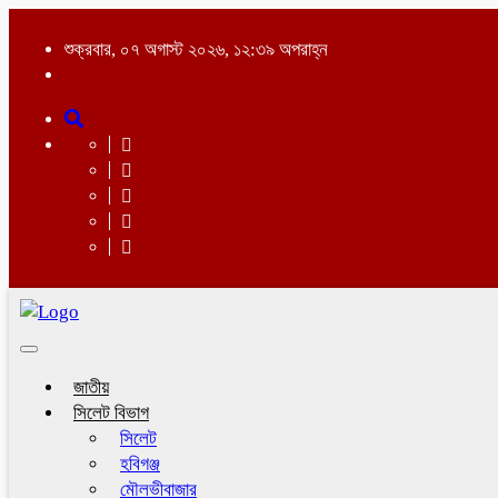
শুক্রবার, ০৭ অগাস্ট ২০২৬, ১২:৩৯ অপরাহ্ন
Toggle
navigation
জাতীয়
সিলেট বিভাগ
সিলেট
হবিগঞ্জ
মৌলভীবাজার