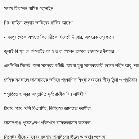
সপদে ফিরলেন নাসিম হোসাইন
শিশু ফাহিমা হত্যায় জাকিরের ফাঁসির আদেশ
মাধবপুর থেকে অপহৃত কিশোরীকে সিলেটে উদ্ধার, অপহরক গ্রেফতার
জুলাই বি প্ল বে সিলেটের আ হ ত রা পেলেন তারেক রহমানের উপহার
এনসিপির সিলেট জেলা সমন্বয় কমিটি ঘোষণা,যুগ্ম সমন্বয়কারী হলেন শহীদ আবু তো
দৈনিক সমকালে জামায়াতকে জড়িয়ে প্রকাশিত মিথ্যা সংবাদের তীব্র নিন্দা ও প্রতিবাদ
“স্মৃতিতে ভাস্বর অস্তমিত সূর্যঃ রাফীক বিন সাঈদী’’
টাকার জোর বেশি বিএনপির, ডিগ্রিতে জামায়াত প্রার্থীরা
জামালগঞ্জে পূজামণ্ডপ পরিদর্শনে কামরুজ্জামান কামরুল
সিলেটবাসীকে মাহবুবুর রহমান তাসলিমের ঈদুল আজহার শুভেচ্ছা