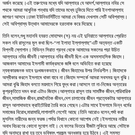
অর্জন করেছে।এই তরুণদের মধ্যে যদি আল্লাহর যে আদর্শ,আল্লাহর নবির সে
পথকে আমরা আধুনিক পন্থায় যদি তাদের মধ্যে ঢুকিয়ে দিতে পারি ইনশাআল্লাহ
জাগরণ আসবে।ঢাকা ইউনিভার্সিটিতে আমরা যে বিজয় দেখলাম সেটি অবিশ্বাস্য।
সেই অবিশ্বাস্য উত্থান আমাদেরকে হরতবাক করে দিয়েছে।
তিনি বলেন,শুধু মহানবি হযরত মোহাম্মদ (স) নয় এই দুনিয়াতে আল্লাহর প্রেরিত
সকল নবি রাসূলের মূল কথা ছিল-“লা ইলাহা ইল্লাল্লাহু”এটি অত্যন্ত একটি
বিপ্লবী স্লোগান। বিভিন্ন সিরাত গ্রন্থ থেকে আমাদের সকলের পড়া উচিত
আল্লাহর নবির জীবনী।আল্লাহর নবির জীবনী ছিল এক অসমসাহসিক জিহাদ।
আজকাল আমাদের ইসলামী কার্যক্রমকে জঙ্গি বলে অভিহিত করা হয়েছে
ন্যক্কারজনক ভাবে দুঃখজনকভাবে। জীবন জিহাদের উপর নির্ভরশীল। জিহাদকে
অস্বীকার করলে ইসলামে থাকা যাবে না।জিহাদ সম্পর্কে আমরা সবসময় ভুল বুঝি।
আমরা বুঝি জিহাদ বলতে ময়দানে গিয়ে যুদ্ধ করা।আসলে তা না-নিজের অন্তরের
কুপ্রকৃতিতে দমন করা এটাও জিহাদ।আল্লাহর রাসূল তার সামষ্টিক জীবন,পারিবারিক
জীবন,সামাজিক জীবন,রাজনৈতিক জীবন,দেশ চালানোর জীবন প্রত্যেকটার আল্লাহর
রাসূল আলাদাভাবে ক্রাইটেরিয়া তৈরি করে গেছেন।এটার সাথে ইসলামে ভিন্ন ধর্মের
সমাজের বিরোধ,মারামারি,লাগালাগি লেগেই আছে।তিনি আরোও বলেন,পর্দা করা
মুসলিম নারীদের জন্য ফরজ।পর্দার বিধানে কোনো আপোষ নেই।ইসলামের নারীর
অবাধ বিচরণের কোনো সুযোগ নাই। যে ফলের ভিতরে বীজটা লুকিয়ে আছে সেটাকে
যদি অনাদরে রাখা হয় তবে ভবিষ্যৎ প্রজন্ম অন্ধকার হয়ে উঠবে। এই সমস্ত