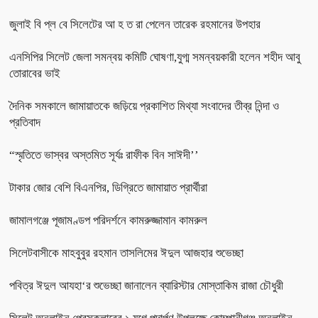
জুলাই বি প্ল বে সিলেটের আ হ ত রা পেলেন তারেক রহমানের উপহার
এনসিপির সিলেট জেলা সমন্বয় কমিটি ঘোষণা,যুগ্ম সমন্বয়কারী হলেন শহীদ আবু
তোরাবের ভাই
দৈনিক সমকালে জামায়াতকে জড়িয়ে প্রকাশিত মিথ্যা সংবাদের তীব্র নিন্দা ও
প্রতিবাদ
“স্মৃতিতে ভাস্বর অস্তমিত সূর্যঃ রাফীক বিন সাঈদী’’
টাকার জোর বেশি বিএনপির, ডিগ্রিতে জামায়াত প্রার্থীরা
জামালগঞ্জে পূজামণ্ডপ পরিদর্শনে কামরুজ্জামান কামরুল
সিলেটবাসীকে মাহবুবুর রহমান তাসলিমের ঈদুল আজহার শুভেচ্ছা
পবিত্র ঈদুল আযহা‘র শুভেচ্ছা জানালেন ব্যারিস্টার মোস্তাকিম রাজা চৌধুরী