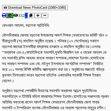
📸 Download News PhotoCard (1080×1080)
332
রেদওয়ান আহমদ, বড়লেখা প্রতিনিধি:
মৌলভীবাজার জেলার বড়লেখা উপজেলায় আদর্শ শিক্ষক ফেডারেশনের কমিটি গঠন ও
সীরাতুন্নবী (স) মাহফিল অনুষ্ঠিত হয়েছে। শনিবার (২৭ সেপ্টেম্বর) সকালে
বড়লেখা জামেয়া ইসলামীয়া মাদ্রাসার হলরুমে এ মাহফিল অনুষ্ঠিত হয়।এসময়
“অধ্যাপক এম.এ.মোহাইমিনকে সভাপতি,মুফতি জিয়াউল হক ও তারেক আহমদ কে
সহ সভাপতি,রশিদ আহমদ খানকে সাধারণ সম্পাদক,মোহাম্মদ ইরশাদ হোসাইনকে
সহ সাধারণ সম্পাদক এবং মো. মইনুল ইসলামকে সাংগঠনিক সম্পাদক” নির্বাচিত
করে ১০১ সদস্য বিশিষ্ট কমিটির আত্মপ্রকাশ করা হয়। অনুষ্ঠানের শুরুতেই পবিত্র
কুরআন তিলাওয়াত করেন বড়লেখা হাইটেক একাডেমির সহকারী শিক্ষক ইমরান
হোসেন।
অনুষ্ঠানে বড়লেখা পেশাজীবি বিভাগের সভাপতি অধ্যাপক আব্দুল মুহাইমিনের
সভাপতিত্বে ও ইটাউরি মহিলা মাদরাসার শিক্ষক ইরশাদ হোসাইনের সঞ্চালনায় প্রধান
অতিথির বক্তব্যে রাখেন আদর্শ শিক্ষক ফেডারেশন মৌলভীবাজার জেলা শাখার
সভাপতি ও ইম্পারিয়েল কলেজ-মৌলভীবাজার এর অধ্যক্ষ প্রফেসর মামুনুর রশীদ।