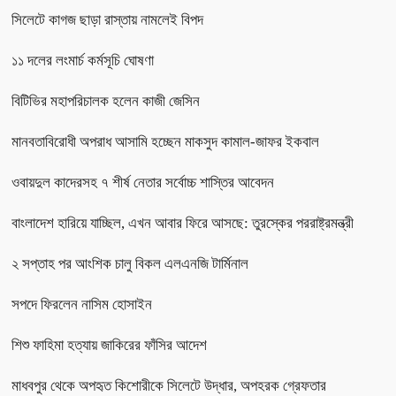
সিলেটে কাগজ ছাড়া রাস্তায় নামলেই বিপদ
১১ দলের লংমার্চ কর্মসূচি ঘোষণা
বিটিভির মহাপরিচালক হলেন কাজী জেসিন
মানবতাবিরোধী অপরাধ আসামি হচ্ছেন মাকসুদ কামাল-জাফর ইকবাল
ওবায়দুল কাদেরসহ ৭ শীর্ষ নেতার সর্বোচ্চ শাস্তির আবেদন
বাংলাদেশ হারিয়ে যাচ্ছিল, এখন আবার ফিরে আসছে: তুরস্কের পররাষ্ট্রমন্ত্রী
২ সপ্তাহ পর আংশিক চালু বিকল এলএনজি টার্মিনাল
সপদে ফিরলেন নাসিম হোসাইন
শিশু ফাহিমা হত্যায় জাকিরের ফাঁসির আদেশ
মাধবপুর থেকে অপহৃত কিশোরীকে সিলেটে উদ্ধার, অপহরক গ্রেফতার