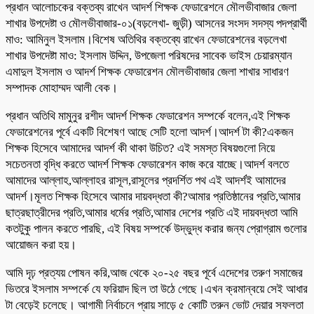
প্রধান আলোচকের বক্তব্য রাখেন আদর্শ শিক্ষক ফেডারেশনে মৌলভীবাজার জেলা
শাখার উপদেষ্টা ও মৌলভীবাজার-০১(বড়লেখা- জুড়ী) আসনের সংসদ সদস্য পদপ্রার্থী
মাও: আমিনুল ইসলাম।বিশেষ অতিথির বক্তব্যে রাখেন ফেডারেশনের বড়লেখা
শাখার উপদেষ্টা মাও: ইসলাম উদ্দিন, উপজেলা পরিষদের সাবেক ভাইস চেয়ারম্যান
এমাদুল ইসলাম ও আদর্শ শিক্ষক ফেডারেশন মৌলভীবাজার জেলা শাখার সাধারণ
সম্পাদক মোহাম্মদ আলী বেক।
প্রধান অতিথি মামুনুর রশীদ আদর্শ শিক্ষক ফেডারেশন সম্পর্কে বলেন,এই শিক্ষক
ফেডারেশনের পূর্বে একটি বিশেষণ আছে সেটি হলো আদর্শ।আদর্শ টা কী?একজন
শিক্ষক হিসেবে আমাদের আদর্শ কী থাকা উচিত? এই সমস্ত বিষয়গুলো নিয়ে
সচেতনতা বৃদ্ধি করতে আদর্শ শিক্ষক ফেডারেশন কাজ করে যাচ্ছে।আদর্শ বলতে
আমাদের আল্লাহ,আল্লাহর রাসূল,রাসূলের প্রদর্শিত পথ এই আদর্শই আমাদের
আদর্শ।মূলত শিক্ষক হিসেবে আমার দায়বদ্ধতা কী?আমার প্রতিষ্ঠানের প্রতি,আমার
ছাত্রছাত্রীদের প্রতি,আমার ধর্মের প্রতি,আমার দেশের প্রতি এই দায়বদ্ধতা আমি
কতটুকু পালন করতে পারছি, এই বিষয় সম্পর্কে উদ্ভুদ্ধ করার জন্য প্রোগ্রাম গুলোর
আয়োজন করা হয়।
আমি দৃঢ় প্রত্যয় পোষন করি,আজ থেকে ২০-২৫ বছর পূর্বে এদেশের তরুণ সমাজের
ভিতরে ইসলাম সম্পর্কে যে ফরিয়াদ ছিল তা উঠে গেছে।এখন ক্রমান্বয়ে সেই আধার
টা বেড়েই চলেছে। আগামী নির্বাচনে প্রায় সাড়ে ৫ কোটি তরুন ভোট দেয়ার সফলতা