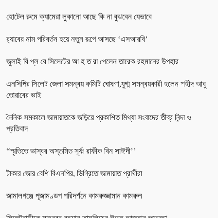
হোটেল রুমে ক্যামেরা লুকানো আছে কি না বুঝবেন যেভাবে
র‌্যাবের নাম পরিবর্তন হয়ে নতুন রূপে আসছে ‘এসআরবি’
জুলাই বি প্ল বে সিলেটের আ হ ত রা পেলেন তারেক রহমানের উপহার
এনসিপির সিলেট জেলা সমন্বয় কমিটি ঘোষণা,যুগ্ম সমন্বয়কারী হলেন শহীদ আবু
তোরাবের ভাই
দৈনিক সমকালে জামায়াতকে জড়িয়ে প্রকাশিত মিথ্যা সংবাদের তীব্র নিন্দা ও
প্রতিবাদ
“স্মৃতিতে ভাস্বর অস্তমিত সূর্যঃ রাফীক বিন সাঈদী’’
টাকার জোর বেশি বিএনপির, ডিগ্রিতে জামায়াত প্রার্থীরা
জামালগঞ্জে পূজামণ্ডপ পরিদর্শনে কামরুজ্জামান কামরুল