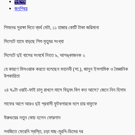
সর্বশেষ
জনপ্রিয়
শিশুদের সুরক্ষা দিতে ব্যর্থ মেটা, ১১ হাজার কোটি টাকা জরিমানা
সিলেটে হামে বাড়ছে শিশু মৃত্যুর সংখ্যা
সিলেটে দুই বাসের সংঘর্ষে নিহত ৯, আশঙ্কাজনক ২
যে কারণে মিসওয়াক করতে বলেছেন মহানবী (সা.), জানুন ইসলামিক ও বৈজ্ঞানিক
উপকারিতা
২৪ ঘণ্টা ওয়াই-ফাই চালু রাখলে মাসে বিদ্যুৎ বিল কত আসে? জেনে নিন হিসাব
সাফের আগে আরও দুই প্রবাসী ফুটবলারকে দলে চায় বাফুফে
উরুগুয়ের নতুন কোচ হলেন ফোরলান
সবজিতে ফেরেনি স্বস্তি, চড়া মাছ-মুরগি-ডিমের দর