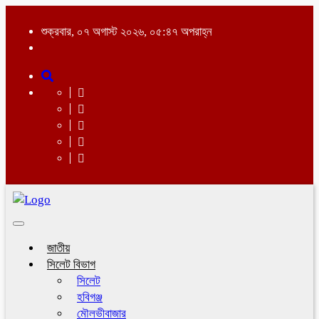
শুক্রবার, ০৭ অগাস্ট ২০২৬, ০৫:৪৭ অপরাহ্ন
Toggle
navigation
জাতীয়
সিলেট বিভাগ
সিলেট
হবিগঞ্জ
মৌলভীবাজার