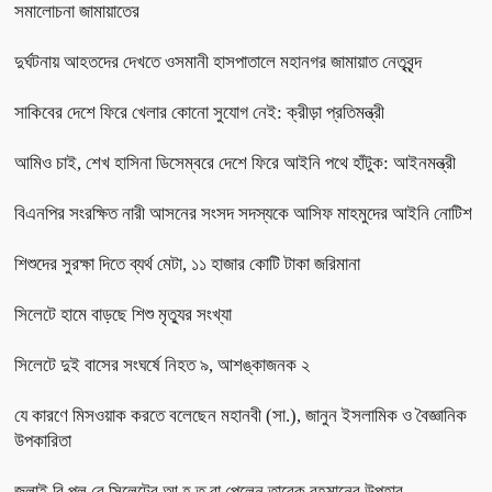
সমালোচনা জামায়াতের
দুর্ঘটনায় আহতদের দেখতে ওসমানী হাসপাতালে মহানগর জামায়াত নেতৃবৃন্দ
সাকিবের দেশে ফিরে খেলার কোনো সুযোগ নেই: ক্রীড়া প্রতিমন্ত্রী
আমিও চাই, শেখ হাসিনা ডিসেম্বরে দেশে ফিরে আইনি পথে হাঁটুক: আইনমন্ত্রী
বিএনপির সংরক্ষিত নারী আসনের সংসদ সদস্যকে আসিফ মাহমুদের আইনি নোটিশ
শিশুদের সুরক্ষা দিতে ব্যর্থ মেটা, ১১ হাজার কোটি টাকা জরিমানা
সিলেটে হামে বাড়ছে শিশু মৃত্যুর সংখ্যা
সিলেটে দুই বাসের সংঘর্ষে নিহত ৯, আশঙ্কাজনক ২
যে কারণে মিসওয়াক করতে বলেছেন মহানবী (সা.), জানুন ইসলামিক ও বৈজ্ঞানিক
উপকারিতা
জুলাই বি প্ল বে সিলেটের আ হ ত রা পেলেন তারেক রহমানের উপহার