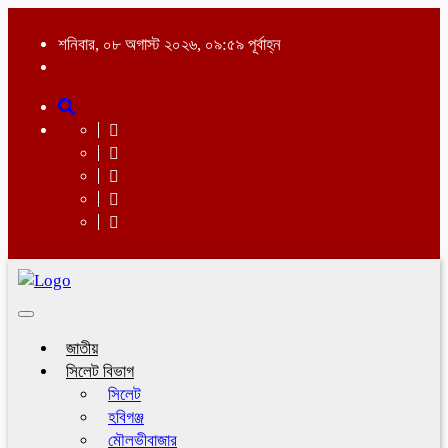
শনিবার, ০৮ অগাস্ট ২০২৬, ০৯:৫৯ পূর্বাহ্ন
Toggle
navigation
জাতীয়
সিলেট বিভাগ
সিলেট
হবিগঞ্জ
মৌলভীবাজার