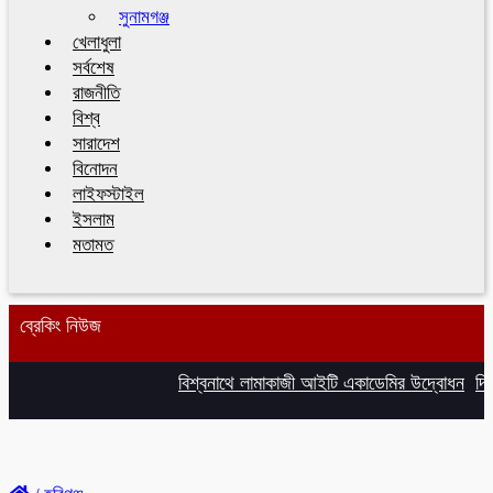
সুনামগঞ্জ
খেলাধুলা
সর্বশেষ
রাজনীতি
বিশ্ব
সারাদেশ
বিনোদন
লাইফস্টাইল
ইসলাম
মতামত
ব্রেকিং নিউজ
বিশ্বনাথে লামাকাজী আইটি একাডেমির উদ্বোধন
দিল্