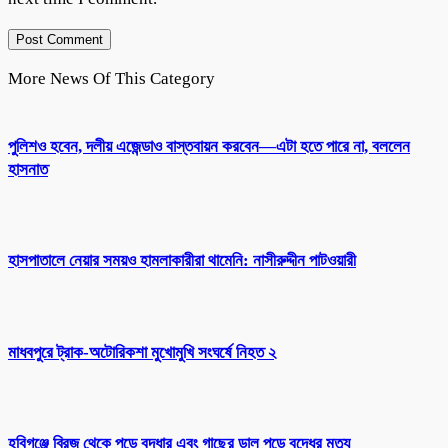
More News Of This Category
পুলিশও হবেন, দলীয় এজেন্ডাও বাস্তবায়ন করবেন—এটা হতে পারে না, বললেন
হাসনাত
হাসপাতালে নেয়ার সময়ও হামলাকারীরা থামেনি: নাসীরুদ্দীন পাটওয়ারী
মাধবপুরে ট্রাক-অটোরিকশা মুখোমুখি সংঘর্ষে নিহত ২
হবিগঞ্জে ব্রিজ থেকে পড়ে বৃদ্ধার এবং গাছের ডাল পড়ে বৃদ্ধের মৃত্যু