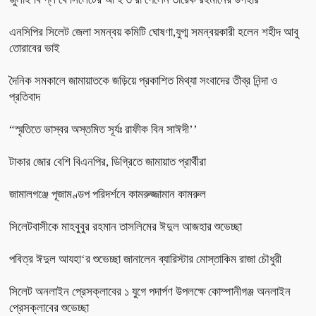
এনসিপির সিলেট জেলা সমন্বয় কমিটি ঘোষণা,যুগ্ম সমন্বয়কারী হলেন শহীদ আবু
তোরাবের ভাই
দৈনিক সমকালে জামায়াতকে জড়িয়ে প্রকাশিত মিথ্যা সংবাদের তীব্র নিন্দা ও
প্রতিবাদ
“স্মৃতিতে ভাস্বর অস্তমিত সূর্যঃ রাফীক বিন সাঈদী’’
টাকার জোর বেশি বিএনপির, ডিগ্রিতে জামায়াত প্রার্থীরা
জামালগঞ্জে পূজামণ্ডপ পরিদর্শনে কামরুজ্জামান কামরুল
সিলেটবাসীকে মাহবুবুর রহমান তাসলিমের ঈদুল আজহার শুভেচ্ছা
পবিত্র ঈদুল আযহা‘র শুভেচ্ছা জানালেন ব্যারিস্টার মোস্তাকিম রাজা চৌধুরী
সিলেট অনলাইন প্রেসক্লাবের ১ যুগে পদার্পণ উপলক্ষে কোম্পানীগঞ্জ অনলাইন
প্রেসক্লাবের শুভেচ্ছা