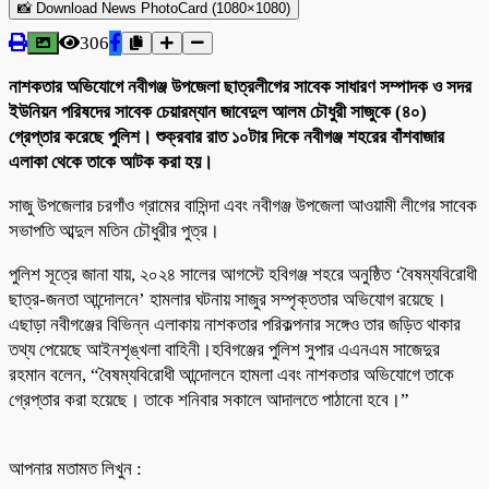
📸 Download News PhotoCard (1080×1080)
306
নাশকতার অভিযোগে নবীগঞ্জ উপজেলা ছাত্রলীগের সাবেক সাধারণ সম্পাদক ও সদর
ইউনিয়ন পরিষদের সাবেক চেয়ারম্যান জাবেদুল আলম চৌধুরী সাজুকে (৪০)
গ্রেপ্তার করেছে পুলিশ। শুক্রবার রাত ১০টার দিকে নবীগঞ্জ শহরের বাঁশবাজার
এলাকা থেকে তাকে আটক করা হয়।
সাজু উপজেলার চরগাঁও গ্রামের বাসিন্দা এবং নবীগঞ্জ উপজেলা আওয়ামী লীগের সাবেক
সভাপতি আব্দুল মতিন চৌধুরীর পুত্র।
পুলিশ সূত্রে জানা যায়, ২০২৪ সালের আগস্টে হবিগঞ্জ শহরে অনুষ্ঠিত ‘বৈষম্যবিরোধী
ছাত্র-জনতা আন্দোলনে’ হামলার ঘটনায় সাজুর সম্পৃক্ততার অভিযোগ রয়েছে।
এছাড়া নবীগঞ্জের বিভিন্ন এলাকায় নাশকতার পরিকল্পনার সঙ্গেও তার জড়িত থাকার
তথ্য পেয়েছে আইনশৃঙ্খলা বাহিনী।হবিগঞ্জের পুলিশ সুপার এএনএম সাজেদুর
রহমান বলেন, “বৈষম্যবিরোধী আন্দোলনে হামলা এবং নাশকতার অভিযোগে তাকে
গ্রেপ্তার করা হয়েছে। তাকে শনিবার সকালে আদালতে পাঠানো হবে।”
আপনার মতামত লিখুন :