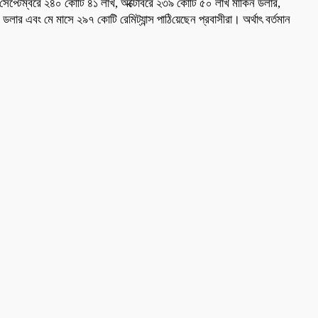
েপ্টেম্বরে ২৪০ কোটি ৪১ লাখ, অক্টোবরে ২৩৯ কোটি ৫০ লাখ মার্কিন ডলার,
 এবং মে মাসে ২৯৭ কোটি রেমিট্যান্স পা‌ঠি‌য়েছেন প্রবাসীরা। অর্থাৎ বর্তমান