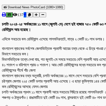
📸 Download News PhotoCard (1080×1080)
137
চলতি ২০২৪-২৫ অর্থবছরের ১১ মাসে (জুলাই-মে) দেশে দুই হাজার ৭৫০ কোটি ৬৩ লা
রেমিট্যান্স আয় হয়েছে।
এদিকে সবচেয়ে কম রেমিট্যান্স এসেছে লালমনিরহাটে, মাত্র ২ কোটি ৪১ লাখ ডলার।
বাংলাদেশ ব্যাংকের সর্বশেষ জেলাভিত্তিক প্রবাসী আয়ের তথ্য থেকে এ চিত্র পাওয়
বিভাগে সবচেয়ে কম।
বিভাগভিত্তিক তথ্যে দেখা যায়, গত জুলাই-মে সময়ে সবচেয়ে বেশি প্রবাসী আয় এসে
৪১ শতাংশ ও বরিশালে প্রায় ৩ শতাংশ। আর মোট রেমিট্যান্সের মধ্যে সবচেয়ে কম 
রেমিট্যান্সের শীর্ষে পাঁচ জেলা
বাংলাদেশ ব্যাংকের তথ্য অনুযায়ী, চলতি অর্থবছরের ১১ মাসে দেশে সবচেয়ে বেশি প্
চট্টগ্রাম জেলায় ২২৫ কোটি ডলার প্রবাসী আয় এসেছে। এ ছাড়া কুমিল্লায় ১৪৪ ক
কম রেমিট্যান্সের আসছে যেসব জেলায়
চলতি অর্থবছরের প্রথম ১১ মাসে প্রবাসী আয়ে সবচেয়ে পিছিয়ে রয়েছে লালমনিরহাট
পঞ্চগড় ও ঠাকুরগাঁও। রাঙামাটিতে দুই কোটি ৪৬ লাখ, বান্দরবানে দুই কোটি ৪৮ লাখ