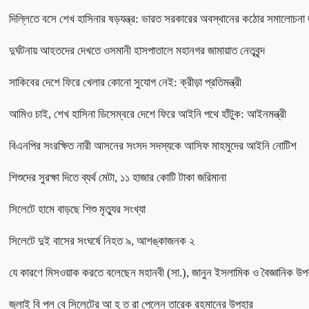
দিল্লিতে বসে শেখ হাসিনার ষড়যন্ত্র: ভারত সরকারের অবস্থানের কঠোর সমালোচনা 
দুর্ঘটনায় আহতদের দেখতে ওসমানী হাসপাতালে মহানগর জামায়াত নেতৃবৃন্দ
সাকিবের দেশে ফিরে খেলার কোনো সুযোগ নেই: ক্রীড়া প্রতিমন্ত্রী
আমিও চাই, শেখ হাসিনা ডিসেম্বরে দেশে ফিরে আইনি পথে হাঁটুক: আইনমন্ত্রী
বিএনপির সংরক্ষিত নারী আসনের সংসদ সদস্যকে আসিফ মাহমুদের আইনি নোটিশ
শিশুদের সুরক্ষা দিতে ব্যর্থ মেটা, ১১ হাজার কোটি টাকা জরিমানা
সিলেটে হামে বাড়ছে শিশু মৃত্যুর সংখ্যা
সিলেটে দুই বাসের সংঘর্ষে নিহত ৯, আশঙ্কাজনক ২
যে কারণে মিসওয়াক করতে বলেছেন মহানবী (সা.), জানুন ইসলামিক ও বৈজ্ঞানিক উপ
জুলাই বি প্ল বে সিলেটের আ হ ত রা পেলেন তারেক রহমানের উপহার