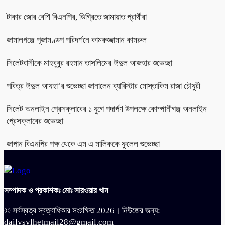
টাকার জোর বেশি বিএনপির, ডিগ্রিতে জামায়াত প্রার্থীরা
জামালগঞ্জে পূজামণ্ডপ পরিদর্শনে কামরুজ্জামান কামরুল
সিলেটবাসীকে মাহবুবুর রহমান তাসলিমের ঈদুল আজহার শুভেচ্ছা
পবিত্র ঈদুল আযহা‘র শুভেচ্ছা জানালেন ব্যারিস্টার মোস্তাকিম রাজা চৌধুরী
সিলেট অনলাইন প্রেসক্লাবের ১ যুগে পদার্পণ উপলক্ষে কোম্পানীগঞ্জ অনলাইন
প্রেসক্লাবের শুভেচ্ছা
জাপান বিএনপির পক্ষ থেকে এম এ মালিককে ফুলেল শুভেচ্ছা
সম্পাদক ও প্রকাশকঃ মোঃ সারওয়ার খান
© সর্বস্বত্ব স্বত্বাধিকার সংরক্ষিত 2026। নিউজের জন্য:
dailysylhetmail28@gmail.com