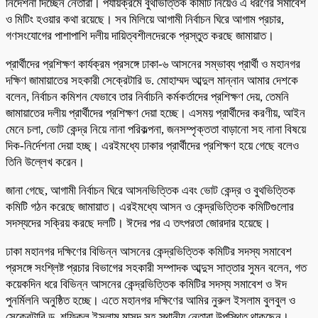
নির্দেশনা দিচ্ছেন নেতারা। পর্যায়ক্রমে বুথভিত্তিক কমিটি নিয়েও এ ধরণের সমাবেশ
ও মিটিং হওয়ার কথা রয়েছে। সব মিলিয়ে আগামী নির্বাচন ঘিরে আগাম প্রচার,
গণসংযোগের পাশাপাশি দলীয় দায়িত্বশীলদেরকে প্রস্তুত করছে জামায়াত।
প্রার্থীদের প্রশিক্ষণ কার্যক্রম প্রসঙ্গে ঢাকা-৬ আসনের সম্ভাব্য প্রার্থী ও মহানগর
দক্ষিণ জামায়াতের সহকারী সেক্রেটারি ড. মোহাম্মদ আব্দুল মান্নান আমার দেশকে
বলেন, নির্বাচন কমিশন যেভাবে তার নির্বাচনি কর্মকর্তাদের প্রশিক্ষণ দেয়, তেমনি
জামায়াতের দলীয় প্রার্থীদের প্রশিক্ষণ দেয়া হচ্ছে। এসময় প্রার্থীদের করণীয়, আইন
মেনে চলা, ভোট কেন্দ্র নিয়ে নানা পরিকল্পনা, জনসম্পৃক্ততা বাড়ানো সহ নানা বিষয়ে
দিক-নির্দেশনা দেয়া হচ্ছ্। এরইমধ্যে ঢাকার প্রার্থীদের প্রশিক্ষণ হয়ে গেছে বলেও
তিনি উল্লেখ করেন।
জানা গেছে, আগামী নির্বাচন ঘিরে আসনভিত্তিক এবং ভোট কেন্দ্র ও বুথভিত্তিক
কমিটি গঠন করেছে জামায়াত। এরইমধ্যে আসন ও কেন্দ্রভিত্তিক কমিটিগুলোর
সদস্যদের সক্রিয় করছে দলটি। ঈদের পর এ তৎপরতা জোরদার হয়েছে।
ঢাকা মহানগর দক্ষিণের বিভিন্ন আসনের কেন্দ্রভিত্তিক কমিটির সদস্য সমাবেশ
প্রসঙ্গে সংশ্লিষ্ট প্রচার বিভাগের সহকারী সম্পাদক আব্দুস সাত্তার সুমন বলেন, গত
কয়েকদিন ধরে বিভিন্ন আসনের কেন্দ্রভিত্তিক কমিটির সদস্য সমাবেশ ও ঈদ
পুনর্মিলনি অনুষ্ঠিত হচ্ছে। এতে মহানগর দক্ষিণের আমির নুরুল ইসলাম বুলবুল ও
সেক্রেটারি ড. শফিকুল ইসলাম মাসুদ সহ স্থানীয় নেতারা উপস্থিত থাকছেন।