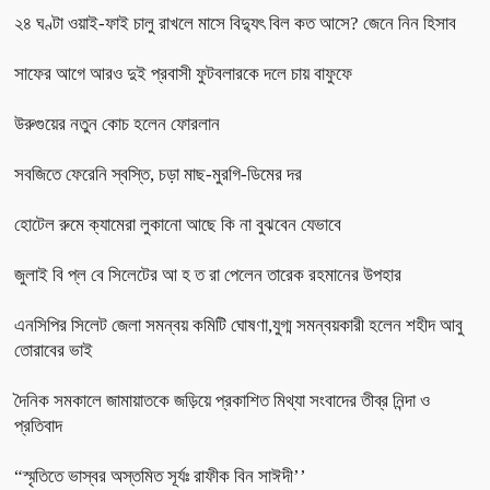
২৪ ঘণ্টা ওয়াই-ফাই চালু রাখলে মাসে বিদ্যুৎ বিল কত আসে? জেনে নিন হিসাব
সাফের আগে আরও দুই প্রবাসী ফুটবলারকে দলে চায় বাফুফে
উরুগুয়ের নতুন কোচ হলেন ফোরলান
সবজিতে ফেরেনি স্বস্তি, চড়া মাছ-মুরগি-ডিমের দর
হোটেল রুমে ক্যামেরা লুকানো আছে কি না বুঝবেন যেভাবে
জুলাই বি প্ল বে সিলেটের আ হ ত রা পেলেন তারেক রহমানের উপহার
এনসিপির সিলেট জেলা সমন্বয় কমিটি ঘোষণা,যুগ্ম সমন্বয়কারী হলেন শহীদ আবু
তোরাবের ভাই
দৈনিক সমকালে জামায়াতকে জড়িয়ে প্রকাশিত মিথ্যা সংবাদের তীব্র নিন্দা ও
প্রতিবাদ
“স্মৃতিতে ভাস্বর অস্তমিত সূর্যঃ রাফীক বিন সাঈদী’’