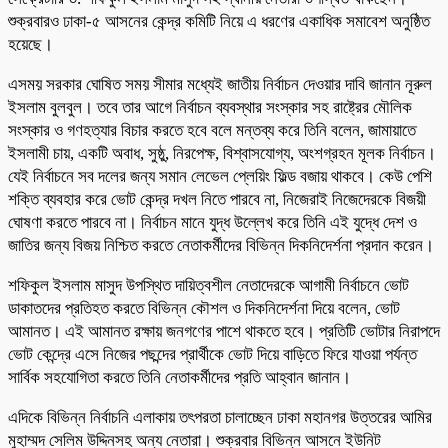
শুক্রবারও ঢাকা-৫ আসনের কেন্দ্র কমিটি নিয়ে এ ধরণের একাধিক সমাবেশ অনুষ্ঠিত
হয়েছে।
এসময় সরকার ঘোষিত সময় সীমার মধ্যেই জাতীয় নির্বাচন দেওয়ার দাবি জানান নূরুল
ইসলাম বুলবুল। তবে তার আগে নির্বাচন ব্যবস্থার সংস্কার সহ রাষ্ট্রের মৌলিক
সংস্কার ও গণহত্যার বিচার করতে হবে বলে মন্তব্য করে তিনি বলেন, জামায়াতে
ইসলামী চায়, একটি অবাধ, সুষ্ঠু, নিরপেক্ষ, বিশ্বাসযোগ্য, অংশগ্রহন মূলক নির্বাচন।
যেই নির্বাচনে সব দলের জন্য সমান লেভেল প্লেয়িং ফিল্ড বজায় থাকবে। কেউ পেশি
শক্তি ব্যবহার করে ভোট কেন্দ্র দখল নিতে পারবে না, নিজেরাই নিজেদেরকে বিজয়ী
ঘোষণা করতে পারবে না। নির্বাচন মানে যুদ্ধ উল্লেখ করে তিনি এই যুদ্ধে দেশ ও
জাতির জন্য বিজয় নিশ্চিত করতে নেতাকর্মীদের বিভিন্ন দিকনিদের্শনা প্রদান করেন।
শফিকুল ইসলাম মাসুদ উপস্থিত দায়িত্বশীল নেতাদেরকে আগামী নির্বাচনে ভোট
ডাকাতদের প্রতিহত করতে বিভিন্ন কৌশল ও দিকনিদের্শনা দিয়ে বলেন, ভোট
আমানত। এই আমানত রক্ষায় জনগণের পাশে থাকতে হবে। প্রতিটি ভোটার নিরাপদে
ভোট কেন্দ্রে এসে নিজের পছন্দের প্রার্থীকে ভোট দিয়ে বাড়িতে ফিরে যাওয়া পর্যন্ত
সার্বিক সহযোগিতা করতে তিনি নেতাকর্মীদের প্রতি আহ্বান জানান।
এদিকে বিভিন্ন নির্বাচনি এলাকায় তৎপরতা চালাচ্ছেন ঢাকা মহানগর উত্তরের আমির
মুহাম্মদ সেলিম উদ্দিনসহ অন্য নেতারা। শুক্রবার বিভিন্ন আসনে ইউনিট