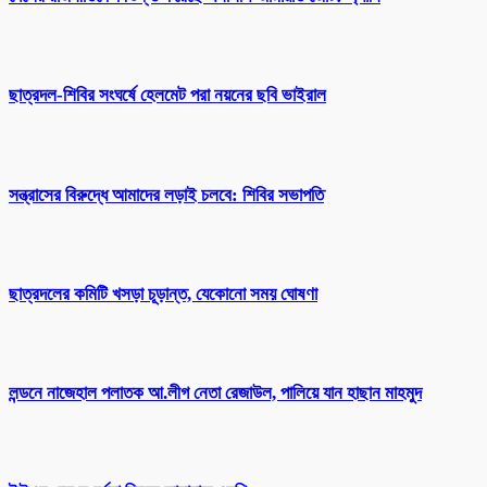
ছাত্রদল-শিবির সংঘর্ষে হেলমেট পরা নয়নের ছবি ভাইরাল
সন্ত্রাসের বিরুদ্ধে আমাদের লড়াই চলবে: শিবির সভাপতি
ছাত্রদলের কমিটি খসড়া চূড়ান্ত, যেকোনো সময় ঘোষণা
লন্ডনে নাজেহাল পলাতক আ.লীগ নেতা রেজাউল, পালিয়ে যান হাছান মাহমুদ