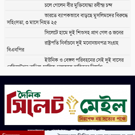
চলে গেলেন বীর মুক্তিযোদ্ধা রবীন্দ্র চন্দ
ভারতে ব্যাপকভাবে বাড়ছে মুসলিমদের বিরুদ্ধে
সহিংসতা, ৩ মাসে নিহত ২৫
সিলেটে হামে দুই শিশুসহ প্রাণ গেল ৩ জনের
রাষ্ট্রপতি নির্বাচনে দুই মনোনয়নপত্র সংগ্রহ
বিএনপির
ইউনিক ও বেঙ্গল পরিবহনের সেই দুই বাসের
রেজিস্ট্রেশন বাতিল, মালিক-চালককে হাজিরের নির্দেশ
জামায়াতের নির্বাহী পরিষদের বৈঠক: রাষ্ট্রপতি
নির্বাচনে অংশগ্রহণের সিদ্ধান্ত
প্রশাসনে ঘাপটি মেরে থাকা ফ্যাসিবাদের
দোসররা বিদ্যুৎ খাত নিয়ে বিভ্রান্তি ছড়াচ্ছে:
প্রধানমন্ত্রী
৫ মাসে কোনো সরকার ব্যর্থ হতে পারে না, ব্যর্থ
সম্পাদক ও প্রকাশকঃ মোঃ সারওয়ার খান
হওয়ার জন্যও সময় লাগে: স্বরাষ্ট্রমন্ত্রী