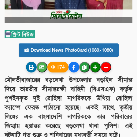
📸 Download News PhotoCard (1080×1080)
174
মৌলভীবাজারের বড়লেখা উপজেলার বড়াইল সীমান্ত
দিয়ে ভারতীয় সীমান্তরক্ষী বাহিনী (বিএসএফ) কর্তৃক
পুশইনকৃত দুই রোহিঙ্গা নাগরিককে উখিয়া রোহিঙ্গা
ক্যাম্পে ফেরত পাঠানো হয়েছে। একই সাথে, তৃতীয়
লিঙ্গের এক বাংলাদেশি নাগরিককে তার পরিবারের
জিম্মায় হস্তান্তর করেছে বড়লেখা থানা পুলিশ। এই
ঘটনাটি গত শুক্র ও শনিবারের মধ্যবর্তী সময়ে ঘটে।