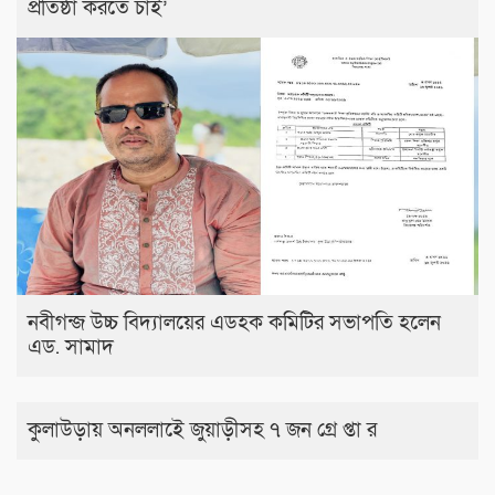
প্রতিষ্ঠা করতে চাই’
নবীগন্জ উচ্চ বিদ্যালয়ের এডহক কমিটির সভাপতি হলেন
এড. সামাদ
কুলাউড়ায় অনললাইে জুয়াড়ীসহ ৭ জন গ্রে প্তা র