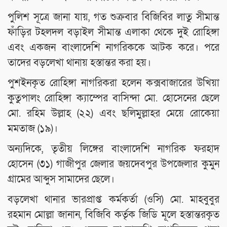
পুলিশ সূত্রে জানা যায়, গত শুক্রবার বিজিবির লাতু সীমান্ত
ফাঁড়ির টহলদল বড়াইল সীমান্ত এলাকা থেকে দুই রোহিঙ্গা
এবং একজন বাংলাদেশি নাগরিককে আটক করে। পরে
তাদের বড়লেখা থানায় হস্তান্তর করা হয়।
পুশইনকৃত রোহিঙ্গা নাগরিকরা হলেন কক্সবাজারের উখিয়া
কুতুপালং রোহিঙ্গা ক্যাম্পের বাসিন্দা মো. হোসেনের ছেলে
মো. রহিম উল্লাহ (২২) এবং ছলিমুল্লাহর মেয়ে রোকেয়া
মমতাজ (১৯)।
অন্যদিকে, তৃতীয় লিঙ্গের বাংলাদেশি নাগরিক ফরহাদ
হোসেন (৩১) গাজীপুর জেলার জয়দেবপুর উপজেলার কুমুন
গ্রামের আব্দুস সামাদের ছেলে।
বড়লেখা থানার ভারপ্রাপ্ত কর্মকর্তা (ওসি) মো. মাহবুবুর
রহমান মোল্লা জানান, বিজিবি কর্তৃক জিডি মূলে হস্তান্তরকৃত