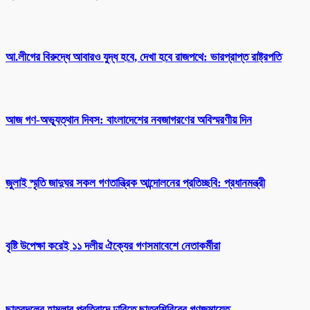
আ.লীগের বিরুদ্ধে আবারও যুদ্ধ হবে, দেখা হবে রাজপথে: ভারপ্রাপ্ত রাষ্ট্রপতি
আজ গণ-অভ্যূত্থান দিবস: বাংলাদেশের নবজাগরণের অবিস্মরণীয় দিন
জুলাই স্মৃতি জাদুঘর সকল গণতান্ত্রিক আন্দোলনের প্রতিচ্ছবি: প্রধানমন্ত্রী
বৃষ্টি উপেক্ষা করেই ১১ দলীয় ঐক্যের গণসমাবেশে নেতাকর্মীরা
ছাত্রদলের হামলার প্রতিবাদে ঢাবিতে ছাত্রশিবিরের গণজমায়েত