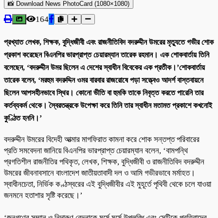
📸 Download News PhotoCard (1080×1080)
164
প্রখ্যাত লেখক, শিক্ষক, বুদ্ধিজীবী এবং রাজনীতিবিদ বদরুদ্দীন উমরের মৃত্যুতে গভীর শোক
প্রকাশ করেছেন বিএনপির ভারপ্রাপ্ত চেয়ারম্যান তারেক রহমান। এক শোকবার্তায় তিনি
বলেছেন, ‘বদরুদ্দীন উমর ছিলেন এ দেশের স্বাধীন বিবেকের এক প্রতীক।’শোকবার্তায়
তারেক বলেন, ‘মরহুম বদরুদ্দিন ওমর বারবার রাজরোষে পড়া সত্ত্বেও আদর্শ বাস্তবায়নে
ছিলেন আপসহীনভাবে স্থির। কোনো ভীতি বা হুমকি তাকে নিবৃত্ত করতে পারেনি তার
কর্তব্যকর্ম থেকে। স্বৈরতন্ত্রকে উপেক্ষা করে তিনি তার স্বাধীন মতামত প্রকাশে কখনোই
কুণ্ঠিত হননি।’
বদরুদ্দীন উমরের বিদেহী আত্মার মাগফিরাত কামনা করে শোক সন্তপ্ত পরিবারের
প্রতি সমবেদনা জানিয়ে বিএনপির ভারপ্রাপ্ত চেয়ারম্যান বলেন, ‘বামপন্থি
প্রগতিশীল রাজনীতির পথিকৃত, লেখক, শিক্ষক, বুদ্ধিজীবী ও রাজনীতিবিদ বদরুদ্দীন
উমরের জীবনাবসানে বাংলাদেশ জাতীয়তাবাদী দল ও আমি গভীরভাবে মর্মাহত।
স্বাধীনচেতা, নির্ভিক কণ্ঠস্বরের এই বুদ্ধিজীবীর এই মুহূর্তে পৃথিবী থেকে চলে যাওয়া
জনমনে হতাশার সৃষ্টি করেছে।’
‘জনগণের সম্মান ও নিদারুণ বেদনাকে মর্মে মর্মে উপলব্ধি এবং সেটিকে প্রতিবাদের