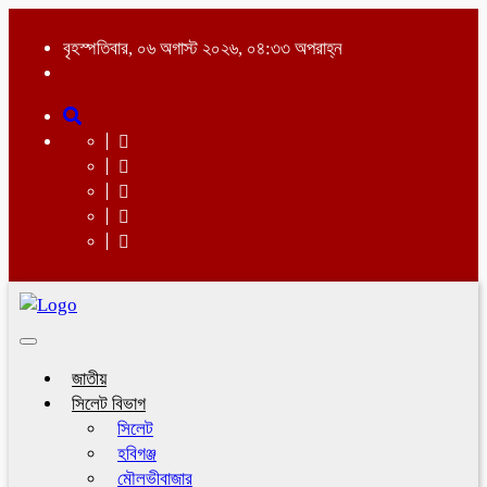
বৃহস্পতিবার, ০৬ অগাস্ট ২০২৬, ০৪:৩৩ অপরাহ্ন
Toggle
navigation
জাতীয়
সিলেট বিভাগ
সিলেট
হবিগঞ্জ
মৌলভীবাজার