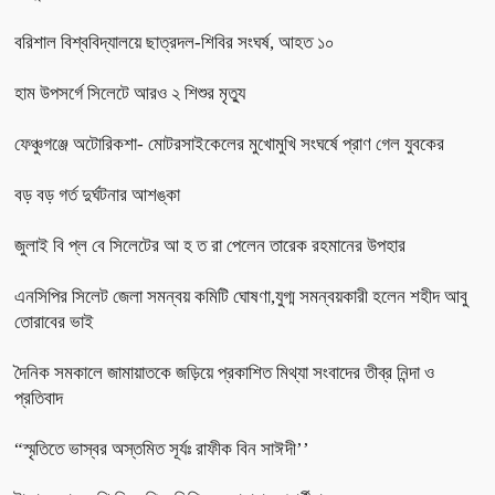
বরিশাল বিশ্ববিদ্যালয়ে ছাত্রদল-শিবির সংঘর্ষ, আহত ১০
হাম উপসর্গে সিলেটে আরও ২ শিশুর মৃত্যু
ফেঞ্চুগঞ্জে অটোরিকশা- মোটরসাইকেলের মুখোমুখি সংঘর্ষে প্রাণ গেল যুবকের
বড় বড় গর্ত দুর্ঘটনার আশঙ্কা
জুলাই বি প্ল বে সিলেটের আ হ ত রা পেলেন তারেক রহমানের উপহার
এনসিপির সিলেট জেলা সমন্বয় কমিটি ঘোষণা,যুগ্ম সমন্বয়কারী হলেন শহীদ আবু
তোরাবের ভাই
দৈনিক সমকালে জামায়াতকে জড়িয়ে প্রকাশিত মিথ্যা সংবাদের তীব্র নিন্দা ও
প্রতিবাদ
“স্মৃতিতে ভাস্বর অস্তমিত সূর্যঃ রাফীক বিন সাঈদী’’