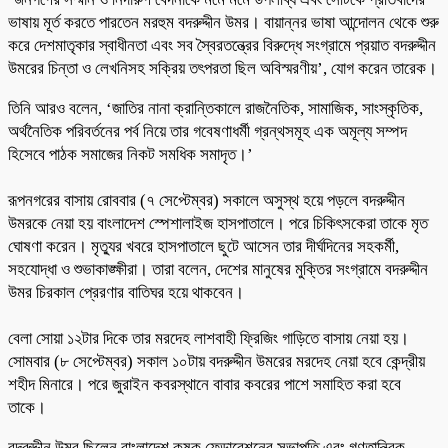
ভাষায় মূর্ত করতে পারতেন মরহুম বদরুদ্দীন উমর। বায়ান্নর ভাষা আন্দোলন থেকে শুরু
করে দেশমাতৃকার স্বাধীনতা এবং সব স্বৈরতন্ত্রের বিরুদ্ধে সংগ্রামে প্রয়াত বদরুদ্দীন
উমরের চিন্তা ও লেখনিসহ সক্রিয় তৎপরতা ছিল অবিস্মরণীয়’, যোগ করেন তারেক।
তিনি আরও বলেন, ‘জাতির নানা ক্রান্তিকালে রাজনৈতিক, সামাজিক, সাংস্কৃতিক,
অর্থনৈতিক পরিবর্তনের পর্ব নিয়ে তার গবেষণাধর্মী গ্রন্থসমূহ এক অমূল্য সম্পদ
হিসেবে পাঠক সমাজের নিকট সমধিক সমাদৃত।’
রূপনগরের বাসায় রোববার (৭ সেপ্টেম্বর) সকালে অসুস্থ হয়ে পড়লে বদরুদ্দীন
উমরকে নেয়া হয় বাংলাদেশ স্পেশালাইজ হাসপাতালে। পরে চিকিৎসকেরা তাকে মৃত
ঘোষণা করেন। মৃত্যুর খবরে হাসপাতালে ছুটে আসেন তার দীর্ঘদিনের সহকর্মী,
সহযোদ্ধা ও শুভাকাঙ্ক্ষীরা। তারা বলেন, দেশের মানুষের মুক্তির সংগ্রামে বদরুদ্দীন
উমর চিরকাল প্রেরণার বাতিঘর হয়ে থাকবেন।
বেলা সোয়া ১২টার দিকে তার মরদেহ লাশবাহী ফ্রিজিং গাড়িতে বাসায় নেয়া হয়।
সোমবার (৮ সেপ্টেম্বর) সকাল ১০টায় বদরুদ্দীন উমরের মরদেহ নেয়া হবে কেন্দ্রীয়
শহীদ মিনারে। পরে জুরাইন কবরস্থানে বাবার কবরের পাশে সমাহিত করা হবে
তাকে।
বদরুদ্দীন উমর ছিলেন বাংলাদেশ কৃষক ফেডারেশনের সভাপতি এবং গণতান্ত্রিক