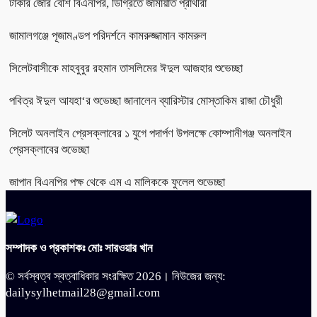
টাকার জোর বেশি বিএনপির, ডিগ্রিতে জামায়াত প্রার্থীরা
জামালগঞ্জে পূজামণ্ডপ পরিদর্শনে কামরুজ্জামান কামরুল
সিলেটবাসীকে মাহবুবুর রহমান তাসলিমের ঈদুল আজহার শুভেচ্ছা
পবিত্র ঈদুল আযহা‘র শুভেচ্ছা জানালেন ব্যারিস্টার মোস্তাকিম রাজা চৌধুরী
সিলেট অনলাইন প্রেসক্লাবের ১ যুগে পদার্পণ উপলক্ষে কোম্পানীগঞ্জ অনলাইন
প্রেসক্লাবের শুভেচ্ছা
জাপান বিএনপির পক্ষ থেকে এম এ মালিককে ফুলেল শুভেচ্ছা
সম্পাদক ও প্রকাশকঃ মোঃ সারওয়ার খান
© সর্বস্বত্ব স্বত্বাধিকার সংরক্ষিত 2026। নিউজের জন্য:
dailysylhetmail28@gmail.com