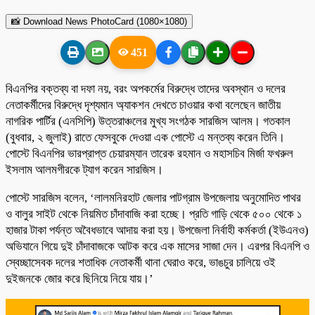
📸 Download News PhotoCard (1080×1080)
451
বিএনপির বক্তব্য বা দফা নয়, বরং অপকর্মের বিরুদ্ধে তাদের অবস্থান ও দলের
নেতাকর্মীদের বিরুদ্ধে দৃশ্যমান অ্যাকশন দেখতে চাওয়ার কথা বলেছেন জাতীয়
নাগরিক পার্টির (এনসিপি) উত্তরাঞ্চলের মুখ্য সংগঠক সারজিস আলম। গতকাল
(বুধবার, ২ জুলাই) রাতে ফেসবুকে দেওয়া এক পোস্টে এ মন্তব্য করেন তিনি।
পোস্টে বিএনপির ভারপ্রাপ্ত চেয়ারম্যান তারেক রহমান ও মহাসচিব মির্জা ফখরুল
ইসলাম আলমগীরকে ট্যাগ করেন সারজিস।
পোস্টে সারজিস বলেন, ‘লালমনিরহাট জেলার পাটগ্রাম উপজেলায় অনুমোদিত পাথর
ও বালুর সাইট থেকে নিয়মিত চাঁদাবাজি করা হচ্ছে। প্রতি গাড়ি থেকে ৫০০ থেকে ১
হাজার টাকা পর্যন্ত অবৈধভাবে আদায় করা হয়। উপজেলা নির্বাহী কর্মকর্তা (ইউএনও)
অভিযানে গিয়ে দুই চাঁদাবাজকে আটক করে এক মাসের সাজা দেন। এরপর বিএনপি ও
স্বেচ্ছাসেবক দলের শতাধিক নেতাকর্মী থানা ঘেরাও করে, ভাঙচুর চালিয়ে ওই
দুইজনকে জোর করে ছিনিয়ে নিয়ে যায়।’