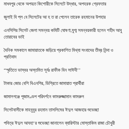
মাধবপুর থেকে অপহৃত কিশোরীকে সিলেটে উদ্ধার, অপহরক গ্রেফতার
জুলাই বি প্ল বে সিলেটের আ হ ত রা পেলেন তারেক রহমানের উপহার
এনসিপির সিলেট জেলা সমন্বয় কমিটি ঘোষণা,যুগ্ম সমন্বয়কারী হলেন শহীদ আবু
তোরাবের ভাই
দৈনিক সমকালে জামায়াতকে জড়িয়ে প্রকাশিত মিথ্যা সংবাদের তীব্র নিন্দা ও
প্রতিবাদ
“স্মৃতিতে ভাস্বর অস্তমিত সূর্যঃ রাফীক বিন সাঈদী’’
টাকার জোর বেশি বিএনপির, ডিগ্রিতে জামায়াত প্রার্থীরা
জামালগঞ্জে পূজামণ্ডপ পরিদর্শনে কামরুজ্জামান কামরুল
সিলেটবাসীকে মাহবুবুর রহমান তাসলিমের ঈদুল আজহার শুভেচ্ছা
পবিত্র ঈদুল আযহা‘র শুভেচ্ছা জানালেন ব্যারিস্টার মোস্তাকিম রাজা চৌধুরী