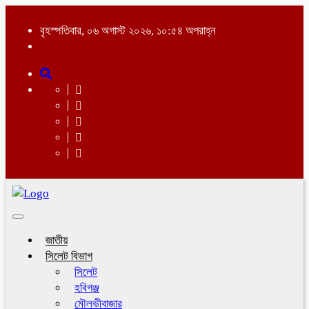
বৃহস্পতিবার, ০৬ অগাস্ট ২০২৬, ১০:৫৪ অপরাহ্ন
Toggle
navigation
জাতীয়
সিলেট বিভাগ
সিলেট
হবিগঞ্জ
মৌলভীবাজার