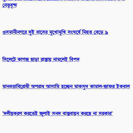
নেতৃবৃন্দ
ওসমানীনগরে দুই বাসের মুখোমুখি সংঘর্ষে নিহত বেড়ে ৯
সিলেটে কাগজ ছাড়া রাস্তায় নামলেই বিপদ
মানবতাবিরোধী অপরাধ আসামি হচ্ছেন মাকসুদ কামাল-জাফর ইকবাল
‘দলীয়করণ করতেই জুলাই সনদ বাস্তবায়ন করছে না সরকার’