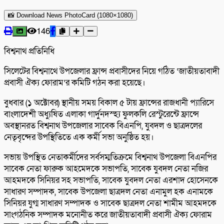
📸 Download News PhotoCard (1080×1080)
146
বিশ্বনাথ প্রতিনিধি
সিলেটের বিশ্বনাথে উপজেলার ফ্রান্স প্রবাসীদের নিয়ে গঠিত ‘জাতীয়তাবাদী
প্রবাসী ঐক্য ফোরাম’র কমিটি গঠন করা হয়েছে।
বুধবার (১ অক্টোবর) স্থানীয় সময় বিকাল ৫ টায় ফ্রান্সের রাজধানী প‍্যারিসে
বাংলাদেশী অধ্যুষিত এলাকা গার্দুনদস্হ‍্য ফুলকলি রেস্টুরেন্টে ফ্রান্সে
অবস্থানরত বিশ্বনাথ উপজেলার সাবেক বিএনপি, যুবদল ও ছাত্রদলের
নেতৃবৃন্দের উপস্থিতিতে এক কর্মী সভা অনুষ্ঠিত হয়।
সভায় উপস্থিত নেতাকর্মীদের সর্বসম্মতিক্রমে বিশ্বনাথ উপজেলা বিএনপির
সাবেক নেতা ফারুক আহমেদকে সভাপতি, সাবেক যুবদল নেতা নজির
আহমদকে সিনিয়র সহ সভাপতি, সাবেক যুবদল নেতা এরশাদ হোসেনকে
সাধারণ সম্পাদক, সাবেক উপজেলা ছাত্রদল নেতা এনামুল হক এনামকে
সিনিয়র যুগ্ম সাধারণ সম্পাদক ও সাবেক ছাত্রদল নেতা শামীম আহমদকে
সাংগঠনিক সম্পাদক মনোনীত করে জাতীয়তাবাদী প্রবাসী ঐক্য ফোরাম