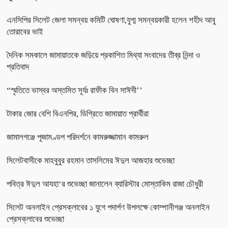
এনসিপির সিলেট জেলা সমন্বয় কমিটি ঘোষণা,যুগ্ম সমন্বয়কারী হলেন শহীদ আবু
তোরাবের ভাই
দৈনিক সমকালে জামায়াতকে জড়িয়ে প্রকাশিত মিথ্যা সংবাদের তীব্র নিন্দা ও
প্রতিবাদ
“স্মৃতিতে ভাস্বর অস্তমিত সূর্যঃ রাফীক বিন সাঈদী’’
টাকার জোর বেশি বিএনপির, ডিগ্রিতে জামায়াত প্রার্থীরা
জামালগঞ্জে পূজামণ্ডপ পরিদর্শনে কামরুজ্জামান কামরুল
সিলেটবাসীকে মাহবুবুর রহমান তাসলিমের ঈদুল আজহার শুভেচ্ছা
পবিত্র ঈদুল আযহা‘র শুভেচ্ছা জানালেন ব্যারিস্টার মোস্তাকিম রাজা চৌধুরী
সিলেট অনলাইন প্রেসক্লাবের ১ যুগে পদার্পণ উপলক্ষে কোম্পানীগঞ্জ অনলাইন
প্রেসক্লাবের শুভেচ্ছা