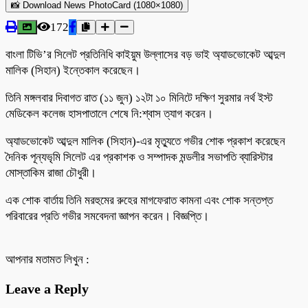
📸 Download News PhotoCard (1080×1080)
172
বাংলা টিভি’র সিলেট প্রতিনিধি কাইয়ুম উল্লাসের বড় ভাই অ্যাডভোকেট আব্দুল
মালিক (সিহান) ইন্তেকাল করেছেন।
তিনি মঙ্গলবার দিবাগত রাত (১১ জুন) ১২টা ১০ মিনিটে দক্ষিণ সুরমার নর্থ ইস্ট
মেডিকেল কলেজ হাসপাতালে শেষে নি:শ্বাস ত্যাগ করেন।
অ্যাডভোকেট আব্দুল মালিক (সিহান)-এর মৃত্যুতে গভীর শোক প্রকাশ করেছেন
দৈনিক পূন্যভৃমি সিলেট এর প্রকাশক ও সম্পাদক মন্ডলীর সভাপতি ব্যারিস্টার
মোস্তাকিম রাজা চৌধুরী।
এক শোক বার্তায় তিনি মরহুমের রুহের মাগফেরাত কামনা এবং শোক সন্তপ্ত
পরিবারের প্রতি গভীর সমবেদনা জ্ঞাপন করেন। বিজ্ঞপ্তি।
আপনার মতামত লিখুন :
Leave a Reply