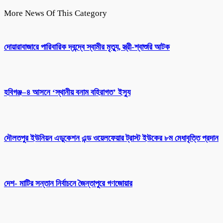
More News Of This Category
দোয়ারাবাজারে পারিবারিক দ্বন্দ্বে স্বামীর মৃত্যু, স্ত্রী-শ্বাশুরি আটক
হবিগঞ্জ–৪ আসনে ‘স্থানীয় বনাম বহিরাগত’ ইস্যু
দৌলতপুর ইউনিয়ন এডুকেশন এন্ড ওয়েলফেয়ার ট্রাস্ট ইউকের ৮ম মেধাবৃত্তি প্রদান
দেশ- মাটির সন্তান নির্বাচনে জৈন্তাপুরে গণজোয়ার