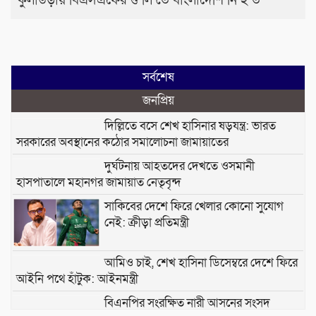
কুলাউড়ায় বিএসএফের গু লি তে বাংলাদেশি নি হ ত
সর্বশেষ
জনপ্রিয়
দিল্লিতে বসে শেখ হাসিনার ষড়যন্ত্র: ভারত
সরকারের অবস্থানের কঠোর সমালোচনা জামায়াতের
দুর্ঘটনায় আহতদের দেখতে ওসমানী
হাসপাতালে মহানগর জামায়াত নেতৃবৃন্দ
সাকিবের দেশে ফিরে খেলার কোনো সুযোগ
নেই: ক্রীড়া প্রতিমন্ত্রী
আমিও চাই, শেখ হাসিনা ডিসেম্বরে দেশে ফিরে
আইনি পথে হাঁটুক: আইনমন্ত্রী
বিএনপির সংরক্ষিত নারী আসনের সংসদ