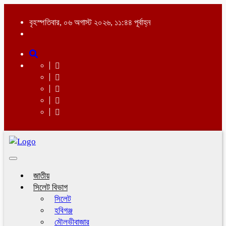
বৃহস্পতিবার, ০৬ অগাস্ট ২০২৬, ১১:৪৪ পূর্বাহ্ন
Toggle
navigation
জাতীয়
সিলেট বিভাগ
সিলেট
হবিগঞ্জ
মৌলভীবাজার