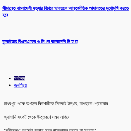
সীমান্তে বাংলাদেশী হত্যার বিচারে ভারতকে আন্তর্জাতিক আদালতের মুখোমুখি করতে
হবে
কুলাউড়ায় বিএসএফের গু লি তে বাংলাদেশি নি হ ত
সর্বশেষ
জনপ্রিয়
মাধবপুর থেকে অপহৃত কিশোরীকে সিলেটে উদ্ধার, অপহরক গ্রেফতার
জ্বালানি সংকট থেকে উত্তরণে সময় লাগবে
‘দলীয়করণ করতেই জুলাই সনদ বাস্তবায়ন করছে না সরকার’