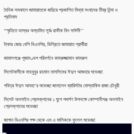
দৈনিক সমকালে জামায়াতকে জড়িয়ে প্রকাশিত মিথ্যা সংবাদের তীব্র নিন্দা ও
প্রতিবাদ
“স্মৃতিতে ভাস্বর অস্তমিত সূর্যঃ রাফীক বিন সাঈদী’’
টাকার জোর বেশি বিএনপির, ডিগ্রিতে জামায়াত প্রার্থীরা
জামালগঞ্জে পূজামণ্ডপ পরিদর্শনে কামরুজ্জামান কামরুল
সিলেটবাসীকে মাহবুবুর রহমান তাসলিমের ঈদুল আজহার শুভেচ্ছা
পবিত্র ঈদুল আযহা‘র শুভেচ্ছা জানালেন ব্যারিস্টার মোস্তাকিম রাজা চৌধুরী
সিলেট অনলাইন প্রেসক্লাবের ১ যুগে পদার্পণ উপলক্ষে কোম্পানীগঞ্জ অনলাইন
প্রেসক্লাবের শুভেচ্ছা
জাপান বিএনপির পক্ষ থেকে এম এ মালিককে ফুলেল শুভেচ্ছা