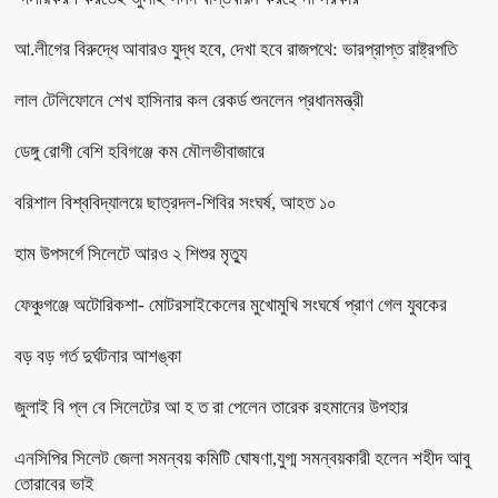
আ.লীগের বিরুদ্ধে আবারও যুদ্ধ হবে, দেখা হবে রাজপথে: ভারপ্রাপ্ত রাষ্ট্রপতি
লাল টেলিফোনে শেখ হাসিনার কল রেকর্ড শুনলেন প্রধানমন্ত্রী
ডেঙ্গু রোগী বেশি হবিগঞ্জে কম মৌলভীবাজারে
বরিশাল বিশ্ববিদ্যালয়ে ছাত্রদল-শিবির সংঘর্ষ, আহত ১০
হাম উপসর্গে সিলেটে আরও ২ শিশুর মৃত্যু
ফেঞ্চুগঞ্জে অটোরিকশা- মোটরসাইকেলের মুখোমুখি সংঘর্ষে প্রাণ গেল যুবকের
বড় বড় গর্ত দুর্ঘটনার আশঙ্কা
জুলাই বি প্ল বে সিলেটের আ হ ত রা পেলেন তারেক রহমানের উপহার
এনসিপির সিলেট জেলা সমন্বয় কমিটি ঘোষণা,যুগ্ম সমন্বয়কারী হলেন শহীদ আবু
তোরাবের ভাই