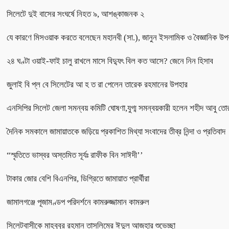
সিলেটে দুই বাসের সংঘর্ষে নিহত ৯, আশঙ্কাজনক ২
যে কারণে মিসওয়াক করতে বলেছেন মহানবী (সা.), জানুন ইসলামিক ও বৈজ্ঞানিক উপ
২৪ ঘণ্টা ওয়াই-ফাই চালু রাখলে মাসে বিদ্যুৎ বিল কত আসে? জেনে নিন হিসাব
জুলাই বি প্ল বে সিলেটের আ হ ত রা পেলেন তারেক রহমানের উপহার
এনসিপির সিলেট জেলা সমন্বয় কমিটি ঘোষণা,যুগ্ম সমন্বয়কারী হলেন শহীদ আবু তো
দৈনিক সমকালে জামায়াতকে জড়িয়ে প্রকাশিত মিথ্যা সংবাদের তীব্র নিন্দা ও প্রতিবাদ
“স্মৃতিতে ভাস্বর অস্তমিত সূর্যঃ রাফীক বিন সাঈদী’’
টাকার জোর বেশি বিএনপির, ডিগ্রিতে জামায়াত প্রার্থীরা
জামালগঞ্জে পূজামণ্ডপ পরিদর্শনে কামরুজ্জামান কামরুল
সিলেটবাসীকে মাহবুবুর রহমান তাসলিমের ঈদুল আজহার শুভেচ্ছা