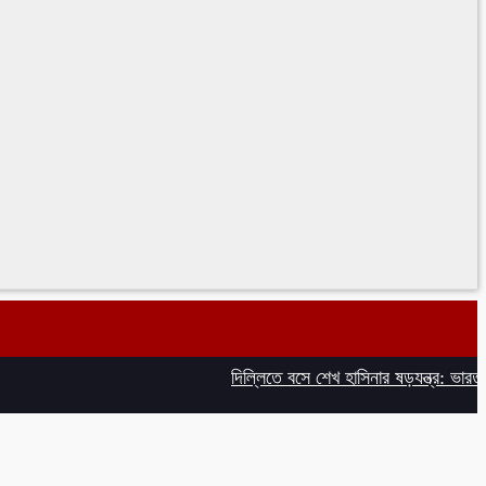
দিল্লিতে বসে শেখ হাসিনার ষড়যন্ত্র: ভারত সরক