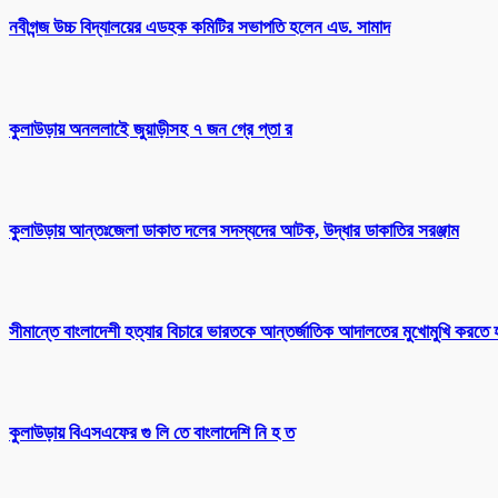
নবীগন্জ উচ্চ বিদ্যালয়ের এডহক কমিটির সভাপতি হলেন এড. সামাদ
কুলাউড়ায় অনললাইে জুয়াড়ীসহ ৭ জন গ্রে প্তা র
কুলাউড়ায় আন্তঃজেলা ডাকাত দলের সদস্যদের আটক, উদ্ধার ডাকাতির সরঞ্জাম
সীমান্তে বাংলাদেশী হত্যার বিচারে ভারতকে আন্তর্জাতিক আদালতের মুখোমুখি করতে 
কুলাউড়ায় বিএসএফের গু লি তে বাংলাদেশি নি হ ত