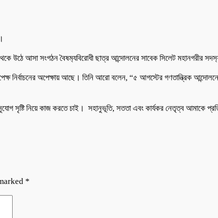
দ।
ান থেকে উঠে আসা সংগঠন বৈষ‍‍ম‍্যবিরোধী ছাত্র আন্দোলনের সাবেক সিলেট মহানগরীর স
িরপেক্ষ নির্বাচনের অপেক্ষায় আছে। তিনি আরো বলেন, “৫ আগস্টের গণতান্ত্রিক আন্দোল
সুযোগ সৃষ্টি নিয়ে কাজ করতে চাই। সহানুভূতি, সততা এবং কার্যকর নেতৃত্ব আমাকে প্র
 marked
*