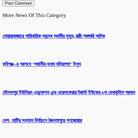
More News Of This Category
দোয়ারাবাজারে পারিবারিক দ্বন্দ্বে স্বামীর মৃত্যু, স্ত্রী-শ্বাশুরি আটক
হবিগঞ্জ–৪ আসনে ‘স্থানীয় বনাম বহিরাগত’ ইস্যু
দৌলতপুর ইউনিয়ন এডুকেশন এন্ড ওয়েলফেয়ার ট্রাস্ট ইউকের ৮ম মেধাবৃত্তি প্রদান
দেশ- মাটির সন্তান নির্বাচনে জৈন্তাপুরে গণজোয়ার