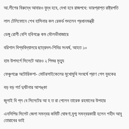
আ.লীগের বিরুদ্ধে আবারও যুদ্ধ হবে, দেখা হবে রাজপথে: ভারপ্রাপ্ত রাষ্ট্রপতি
লাল টেলিফোনে শেখ হাসিনার কল রেকর্ড শুনলেন প্রধানমন্ত্রী
ডেঙ্গু রোগী বেশি হবিগঞ্জে কম মৌলভীবাজারে
বরিশাল বিশ্ববিদ্যালয়ে ছাত্রদল-শিবির সংঘর্ষ, আহত ১০
হাম উপসর্গে সিলেটে আরও ২ শিশুর মৃত্যু
ফেঞ্চুগঞ্জে অটোরিকশা- মোটরসাইকেলের মুখোমুখি সংঘর্ষে প্রাণ গেল যুবকের
বড় বড় গর্ত দুর্ঘটনার আশঙ্কা
জুলাই বি প্ল বে সিলেটের আ হ ত রা পেলেন তারেক রহমানের উপহার
এনসিপির সিলেট জেলা সমন্বয় কমিটি ঘোষণা,যুগ্ম সমন্বয়কারী হলেন শহীদ আবু
তোরাবের ভাই