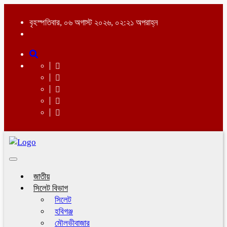
বৃহস্পতিবার, ০৬ অগাস্ট ২০২৬, ০২:২১ অপরাহ্ন
Toggle
navigation
জাতীয়
সিলেট বিভাগ
সিলেট
হবিগঞ্জ
মৌলভীবাজার