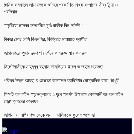
দৈনিক সমকালে জামায়াতকে জড়িয়ে প্রকাশিত মিথ্যা সংবাদের তীব্র নিন্দা ও
প্রতিবাদ
“স্মৃতিতে ভাস্বর অস্তমিত সূর্যঃ রাফীক বিন সাঈদী’’
টাকার জোর বেশি বিএনপির, ডিগ্রিতে জামায়াত প্রার্থীরা
জামালগঞ্জে পূজামণ্ডপ পরিদর্শনে কামরুজ্জামান কামরুল
সিলেটবাসীকে মাহবুবুর রহমান তাসলিমের ঈদুল আজহার শুভেচ্ছা
পবিত্র ঈদুল আযহা‘র শুভেচ্ছা জানালেন ব্যারিস্টার মোস্তাকিম রাজা চৌধুরী
সিলেট অনলাইন প্রেসক্লাবের ১ যুগে পদার্পণ উপলক্ষে কোম্পানীগঞ্জ অনলাইন
প্রেসক্লাবের শুভেচ্ছা
জাপান বিএনপির পক্ষ থেকে এম এ মালিককে ফুলেল শুভেচ্ছা