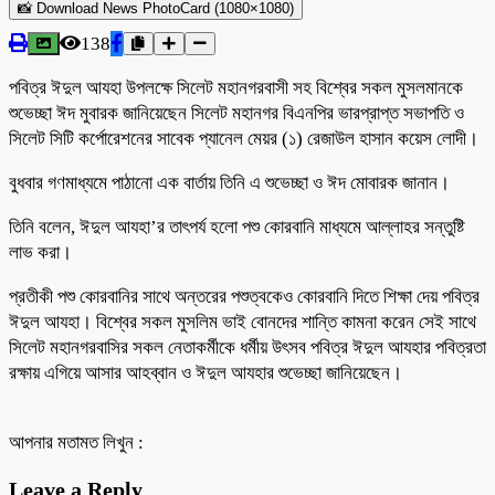
📸 Download News PhotoCard (1080×1080)
138
পবিত্র ঈদুল আযহা উপলক্ষে সিলেট মহানগরবাসী সহ বিশ্বের সকল মুসলমানকে
শুভেচ্ছা ঈদ মুবারক জানিয়েছেন সিলেট মহানগর বিএনপির ভারপ্রাপ্ত সভাপতি ও
সিলেট সিটি কর্পোরেশনের সাবেক প্যানেল মেয়র (১) রেজাউল হাসান কয়েস লোদী।
বুধবার গণমাধ্যমে পাঠানো এক বার্তায় তিনি এ শুভেচ্ছা ও ঈদ মোবারক জানান।
তিনি বলেন, ঈদুল আযহা’র তাৎপর্য হলো পশু কোরবানি মাধ্যমে আল্লাহর সন্তুষ্টি
লাভ করা।
প্রতীকী পশু কোরবানির সাথে অন্তরের পশুত্বকেও কোরবানি দিতে শিক্ষা দেয় পবিত্র
ঈদুল আযহা। বিশ্বের সকল মুসলিম ভাই বোনদের শান্তি কামনা করেন সেই সাথে
সিলেট মহানগরবাসির সকল নেতাকর্মীকে ধর্মীয় উৎসব পবিত্র ঈদুল আযহার পবিত্রতা
রক্ষায় এগিয়ে আসার আহব্বান ও ঈদুল আযহার শুভেচ্ছা জানিয়েছেন।
আপনার মতামত লিখুন :
Leave a Reply